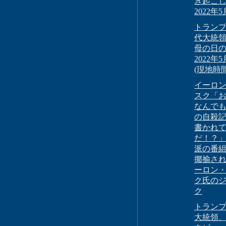
き起こ
2022年
トランプ
代大統
母の日
2022年
(現地時間
イーロ
スク「
なんで
の自殺
書かれ
だ！？」
派の番
揶揄さ
ーロン
ク氏の
ク
トランプ
大統領