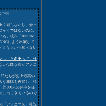
の声明
全く知らないし、会っ
にそうではないのに、
いる
。彼を「absolute
SDNCによく出演して
どんな人かも知らない
マス」と名乗って、杜
ない低能な彼がアノニ
、私たちが史上最高の
大な軍隊を再建し、税
約300人の判事を任
めに出てきているので
の「アノニマス」社説