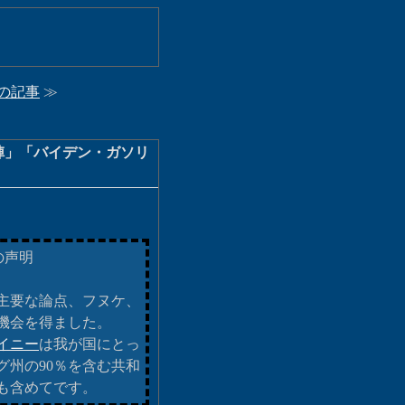
の記事
≫
陣」「バイデン・ガソリ
の声明
主要な論点、フヌケ、
機会を得ました。
イニー
は我が国にとっ
州の90％を含む共和
も含めてです。