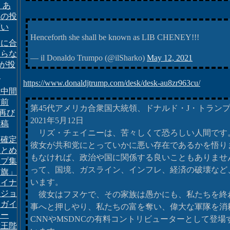
 あ
への投
願い
Henceforth she shall be known as LIB CHENEY!!!
挙に合
さらな
— il Donaldo Trumpo (@ilSharko)
May 12, 2021
pが投
る
https://www.donaldjtrump.com/desk/desk-au8zr963cu/
カ中間
目前
第45代アメリカ合衆国大統領、ドナルド・J・トラン
再び
2021年5月12日
投稿
リズ・チェイニーは、苦々しくて恐ろしい人間です
不確定
彼女が共和党にとっていかに悪い存在であるかを悟り
まとめ
もなければ、政治や国に関係する良いこともありませ
ンプ集
って、国境、ガスライン、インフレ、経済の破壊など
条旗」
います。
ライナ
「ジョ
彼女はフヌケで、その家族は愚かにも、私たちを終
・ガイ
事へと押しやり、私たちの富を奪い、偉大な軍隊を消
トー
CNNやMSDNCの有料コントリビューターとして登
女王陛