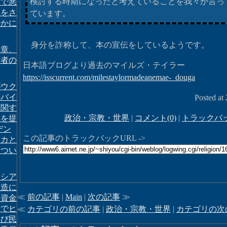
検討する時期になったと考えていることを我々が言っ
ーで悪
集をさ
ています。
密かに
身分を詐称して、本の宣伝をしているようです。
綬章、
章者の
日本語ブログより過去のマイルズ・テイラー
https://isscurrent.com/milestaylormadeanemae-_douga
がウク
のバイ
Posted at
に関す
政治・宗教・世界
|
コメント(0)
|
トラックバッ
拠を提
デン
この記事のトラックバックURL ->
リカと
につい
ロシア
捏造に
≪
前の記事
|
Main
|
次の記事
≫
の資金
備でヒ
≪
カテゴリの前の記事
|
政治・宗教・世界
|
カテゴリの次
及び民