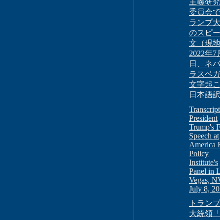
主義研
委員会
ランプ
のスピ
文（現
2022年7
日、ネ
ラスベ
文字起
日本語
Transcript
President
Trump's F
Speech at
America F
Policy
Institute's
Panel in 
Vegas, N
July 8, 2
トランプ
大統領