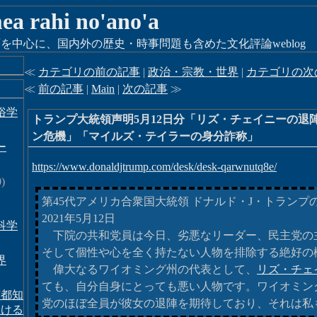
 mea rahi no'ano'a
を中心に、国内外の歴史・時事問題も含めた文化評論weblog
≪
カテゴリの前の記事
|
政治・宗教・世界
|
カテゴリの次
≪
前の記事
|
Main
|
次の記事
≫
俗学
トランプ大統領声明5月12日分「リズ・チェイニーの退
ン危機」「マイルズ・テイラーの身分詐称」
ー
https://www.donaldjtrump.com/desk/desk-qarwnutq8e/
)
第45代アメリカ合衆国大統領 ドナルド・J・トランプ
2021年5月12日
科学
下院の共和党員は今日、劣悪なリーダー、民主党の
そして個性や心を全く持たない人物を排除する絶好の
界
偉大なるワイオミング州の代表として、
リズ・チェ
ても、自分自身にとっても悪い人物です。ワイオミング
京都知
党のほぼ全員が彼女の退陣を期待しており、それは私
おける