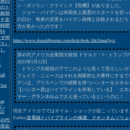
究所の
ン・ガソリン・クライシス【危機】がありました。
でのト
ジョー・バイデンは米国史上最悪のスタートを切っ
大統領
ーチ全
の日か、将来の災害をバイデン政権と比較されるだろ
地時間
方が良かったのです！
月8
バダ州
https://www.donaldjtrump.com/desk/desk-2de2mqg5yz/
ガス）
こし
第45代アメリカ合衆国大統領 ドナルド・J・トランプ
訳
2021年5月12日
:
トランプ大統領の下でこのような長くて恐ろしいガ
ull
フェイク・ニュースはそれを国家的な大事件にするで
デンは、ブリスベンでの経験を持つハンターをエネル
irst
【ハンター君はパイプラインを所有している】 エネ
ァー・グランホルム
でさえ迷っているというのに！
Las
V -
現在アメリカでではオイル・ショックが起こっています
022
Forbes;
送電線とパイプラインの保護。クオンタムソリュ
45代
「現在