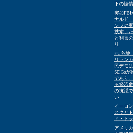
下の怪
突如FB
ナルド
ンプの
捜索し
と利害
り
EU各地
リラン
民デモ
SDGsが
であり
る経済
の抗議
い
イーロ
スクと
ド・ト
アメリ