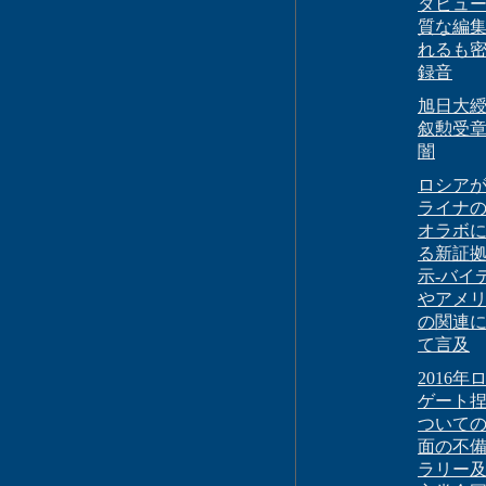
タビュ
質な編
れるも
録音
旭日大
叙勲受
闇
ロシア
ライナ
オラボ
る新証
示-バイ
やアメ
の関連
て言及
2016年
ゲート
ついて
面の不
ラリー