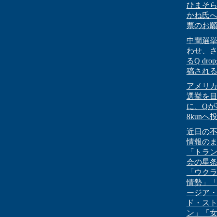
ひまそら
かね氏
票のお
中間選
わせ、
るQ dro
稿され
アメリ
選挙を
に、Qが
8kunへ
近日の
情報の
「トラ
会の星
「ウク
情勢」
ージア
ド・ス
ン」「