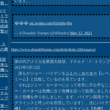
います。
情報」
Iがド
・トラ
家宅を
😂😂😂
pic.twitter.com/92ela9zyBg
た経緯
の繋が
— il Donaldo Trumpo (@ilSharko)
May 12, 2021
、ス
カの農
https://www.donaldjtrump.com/desk/desk-r2kbxauecq/
は
原因
第45代アメリカ合衆国大統領、ドナルド・J・トラン
、単な
2021年5月12日
危機へ
誰もがジョー・バイデンを
ジミー・カーター
【レー
ではな
ミーム】と比較しているのを見ています。
それはジミー・カーターにとって非常に不公平なこ
ン・マ
ー・カーターは危機に次ぐ危機を誤って処理しました
ドナル
次ぐ危機を作り出しました。まず、バイデン国境クラ
ランプ
クライシスと呼ぶのを拒否しています）、次にバイデ
カ第一
機】、バイデン・イスラエル・クライシス【危機】、