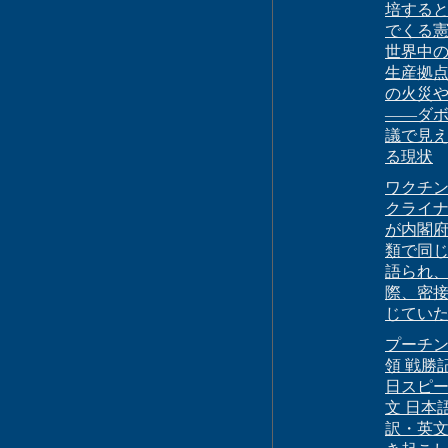
培する
でくる
世界中
生産拠
の火災
――ダ
議で見
る現状
ワクチ
クライ
が内閣
類で同
語られ
際、密
じてい
プーチ
領 戦勝
日スピ
文 日本
訳・英文