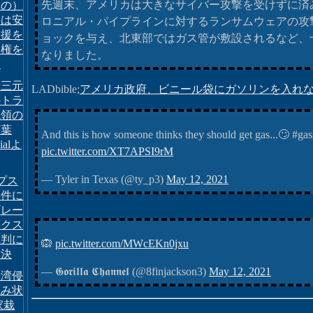
先週末、アメリカは大きなサイバー攻撃を受けずに済
本の）
ーは安
ロニアル・パイプラインに対するランサムウェアの攻
支援を
ョックを与え、北東部ではガス管が敷設されるなど、
政権を
なりました。
」
晋三元
LADbible;
アメリカ政府、ビニール袋にガソリンを入れ
のトラ
統領の
言葉
And this is how someone thinks they should get gas...🙄 #ga
cialよ
pic.twitter.com/XT7APSI9rM
— Tyler in Texas (@ty_p3)
May 12, 2021
エプス
事件に
ギレー
ックス
裁判に
🙉
pic.twitter.com/MWcEKn0jxu
判決
— 𝕲𝖔𝖗𝖎𝖑𝖑𝖆 𝕮𝖍𝖆𝖓𝖓𝖊𝖑 (@8finjackson3)
May 12, 2021
台湾侵
読み状
家栽