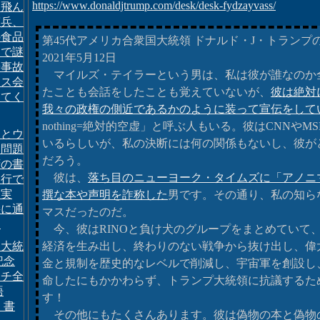
https://www.donaldjtrump.com/desk/desk-fydzayvass/
と飛ん
憲兵、
の食品
第45代アメリカ合衆国大統領 ドナルド・J・トランプ
点で謎
2021年5月12日
や事故
マイルズ・テイラーという男は、私は彼が誰なのか
ボス会
たことも会話をしたことも覚えていないが、
彼は絶対
えてく
我々の政権の側近であるかのように装って宣伝をして
nothing=絶対的空虚」と呼ぶ人もいる。彼はCNNやM
ンとウ
いるらしいが、私の決断には何の関係もないし、彼が
ナ問題
だろう。
府の書
彼は、
落ち目のニューヨーク・タイムズに「アノニ
じ行で
、実
撰な本や声明を詐称した
男です。その通り、私の知ら
接に通
マスだったのだ。
た
今、彼はRINOと負け犬のグループをまとめていて
ン大統
経済を生み出し、終わりのない戦争から抜け出し、偉
記念
金と規制を歴史的なレベルで削減し、宇宙軍を創設し、
ーチ全
命したにもかかわらず、トランプ大統領に抗議するた
語
す！
 書
その他にもたくさんあります。彼は偽物の本と偽物