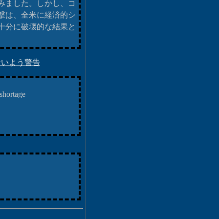
みました。しかし、コ
撃は、全米に経済的シ
十分に破壊的な結果と
ないよう警告
sshortage