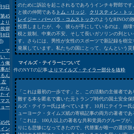
し
のために訴訟を起こされるであろうインチキ野郎です
5月9日
と彼の仲間である
トム・リッジ
、
クリスティン・トッ
第45
レイジー・バーバラ・コムストック
のようなRINOの
領より
投票しましたが、今、彼らが手にしているのは、崩壊
の挨拶
税と規制、中東の不安、そして長いガソリンの列とい
5月8日
す。さらには、男性が女性のスポーツで新記録を樹立
)
発展しています。私たちの国にとって、なんという災
ン・マ
おい、
マイルズ・テイラーについて
もう俺
記事が
件のNYTの記事;
よりマイルズ・テイラー部分を抜粋
てるん
 左
組から
「これは最初の一歩です」と、この活動の主催者であ
れたイ
難する本を匿名で書いた元トランプ時代の国土安全保
・マス
ルズ・テイラー氏は述べています。10月にテイラー氏は
ジョー
ューヨーク・タイムズ紙の寄稿記事の両方の著者であ
「これは、100人以上の著名な共和党員のグループが
45代
りにも悲惨になってきたので、代替案が唯一の選択肢
、イン