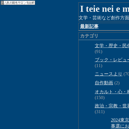
I teie nei e
文学・芸術など創作方面
最新記事
カテゴリ
文学・歴史・民
(91)
ブック・レビュ
(11)
ニュースより
(70
自作動画
(2)
オカルト・心・
(150)
政治・宗教・世
(311)
2024東
事選に