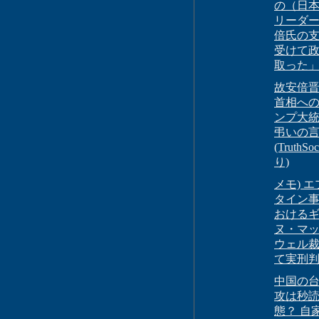
の（日
リーダ
倍氏の
受けて
取った
故安倍
首相へ
ンプ大
弔いの
(TruthSo
り)
メモ) 
タイン
おける
ヌ・マ
ウェル
て実刑
中国の
攻は秒
態？ 自