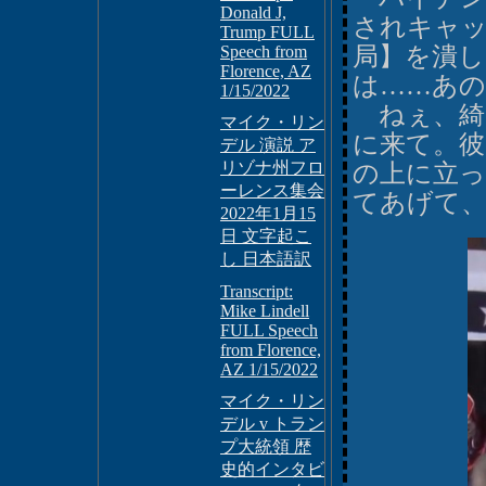
Donald J,
されキャッ
Trump FULL
Speech from
局】を潰し
Florence, AZ
は……あ
1/15/2022
ねぇ、綺
マイク・リン
に来て。彼
デル 演説 ア
リゾナ州フロ
の上に立っ
ーレンス集会
てあげて
2022年1月15
日 文字起こ
し 日本語訳
Transcript:
Mike Lindell
FULL Speech
from Florence,
AZ 1/15/2022
マイク・リン
デル v トラン
プ大統領 歴
史的インタビ