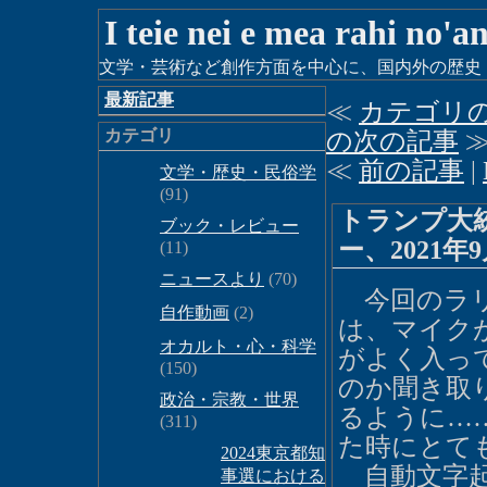
I teie nei e mea rahi no'a
文学・芸術など創作方面を中心に、国内外の歴史・時
最新記事
≪
カテゴリ
カテゴリ
の次の記事
≪
前の記事
|
文学・歴史・民俗学
(91)
トランプ大
ブック・レビュー
ー、2021
(11)
ニュースより
(70)
今回のラリ
自作動画
(2)
は、マイク
オカルト・心・科学
がよく入っ
(150)
のか聞き取
政治・宗教・世界
るように…
(311)
た時にとて
2024東京都知
自動文字起
事選における