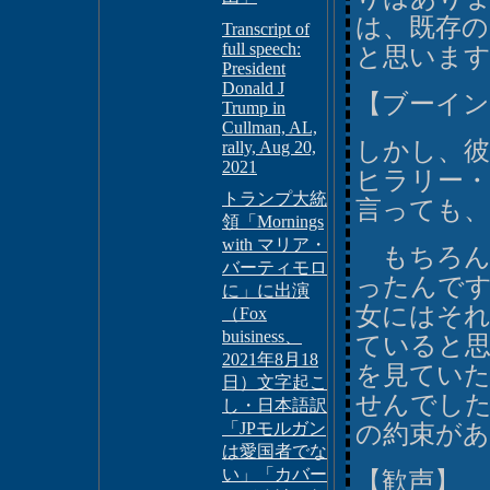
は、既存
Transcript of
full speech:
と思います
President
Donald J
【ブーイン
Trump in
Cullman, AL,
しかし、彼
rally, Aug 20,
2021
ヒラリー
トランプ大統
言っても、
領「Mornings
with マリア・
もちろん
バーティモロ
ったんで
に」に出演
女にはそ
（Fox
buisiness、
ていると
2021年8月18
を見てい
日）文字起こ
せんでし
し・日本語訳
「JPモルガン
の約束が
は愛国者でな
い」「カバー
【歓声】