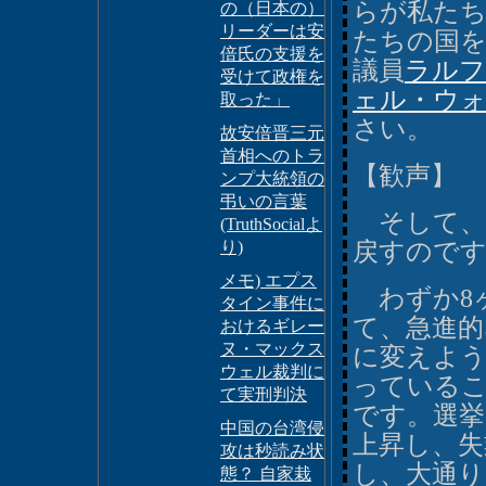
らが私た
の（日本の）
リーダーは安
たちの国
倍氏の支援を
議員
ラルフ
受けて政権を
ェル・ウ
取った」
さい。
故安倍晋三元
首相へのトラ
【歓声】
ンプ大統領の
弔いの言葉
そして、
(TruthSocialよ
り)
戻すので
メモ) エプス
わずか8ヶ
タイン事件に
て、急進的
おけるギレー
ヌ・マックス
に変えよ
ウェル裁判に
っている
て実刑判決
です。選
中国の台湾侵
上昇し、失
攻は秒読み状
し、大通り
態？ 自家栽