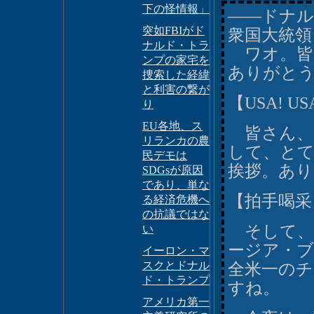
下の怪情報」
――ドナル
突如FBIがド
衆国大統領
ナルド・トラ
ワオ。皆
ンプの家宅を
ありがと
捜索した経緯
と利害の繋が
【USA! U
り
EU各地、ス
皆さん、
リランカの農
して、と
民デモは
挨拶。あ
SDGsが原因
であり、単な
【拍手喝采
る経済危機へ
の抗議ではな
そして、
い
ージア・
イーロン・マ
スクとドナル
全米一のチ
ド・トランプ
すね。
アメリカ第一