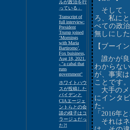
ルが政治を行
っている」
そして、
Transcript of
ろ、私に
full interview:
べての政治
President
Trump joined
無しにし
‘Mornings
with Maria
【ブーイン
Bartiromo’,
Fox buisiness,
誰かが良
Aug 18, 2021.
- "a cabal that
わからな
runs
が、事実
government"
ことです
ホワイトハウ
スが投稿した
大手のメ
バイデンと
にインタ
CIAエージェ
た。
ントらとの会
「2016年
談の様子はコ
ラージュだっ
それはネ
た?!
は、その