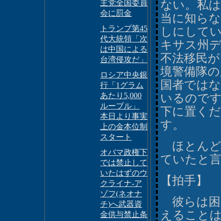
主党全国委員
ない。私は
会に罰金
当に知らな
トランプ第45
しにして
代大統領「次
キサス州
は中国による
不法移民が
台湾侵攻だ」
境警備隊の
ロシア中央銀
国者ではな
行「1グラム
あたり5,000
いるので
ルーブル」
下に置く
本日より事実
す。
上の金本位制
スタート
ほとんど
オバマ政権下
ていたと
では禁止して
いたはずのウ
【拍手】
クライナ-ア
ゾフ(ネオナ
彼らは困
チ)へ武器資
えること
金供与禁止条