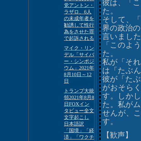
彼は、「
党アントン・
た。
ラザロ、6人
そして、「
の未成年者を
勧誘して性行
界の政治
為をさせた罪
言いまし
で起訴される
「このよ
マイク・リン
た。
デル「サイバ
私が「そ
ー・シンポジ
ウム」2021年
は「たぶ
8月10日～12
彼が「たぶ
日
がおそら
トランプ大統
す。しか
領2021年8月8
た。私が
日FOXイン
タビュー全文
せんが、
文字起こし
す。
日本語訳
「国境」「経
【歓声】
済」「ワクチ