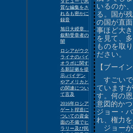
タビューで悪
いるのか
質な編集をさ
る。国が
れるも密かに
録音
の国が直面
旭日大綬章、
事ほど大
叙勲受章者の
を見て、
闇
ものを取
ロシアがウク
ださい。
ライナのバイ
オラボに関す
【ブーイン
る新証拠を提
示-バイデン
すごいで
やアメリカと
ています
の関連につい
て言及
す。何の
意図的かつ
2016年ロシア
ゲート捏造に
ジョー・バ
ついての資金
れ、権力を
面の不備でヒ
ジョーが
ラリー及び民