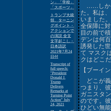
ン」「学校」
……しか
「スポーツ」
た。私は、
トランプ大統
いました。
領、ターニン
全保障に対
グポイント・
アクションで
目の前で積
の演説 全文
デンは何百
文字起こし・
誘発した
日本語訳
2021年7月24
て マスク
日付
クはどこ
Transcript of
full speech:
【ブーイン
"President
Donald J.
どこが義
Trump
Delivers
つまり、
Remarks at
ガニスタ
Turning Point
Action" July
のです。彼
24, 2021
ひどい無