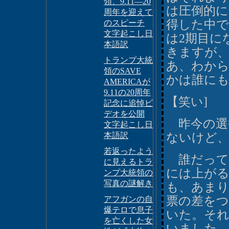
領、9.11―20
は圧倒的に
周年を迎えて
得した中
のスピーチ
文字起こし日
は2期目に
本語訳
きますが
トランプ大統
あ、わか
領のSAVE
かは誰に
AMERICAが
9.11の20周年
【笑い]
記念に追悼ビ
デオを公開
昨今の選
文字起こし日
本語訳
ないけど
若返ったよう
誰だって
に見えるトラ
には上が
ンプ大統領の
写真の謎解き
も、あまり
票の差をつ
アフガンの自
爆テロで息子
いた。それ
を亡くした女
いました。