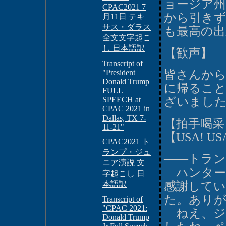
ョージア
CPAC2021 7
から引き
月11日 テキ
サス・ダラス
も最高の出
全文文字起こ
し 日本語訳
【歓声】
Transcript of
"President
皆さんから
Donald Trump
に帰るこ
FULL
SPEECH at
ざいまし
CPAC 2021 in
Dallas, TX 7-
【拍手喝采
11-21"
【USA! US
CPAC2021 ト
ランプ・ジュ
――トラ
ニア演説 文
ハンター
字起こし 日
本語訳
感謝して
た。あり
Transcript of
"CPAC 2021:
ねえ、ジ
Donald Trump