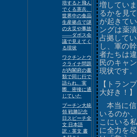
培すると飛ん
増してい
でくる憲兵、
るかを見て
世界中の食品
が起きて
生産拠点で謎
ングは薬漬
の火災や事故
――ダボス会
占拠してい
議で見えてく
し、軍の幹
る現状
者たちは違
ワクチンとウ
民のキャ
クライナ問題
現状です。
が内閣府の書
類で同じ行で
【トランプ
語られ、実
際、密接に通
大好き！】
じていた
本当に信
プーチン大統
領 戦勝記念
いるのか
日スピーチ全
こにいる
文 日本語
に全力を
訳・英文 書