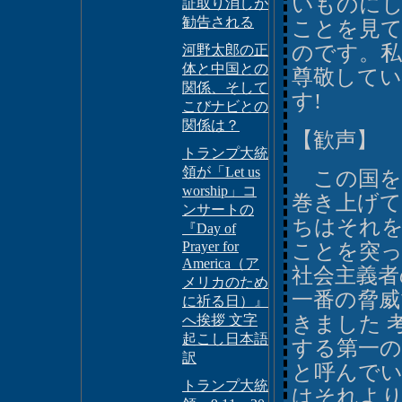
いものに
証取り消しが
勧告される
ことを見
のです。
河野太郎の正
体と中国との
尊敬して
関係、そして
す!
こびナビとの
関係は？
【歓声】
トランプ大統
領が「Let us
この国を
worship」コ
巻き上げ
ンサートの
ちはそれを
『Day of
Prayer for
ことを突
America（ア
社会主義者
メリカのため
一番の脅威
に祈る日）』
へ挨拶 文字
きました 
起こし日本語
する第一
訳
と呼んでい
トランプ大統
はそれよ