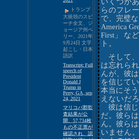
2021
いくつか
らのフレ
トランプ
大統領のスピ
で、完璧な
ーチ全文、ジ
America G
ョージア州ペ
First
リー、2021年
ト。
9月24日 文字
起こし・日本
そして、
語訳
は忘れら
Transcript: Full
speech of
んが、彼
President
を信じて
Donald J
Trump in
本当にそ
Perry, GA, sep
えないだ
24, 2021
彼は信じ
マリコパ郡監
査結果が公
だ。彼ら
開、57,734枚
ん。彼ら
もの不正票が
いません。
確認され、認