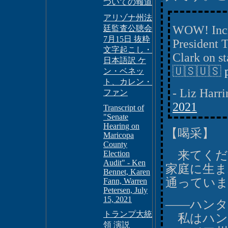
ついての報道
アリゾナ州法
WOW! Incre
廷監査公聴会
7月15日 抜粋
President 
文字起こし・
Clark on s
日本語訳 ケ
🇺🇸🇺🇸
ン・ベネッ
ト、カレン・
- Liz Harr
ファン
2021
Transcript of
"Senate
Hearing on
【喝采】
Maricopa
County
来てくだ
Election
Audit" - Ken
家庭に生ま
Bennet, Karen
通ってい
Fann, Warren
Petersen, July
15, 2021
――ハンタ
トランプ大統
私はハン
領 演説