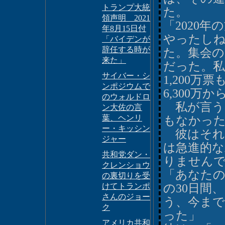
トランプ大統
た。
領声明 2021
「2020
年8月15日付
やったし
「バイデンが
辞任する時が
た。集会の
来た」
だった。
サイバー・シ
1,200
ンポジウムで
6,300万
のウォルドロ
私が言う
ン大佐の言
葉、ヘンリ
もなかっ
ー・キッシン
彼はそれ
ジャー
は急進的
共和党ダン・
りません
クレンショウ
「あなた
の裏切りを受
けてトランポ
の30日間
さんのジョー
う、今ま
ク
った」
アメリカ共和