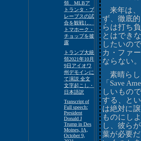
領、MLBア
来年は、
トランタ・ブ
レーブスの試
ず、徹底
合を観戦し、
らは打ち
トマホーク・
とはでき
チョップを披
露
したいので
カ・ファ
トランプ大統
領2021年10月
ならない
9日アイオワ
州デモインに
素晴らし
て演説 全文
「Save 
文字起こし・
しいもの
日本語訳
する、と
Transcript of
Full speech:
は絶対に
President
ものにし
Donald J
Trump in Des
し、彼ら
Moines, IA,
葉が必要だ
October 9,