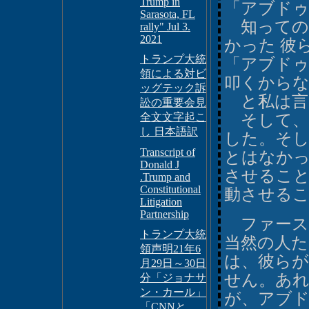
Trump in
「アブドゥ
Sarasota, FL
知っての通
rally" Jul 3.
2021
かった 彼
トランプ大統
「アブド
領による対ビ
叩くからな
ッグテック訴
と私は言
訟の重要会見
全文文字起こ
そして、
し 日本語訳
した。そ
Transcript of
とはなか
Donald J
させるこ
.Trump and
Constitutional
動させる
Litigation
Partnership
ファース
トランプ大統
当然の人
領声明21年6
は、彼ら
月29日～30日
せん。あ
分「ジョナサ
ン・カール」
が、アブ
「CNNと