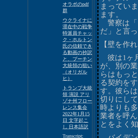
オラボのpdf
まってい
群
ます。
ウクライナに
警察は「
滞在中の戦争
だ」と言
特派員チャッ
ク・ホルトン
【壁を作れ
氏の信頼でき
る動画の抄訳
彼は1ヶ
と、プーチン
が、別の業
大統領の狙い
（オリガル
らはもっ
ヒ）
る契約を
トランプ大統
す。彼らは
領 演説 アリ
切りにして
ゾナ州フロー
時よりも
レンス集会
2022年1月15
業者を呼
日 文字起こ
とをよく
し 日本語訳
Transcript:
バイデン