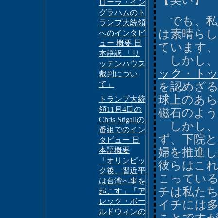
【笑い】
ローラ・イン
グラハムのト
でも、私
ランプ大統領
は素晴ら
へのインタビ
ュー 概要 日
ています、
本語訳 「リ
しかし、
ッテンハウス
ック・ト
裁判につい
て」
を認めざ
球上のあら
トランプ大統
領11月4日の
磁石のよ
Chris Stigallの
しかし、
番組でのイン
ず、下院と
タビュー 日
本語概要
婦を推進
「オリンピッ
彼らはこ
ク後、習近平
こってい
は台湾へ事を
チは私た
起こす」「ア
レック・ボー
イチには
ルドウィンの