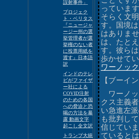
ことです
誤射事件」
っています
プロジェク
そらく文明
ト・ベリタス
す。国境
『ニュージャ
ージー州の選
はありま
挙管理者が選
は、たとえ
挙権のない者
す。彼ら
に投票用紙を
歩かせて
渡す』日本語
訳
ワーノッ
インドのテレ
【ブーイン
ビがファイザ
ー社による
ワーノッ
COVID注射
のための各国
クス主義者
への脅迫と恐
い急進左派
喝の方法を暴
も批判し
露 動画文字
起こし全文訳
信じてい
ていると
トランプ大統