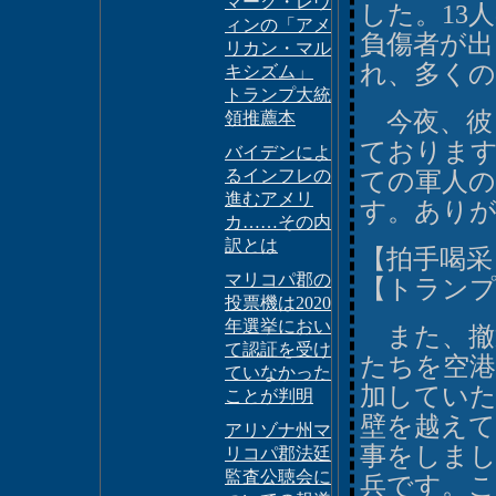
マーク・レヴ
した。13
ィンの「アメ
負傷者が出
リカン・マル
れ、多くの
キシズム」
トランプ大統
今夜、彼ら
領推薦本
ておりま
バイデンによ
るインフレの
ての軍人
進むアメリ
す。あり
カ……その内
訳とは
【拍手喝采
マリコパ郡の
【トランプ
投票機は2020
年選挙におい
また、撤
て認証を受け
たちを空港
ていなかった
加してい
ことが判明
壁を越えて
アリゾナ州マ
事をしま
リコパ郡法廷
監査公聴会に
兵です。