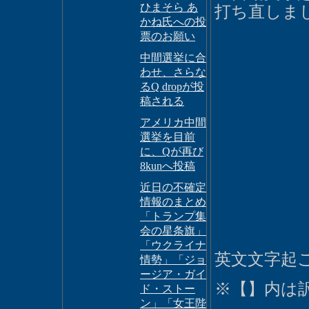
ひまそら あ
打ち直しま
かね氏への投
票のお願い
中間選挙に合
わせ、さらな
るQ dropが投
稿される
アメリカ中間
選挙を目前
に、Qが再び
8kunへ投稿
近日の不確定
情報のまとめ
「トランプ集
会の星条旗」
「ウクライナ
英文文字起
情勢」「ジョ
ージア・ガイ
※【】内は
ド・ストー
ン」「女王陛