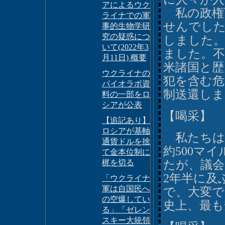
アによるウク
私の政権
ライナでの軍
せんでし
事的生物学研
究の疑惑につ
しました。
いて(2022年3
ました。
月11日) 概要
米諸国と歴
ウクライナの
犯を含む危
バイオラボ資
制送還しま
料の一部をロ
シアが公表
【喝采】
【追記あり】
ロシアが基軸
私たちは
通貨ドルを捨
約500マ
て金本位制に
梶を切る
たが、議会
2年半に及
「ウクライナ
軍は自国民へ
で、大変で
の空爆してい
史上、最も
る」「ゼレン
スキー大統領