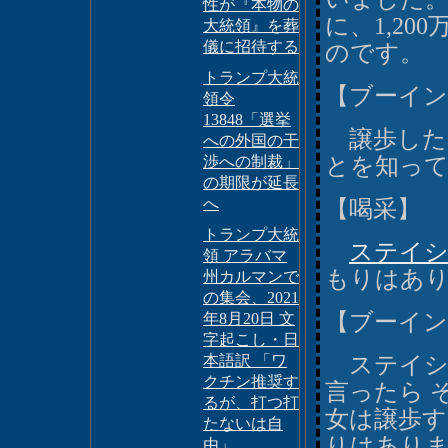
性が『本物の
に、1,2
大統領』を葬
儀に招待する
のです。
トランプ大統
【ブーイン
領令
13848「選挙
譲歩した
への外国の干
渉への制裁」
とを知っ
の期限が延長
へ
【喝采】
トランプ大統
ステイ
領 アラバマ
もりはあ
州カルマンで
の集会、2021
【ブーイン
年8月20日 文
字起こし・日
本語訳 「ワ
ステイシー
クチン推奨す
言ったら 
るが、打つ打
女は譲歩
たないは自
りはあり
由」