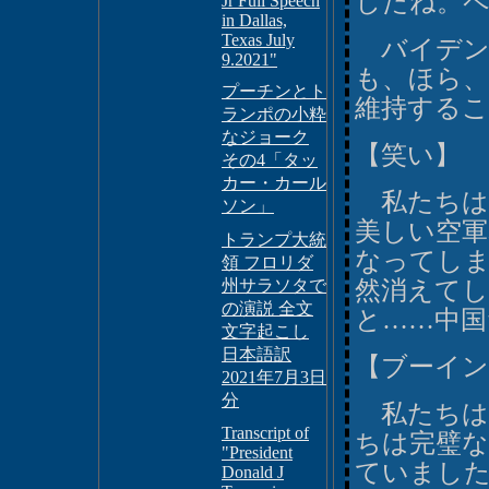
したね。
Jr Full Speech
in Dallas,
Texas July
バイデン
9.2021"
も、ほら、
プーチンとト
維持するこ
ランポの小粋
なジョーク
【笑い】
その4「タッ
カー・カール
私たちは
ソン」
美しい空
トランプ大統
なってし
領 フロリダ
州サラソタで
然消えて
の演説 全文
と……中国だ
文字起こし
日本語訳
【ブーイン
2021年7月3日
分
私たちは
Transcript of
ちは完璧な
"President
ていまし
Donald J