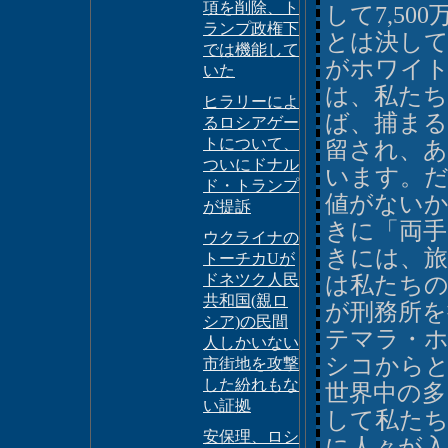
項を削除、ト
して7,5
ランプ政権下
とは決し
では機能して
がホワイ
いた
は、私たち
ヒラリーによ
ば、捕ま
るロシアゲー
トについて、
留され、
ついにドナル
います。
ド・トランプ
値がない
が提訴
きに「両
ウクライナの
きには、
トーチカUが
ドネツク人民
は私たち
共和国(親ロ
が刑務所を
シア)の民間
テマラ・
人しかいない
シコから
市街地を攻撃
した紛れもな
世界中の多
い証拠
して私た
安保理、ロシ
に人々が