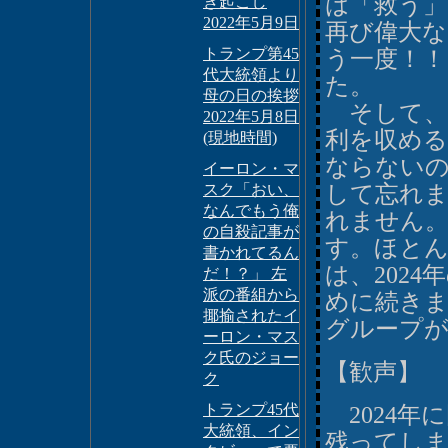
は「救う
き起こし
2022年5月9日
再び偉大
トランプ第45
う一度！！
代大統領より
た。
母の日の挨拶
そして、2
2022年5月8日
利を収め
(現地時間)
ならないの
イーロン・マ
スク「おい、
して忘れま
なんでもう俺
れません。
の自殺記事が
す。ほとん
書かれてるん
は、202
だ！？」 左
派の番組から
めに続き
揶揄されたイ
グループ
ーロン・マス
ク氏のジョー
【歓声】
ク
トランプ45代
2024年
大統領、イン
残ってし