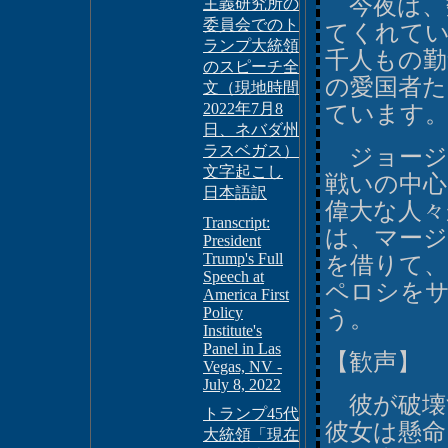
今夜は、
主義研究所の
委員会でのト
てくれて
ランプ大統領
千人もの勤
のスピーチ全
の愛国者
文（現地時間
2022年7月8
ています
日、ネバダ州
ラスベガス）
ジョージ
文字起こし
戦いの中
日本語訳
偉大な人
Transcript:
は、マー
President
Trump's Full
を借りて、
Speech at
ペロシを
America First
Policy
う。
Institute's
Panel in Las
【歓声】
Vegas, NV -
July 8, 2022
彼が破壊
トランプ45代
彼女は懸
大統領「現在