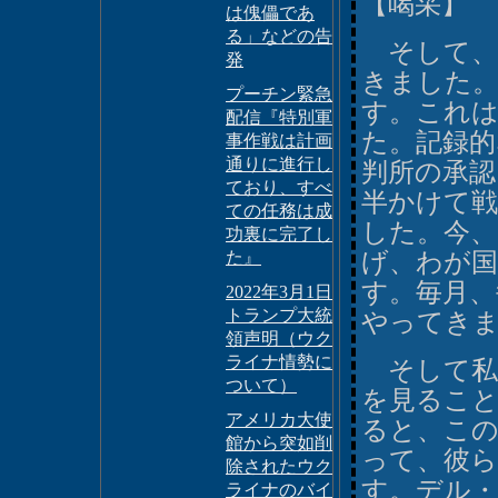
【喝采】
は傀儡であ
る」などの告
そして、
発
きました
プーチン緊急
す。これ
配信『特別軍
た。記録的
事作戦は計画
通りに進行し
判所の承認
ており、すべ
半かけて戦
ての任務は成
した。今、
功裏に完了し
た』
げ、わが国
す。毎月、
2022年3月1日
トランプ大統
やってき
領声明（ウク
ライナ情勢に
そして私
ついて）
を見るこ
アメリカ大使
ると、この
館から突如削
って、彼
除されたウク
す。デル・
ライナのバイ