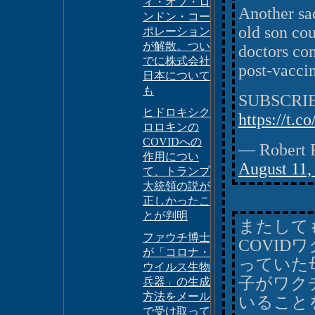
ィ・オブ・ロ
Another sa
ンドン・コー
old son co
ポレーション
が解散。つい
doctors con
でに株式会社
post-vacci
日本について
も
SUBSCRI
ヒドロキシク
https://t.
ロロキンの
COVIDへの
— Robert 
作用につい
August 11,
て、トランプ
大統領の説が
正しかったこ
とが判明
またして
ファウチ博士
COVI
が「コロナ・
っていた
ウイルス生物
子がワク
兵器」の生成
方法をメール
いること
で受け取って