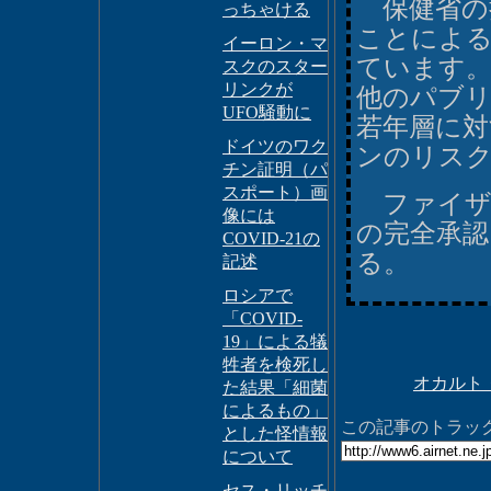
保健省の担
っちゃける
ことによ
イーロン・マ
ています。
スクのスター
リンクが
他のパブリ
UFO騒動に
若年層に対
ドイツのワク
ンのリス
チン証明（パ
スポート）画
ファイザー
像には
の完全承認
COVID-21の
る。
記述
ロシアで
「COVID-
19」による犠
牲者を検死し
オカルト
た結果「細菌
によるもの」
この記事のトラックバ
とした怪情報
について
セス・リッチ