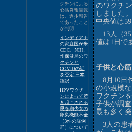
クチンによる
のワクチン
心筋炎報告数
しました。
は、過少報告
中央値は5
であったこと
が判明
13人（3
インディアナ
値は1日で
の家庭医が米
CDC、NIH、
州保健局のワ
クチンと
子供と心筋
COVIDの話
を否定 日本
8月10日
語訳
の小規模
HPVワクチ
ワクチンを
ンによって惹
き起こされる
子供が調査
思春期少女の
最も多く発
卵巣機能不全
（3件の症例
3人の患
群）について