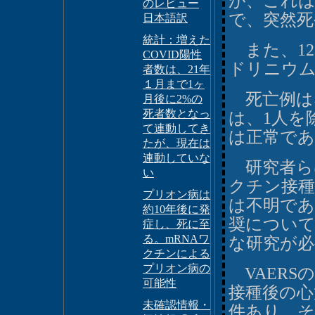
が、これは
のレビュー
で、突然死
日本語訳
統計：増えた
また、12
COVID陽性
ドリニウム
者数は、21年
１月まで1ヶ
死亡例はな
月後に2%の
死者数となっ
は、1人を
て連動してき
は正常で
たが、現在は
連動していな
研究者ら
い
クチン接種
プリオン病は
は不明であ
約10年後に発
奨について
症し、死に至
る。mRNAワ
な研究が必
クチンによる
プリオン病の
VAERS
可能性
接種後の心
未確認情報・
件あり、その