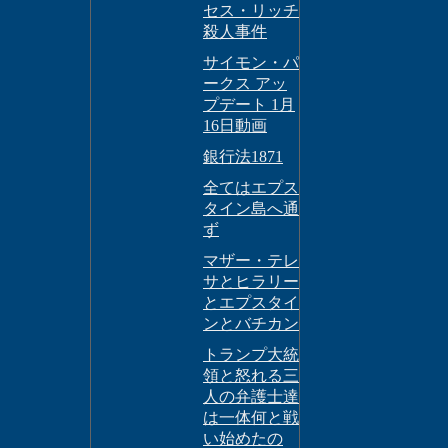
セス・リッチ
殺人事件
サイモン・パ
ークス アッ
プデート 1月
16日動画
銀行法1871
全てはエプス
タイン島へ通
ず
マザー・テレ
サとヒラリー
とエプスタイ
ンとバチカン
トランプ大統
領と怒れる三
人の弁護士達
は一体何と戦
い始めたの