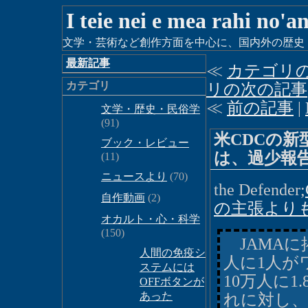
I teie nei e mea rahi no'a
文学・芸術など創作方面を中心に、国内外の歴史・時
最新記事
≪
カテゴリ
カテゴリ
リの次の記事
≪
前の記事
|
文学・歴史・民俗学
(91)
米CDCの
ブック・レビュー
は、過少報
(11)
ニュースより
(70)
the Defender;
自作動画
(2)
の主張より
オカルト・心・科学
(150)
JAMAに
人間の免疫シ
人に1人が
ステムには
10万人に
OFFボタンが
あった
れに対し、