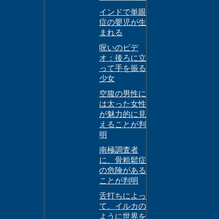
インドで単眼
症の嬰児が生
まれる
呪いのビデ
オ：後ろに立
って手を振る
少女
空腹の男性に
は太った女性
が魅力的に見
えることが判
明
南極調査者
に、骨粗鬆症
の危険がある
ことが判明
舌打ちによっ
て、イルカの
ように世界を