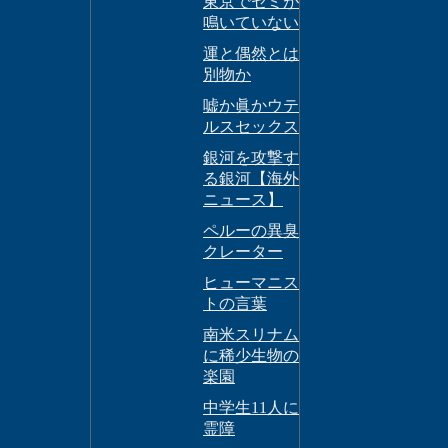
東京でセミが
鳴いていない
運と偶然とは
別物か
嘘か眞かウテ
ルスセックス
銀河を攻撃す
る銀河【海外
ニュース】
ペルーの異臭
クレーター
ヒューマニス
トの言葉
南米スリナム
に稀少生物の
楽園
中学生11人に
霊障