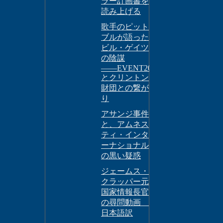
ラー計画書を
読み上げる
歌手のピット
ブルが語った
ビル・ゲイツ
の陰謀
――EVENT201
とクリントン
財団との繋が
り
アサンジ事件
と、アムネス
ティ・インタ
ーナショナル
の黒い疑惑
ジェームス・
クラッパー元
国家情報長官
の尋問動画
日本語訳