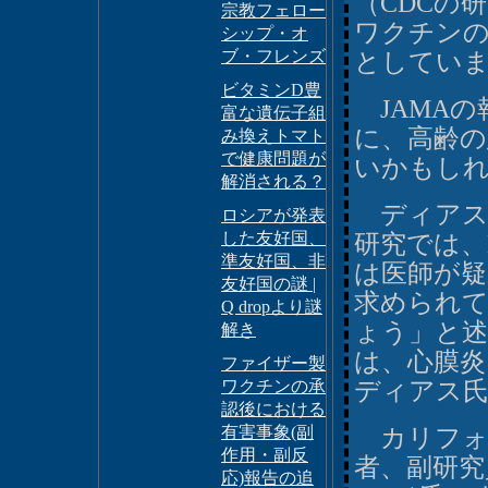
（CDCの
宗教フェロー
ワクチンの
シップ・オ
ブ・フレンズ
としてい
ビタミンD豊
JAMAの
富な遺伝子組
に、高齢の
み換えトマト
で健康問題が
いかもし
解消される？
ディアス氏
ロシアが発表
した友好国、
研究では、
準友好国、非
は医師が疑
友好国の謎 |
求められ
Q dropより謎
ょう」と述
解き
は、心膜炎
ファイザー製
ワクチンの承
ディアス
認後における
有害事象(副
カリフォ
作用・副反
者、副研究
応)報告の追