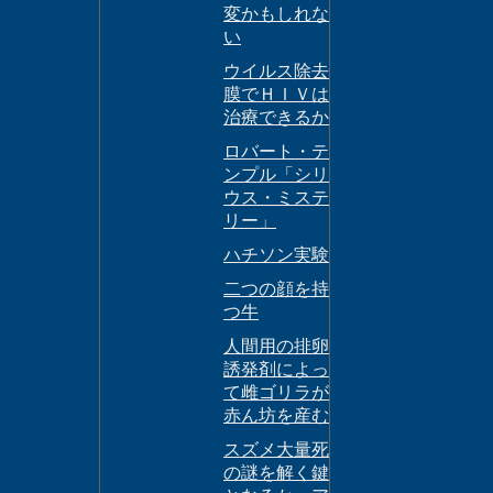
変かもしれな
い
ウイルス除去
膜でＨＩＶは
治療できるか
ロバート・テ
ンプル「シリ
ウス・ミステ
リー」
ハチソン実験
二つの顔を持
つ牛
人間用の排卵
誘発剤によっ
て雌ゴリラが
赤ん坊を産む
スズメ大量死
の謎を解く鍵