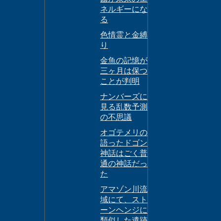
ネルギーにな
る
色情霊と金縛
り
金魚の記憶が
三ヶ月は保つ
ことが判明
ナンバーズに
見る乱数予測
の不思議
オゴテメリの
語ったドゴン
神話はごく普
通の神話だっ
た
アマゾン川流
域にて、スト
ーンヘンジに
類似した遺跡