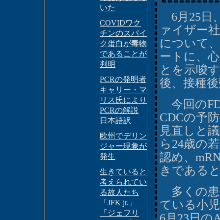
いた
6月25日
COVIDワク
ァイザー社
チンのスパイ
について
ク蛋白が毒物
であることが
ートに、心
判明
とを示唆す
PCRの発明者
後、接種後
キャリー・マ
リス氏により
今回のFD
PCRの解説
CDCの予
日本語訳
見直しと議
欧州でデリン
ら24歳の
ジャー現象が
認め、mR
発生
きである
生きていると
考えられてい
多くの患
る故人たち
「JFK jr.」
ている小児
「ジェフリ
6月23日