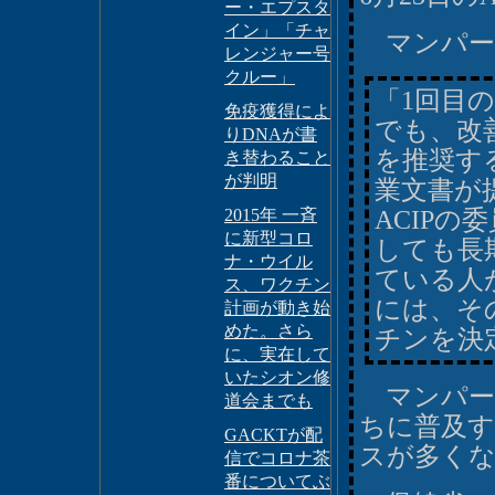
ー・エプスタ
イン」「チャ
マンパー
レンジャー号
クルー」
「1回目
免疫獲得によ
でも、改
りDNAが書
を推奨す
き替わること
が判明
業文書が
2015年 一斉
ACIP
に新型コロ
しても長
ナ・ウイル
ている人
ス、ワクチン
には、そ
計画が動き始
めた。さら
チンを決
に、実在して
いたシオン修
マンパー
道会までも
ちに普及す
GACKTが配
スが多く
信でコロナ茶
番についてぶ