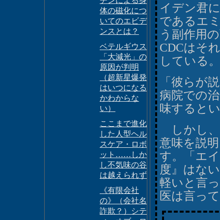
チンによる身
イデン君
体の磁化につ
であるエ
いてのエビデ
ンスとは？
う副作用
CDCはそ
ベテルギウス
「大減光」の
している
原因が判明
（超新星爆発
「彼らが
はいつになる
病院での治
かわからな
味すると
い）
ここまで進化
しかし、最
した人型ヘル
意味を説
スケア・ロボ
す。「エイ
ット……しか
し不気味の谷
度』はな
は越えられず
軽いと言
《有限会社
医は言っ
の》（会社名
詐欺？）シテ