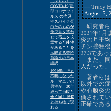
（ADAA）、
— Tracy H
COVID-19(新
型コロナウイ
August 5, 
ルス)の病原
性スパイク蛋
研究者らは
白そのものが
免疫系を惑わ
2021年
せて宿主を攻
炎の月平均
撃する可能性
チン接種後
があることを
27.3であ
示唆する査読
前論文の日本
また、同期
語訳
人だった。
1991年に行方
不明になった
著者らは
ルーマニアの
以外での症
男性が、30年
や心膜炎の
経って当時と
価されてい
全く同じ服装
と持ち物で現
正確であ
わる