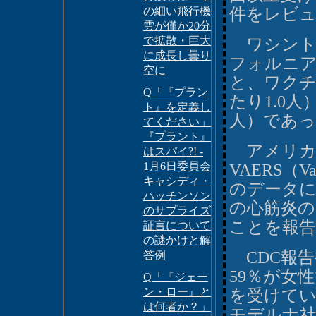
の細い飛行機
件をレビ
雲が僅か20分
で拡散・巨大
ワシント
に成長し曇り
フォルニア
空に
と、ワクチ
Q「『プラン
たり1.0人
ト』を定義し
人）であっ
てください」
『プラント』
アメリカ疾
はスパイ?! -
1月6日委員会
VAERS（Vacc
キャシディ・
のデータに
ハッチンソン
の心筋炎の
のサプライズ
ことを報
証言について
の謎かけと解
CDC報告
答例
59％が女
Q「『ジェー
ン・ロー』と
を受けてい
は何者か？」
モデルナ社