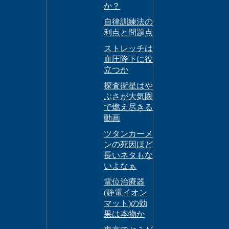
か？
自律訓練法の
利点と問題点
ストレッチは
血圧降下に役
立つか
探査衛星はや
ぶさが大気圏
で燃え尽きる
動画
ツタンカーメ
ンの死因ほど
長いネタもな
いよなぁ
電位治療器
(静電イオン
マット)の効
果は本物か