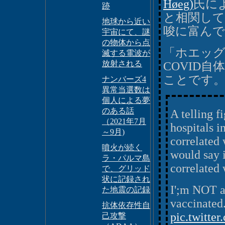
Høeg)
氏に
跡
と相関して
地球から近い
唆に富ん
宇宙にて、謎
の物体から点
「ホエッ
滅する電波が
放射される
COVID
ことです
ナンバーズ4
異常当選数は
個人による夢
のある話
A telling f
（2021年7月
hospitals i
～9月)
correlated 
噴火が続く
would say 
ラ・パルマ島
correlated 
で、グリッド
状に記録され
I';m NOT 
た地震の記録
vaccinated
抗体依存性自
pic.twitte
己攻撃