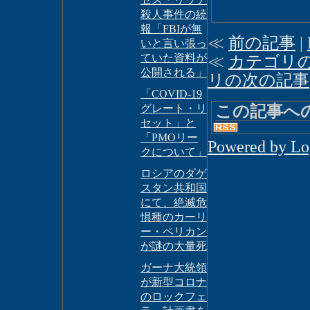
殺人事件の続
報「FBIが無
≪
前の記事
|
いと言い張っ
ていた資料が
≪
カテゴリ
公開される」
リの次の記事
「COVID-19
この記事へ
グレート・リ
セット」と
「PMOリー
Powered by L
クについて」
ロシアのダゲ
スタン共和国
にて、絶滅危
惧種のカーリ
ー・ペリカン
が謎の大量死
ガーナ大統領
が新型コロナ
のロックフェ