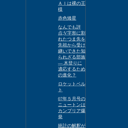
ＡＩは裸の王
様
赤色矮星
なんでも評
点;V字形に割
れたつま先を
先祖から受け
継いできた知
られざる部族
― 木登りに
適応するため
の進化？
ロケットベル
ト
07年５月号の
ニュートンは
カンブリア爆
発
統計の解釈が