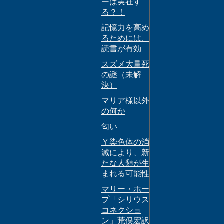
ーは実在す
る？！
記憶力を高め
るためには、
読書が有効
スズメ大量死
の謎（未解
決）
マリア様以外
の何か
匂い
Ｙ染色体の消
滅により、新
たな人類が生
まれる可能性
マリー・ホー
プ「シリウス
コネクショ
ン」荒俣宏訳