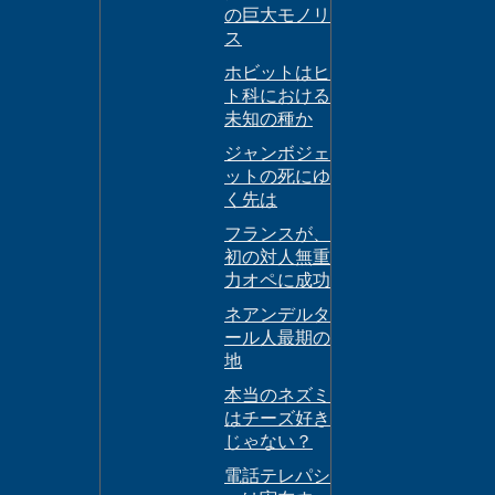
の巨大モノリ
ス
ホビットはヒ
ト科における
未知の種か
ジャンボジェ
ットの死にゆ
く先は
フランスが、
初の対人無重
力オペに成功
ネアンデルタ
ール人最期の
地
本当のネズミ
はチーズ好き
じゃない？
電話テレパシ