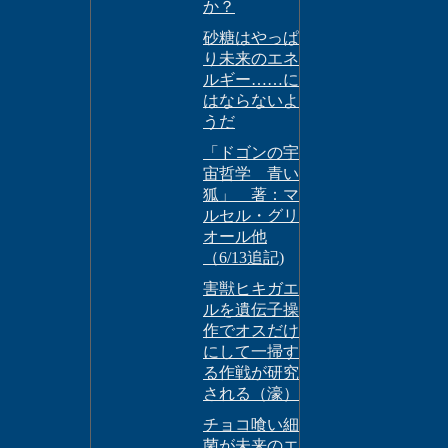
か？
砂糖はやっぱ
り未来のエネ
ルギー……に
はならないよ
うだ
「ドゴンの宇
宙哲学 青い
狐」 著：マ
ルセル・グリ
オール他
（6/13追記)
害獣ヒキガエ
ルを遺伝子操
作でオスだけ
にして一掃す
る作戦が研究
される（濠）
チョコ喰い細
菌が未来のエ