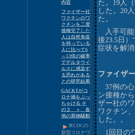
た。19人
内容
した。20
ファイザー社
た。
ワクチンのワ
クチンを二度
入手可能
接種完了した
人は自然免疫
後23.5日
を持っている
症状を解消
人に比べて6
～13倍の確率
でデルタウイ
ルスに感染す
ファイザー
る恐れがある
との研究結果
37例の心
GACKTがコ
ン接種から
ロナ禍をぶっ
ザー社のワク
ちゃける そ
の２ ＋ 各
ワクチン、
地の異物騒動
した。。
米CDCの
1回目のワ
新型コロナワ