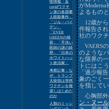
怪情報「反
がModer
covidワクチ
よるもの
ン派の各国要
人暗殺事件」
12歳から
「ジル・バイ
デン」
件報告され
「EVER
社のワク
GREENの積
荷」「手洗い
VAERS
医師の謎の経
のような
歴」「日本の
ホワイトハッ
な限界の
ト政治家」
トにはこ
考察記事：な
「過少報告
ぜ、トランプ
象のごく
大統領は突然
を指して
ワクチンを推
奨しはじめた
心胸部外
のか
ン・ヌールチャ
人類のミッシ
ングリンク