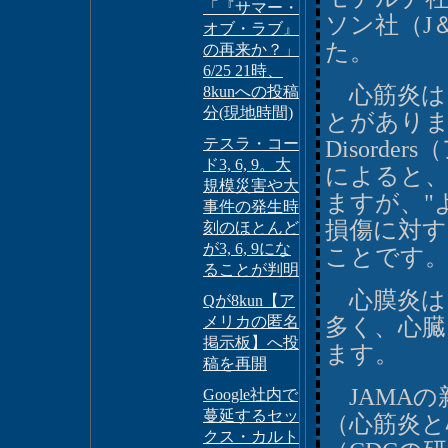
「『サマー・
ソン社（J
オブ・ラブ』
た。
の再来か？」
6/25 21時、
心筋炎は
8kunへの投稿
分(現地時間)
とがあります。Na
テスラ・コー
Disord
ド3, 6, 9。大
によると
規模災害や大
ますが、"
事件の発生時
損傷に対す
刻のほとんど
が3, 6, 9にな
ことです
ることが判明
心膜炎は
Qが8kun【ア
メリカの匿名
多く、心臓
掲示板】へ投
ます。
稿を再開
JAMAの
Google社内で
蔓延するセッ
（心筋炎と
クス・カルト