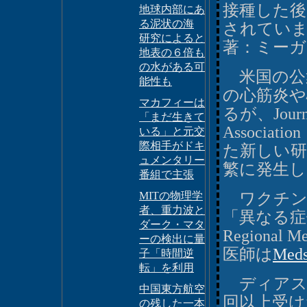
接種した後
地球内部にあ
る泥状の海
されてい
研究によると
著：ミー
地表の６倍も
の水がある可
米国の公衆
能性も
の心筋炎や
マカフィーは
るが、Journal
「まだ生きて
Associ
いる」と元交
際相手がドキ
た新しい
ュメンタリー
繁に発生し
番組で主張
MITの物理学
ワクチン
者、重力波と
「異なる症候
ダーク・マタ
Regional M
ーの検出に量
医師は
Med
子「時間逆
転」を利用
ディアス医
中国東方航空
回以上受けた
の残した一本