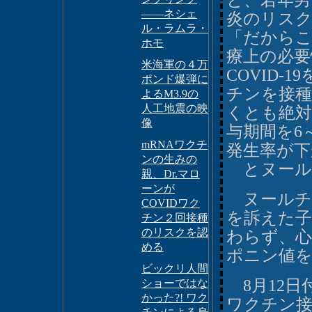
と、若年男
――ネシェ
炎のリス
ル・ラムラ・
「だからこ
ホモ
療上の必要
米海軍の４万
COVID
ポンド爆弾に
チンを接
よるM3.9の
人工地震の映
くとも絶
像
与期間を6
mRNAワクチ
発生率が
ンの生みの
とヌール
親、Dr.マロ
ーンが
ヌールチ
COVIDワク
を訴えた
チン２回接種
のリスクを認
わらず、心
める
ポニン値
ビックリ人間
8月12日付
ショーではな
かった?! ワク
ワクチン接