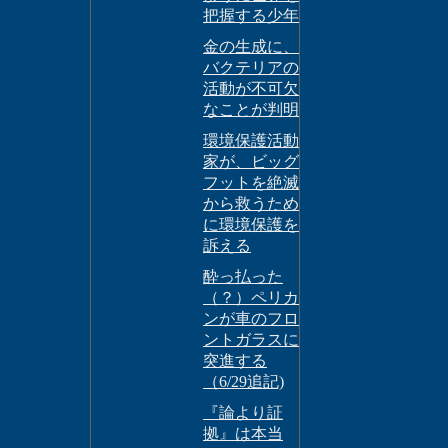
把握する少年
金の生成に、
バクテリアの
活動が不可欠
なことが判明
環境保護活動
家が、ビッグ
フットを絶滅
から救うため
に環境保護を
訴える
酔っ払った
（？）ペリカ
ンが車のフロ
ントガラスに
突進する
（6/29追記)
『論より証
拠』は本当