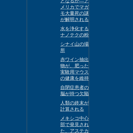
となるか―ア
メリカでマガ
モ大量死の謎
が解明される
水を浄化する
ナノテクの粉
シナイ山の場
所
赤ワイン抽出
物が、肥った
実験用マウス
の健康を維持
自閉症患者の
脳が持つ欠陥
人類の終末が
計算される
メキシコ中心
部で発見され
た、アステカ