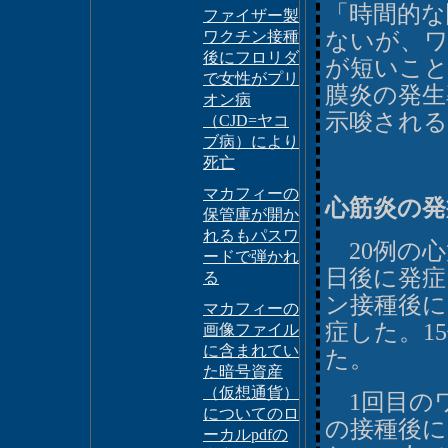
「時間的な
ファイザー製
ワクチン接種
ないが、ワ
後にフロリダ
が短いこと
で女性がプリ
膜炎の発生
オン病
示唆される
（CJD=ヤコ
ブ病）により
死亡
マカフィーの
心筋炎の発
保管庫が開か
れるもパスワ
20例の心
ードで弾かれ
日後に発症し
る
ン接種後に
マカフィーの
症した。1
画像ファイル
に含まれてい
た。
た暗号資産
（仮想通貨）
1回目のワ
についてのロ
の接種後に
ーカルpdfの