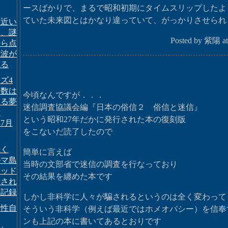
ースばかりで、まるで昭和初期にタイムスリップしたよ
ていた未来図とはかなり違っていて、がっかりさせられ
ら近い
て、謎
Posted by 紫陽 at
から点
電波が
れる
ズ4
選数は
今頃なんですが．．．
よる夢
迷信調査協議会編『日本の俗信２ 俗信と迷信』
話
という昭和27年だかに発行された本の復刻版
年7月
をこないだ読了したので
続く
簡単に言えば
ルマ島
当時の文部省で迷信の調査を行なっており
リッド
その結果を纏めた本です
録され
の記録
しかし非科学に人々が騙されるというのは全く変わって
存性自
そういう非科学（例えば最近ではホメオパシー）を信奉
ンも上記の本に書いてあるとおりです