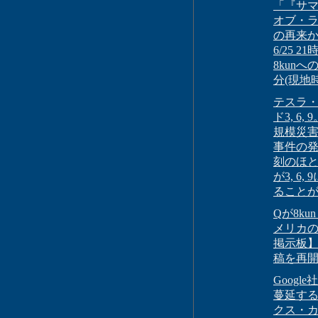
「『サ
オブ・
の再来
6/25 21
8kunへ
分(現地
テスラ
ド3, 6, 
規模災
事件の
刻のほ
が3, 6, 
ること
Qが8ku
メリカ
掲示板
稿を再
Googl
蔓延す
クス・