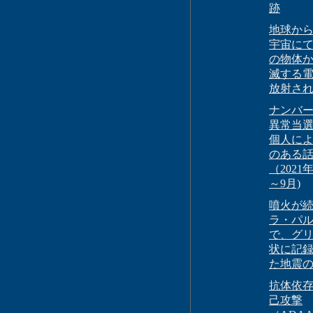
跡
地球か
宇宙に
の物体
滅する
放射さ
ナンバー
異常当
個人に
のある
（2021
～9月)
噴火が
ラ・パ
で、グ
状に記
た地震
抗体依
己攻撃