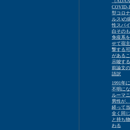
（ADA
COVID-
型コロ
ルス)の
性スパ
白その
免疫系
せて宿
撃する
がある
示唆す
前論文
語訳
1991年
不明に
ルーマ
男性が、
経って
全く同
と持ち
わる