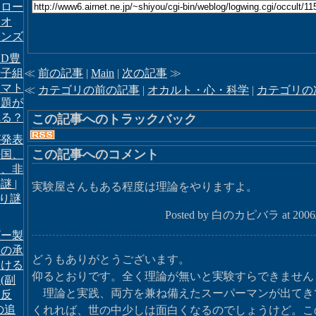
ェロー
・オ
レンズ
D豊
伝子組
≪
前の記事
|
Main
|
次の記事
≫
トマト
≪
カテゴリの前の記事
|
オカルト・心・科学
|
カテゴリの
問題が
れる？
この記事へのトラックバック
が発表
この記事へのコメント
好国、
国、非
 |
実験屋さんもある程度は理論をやりますよ。
より謎
Posted by 白のカピバラ at 2006/0
ザー製
ンの承
どうもありがとうございます。
おける
仰るとおりです。全く理論が無いと実験すらできません
(副
理論と実践、両方を兼ね備えたスーパーマンが出てき
副反
の追
くれれば、世の中少しは面白くなるのでしょうけど。こ