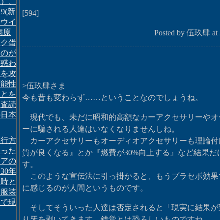
A）、
19(新
[594]
ナウイ
病原
Posted by 伍玖肆 at 2
イク蛋
ものが
を惑わ
主を攻
可能性
>伍玖肆さま
ことを
今も昔も変わらず……ということなのでしょうね。
る査読
の日本
現代でも、未だに昭和的高額なカーアクセサリーやオ
ーに騙される人達はいなくなりませんしね。
に行方
カーアクセサリーもオーディオアクセサリーも理論付
なった
質が良くなる』とか『燃費が30%向上する』など結果だ
ニアの
す。
30年
このような宣伝法に引っ掛かると、もうプラセボ効果
当時と
に感じるのが人間というものです。
じ服装
物で現
そしてそういった人達は否定されると「現実に結果が
り牙を剥いてきます。錯覚とは恐ろしいものですね。