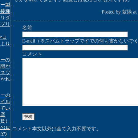
ザー製
ン接種
Posted by 紫陽 at 
ロリダ
がプリ
名前
ヤコ
E-mail（※スパムトラップですでの何も書かないで
により
コメント
ィーの
が開か
パスワ
弾かれ
ィーの
ァイル
れてい
資産
通貨）
てのロ
コメント本文以外は全て入力不要です。
fの