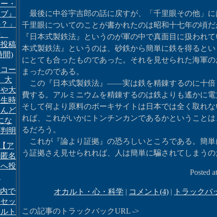
マー・
最後に中谷宇吉郎の話に戻すが、「千里眼その他」に
ラブ』
か？」
千里眼についてのことが書かれたのは昭和十七年の頃だ
時、
『日本式製鉄法』というのが軍の中で真面目に扱われて
の投稿
本式製鉄法』というのは、砂鉄から簡単に鉄を得るとい
時間)
にとても合ったものであった。それを見せられた海軍の
・コー
まったのである。
9。大
この『日本式製鉄法』――実は鉄を精錬するのに十倍
害や大
費する。アルミニウムを精錬するのは鉄よりも遙かに電
発生時
そして何より原料のボーキサイトは日本では全く取れな
とんど
れば、これがいかにトンチンカンであるかということは
9にな
るだろう。
が判明
これが『論より証拠』の恐ろしいところである。簡単
n【ア
う証拠さえ見せられれば、人は簡単に騙されてしまうの
の匿名
】へ投
Posted a
開
e社内で
オカルト・心・科学
|
コメント(4)
|
トラックバッ
るセッ
この記事のトラックバックURL ->
カルト