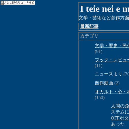
I teie nei e
文学・芸術など創作方面
最新記事
カテゴリ
文学・歴史・民
(91)
ブック・レビュ
(11)
ニュースより
(70
自作動画
(2)
オカルト・心・
(150)
人間の
ステム
OFFボ
あった