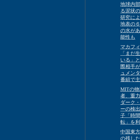
地球内
る泥状
研究に
地表の
の水が
能性も
マカフ
「まだ
いる」
際相手
ュメン
番組で
MITの
者、重
ダーク
ーの検
子「時
転」を
中国東
の残し