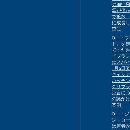
の細い
雲が僅か
で拡散
に成長
空に
Q「『プ
ト』を
てくだ
『プラ
はスパイ?
1月6日
キャシ
ハッチ
のサプ
証言に
の謎か
答例
Q「『ジ
ン・ロ
は何者