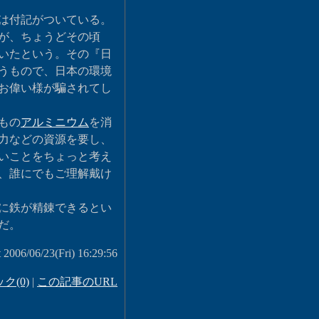
は付記がついている。
が、ちょうどその頃
いたという。その『日
うもので、日本の環境
お偉い様が騙されてし
もの
アルミニウム
を消
力などの資源を要し、
いことをちょっと考え
、誰にでもご理解戴け
に鉄が精錬できるとい
だ。
t 2006/06/23(Fri) 16:29:56
ク(0)
|
この記事のURL