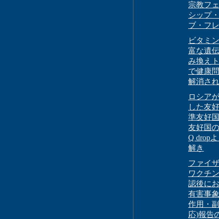
宗教フ
シップ
ブ・フ
ビタミン
富な遺
み換え
で健康
解消さ
ロシア
した友
準友好
友好国の謎
Q drop
解き
ファイ
ワクチ
認後に
有害事象
作用・
応)報告