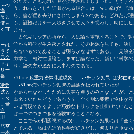
のだが、ともあれ証拠が提示されてしまった。そうする
部にあ
う。れっきとした証拠がある場合には、先に挙げた『論
の海
ら、論が置き去りにされてしまうのである。どれだけ理
よると
も、証拠だけを一人歩きさせて人々を惑わし、時にはヒ
６倍も
ある可
まう。
古代ギリシアの頃から、人は論を重視することで、哲
学から科学が生み落とされた。その起源を見ても、決して
ィーは
生きて
らないものであることは明らかなはずである。一見絵空
と元交
力学も、相対性理論も、まずは論だった。新しい科学の
がドキ
りも論の方が遙かに大事なのである。
タリー
主張
x51.org;
反重力物体浮遊現象 ― "ハチソン効果"は実在す
x51.org
でハチソン効果の話題が扱われていたが……。
物理学
力波と
かめられなかったために失笑を買うのみとなったが、万
・マタ
出来ていたらどうであろう？ 全く別の要素で物体が浮
出に量
いは再現できるように巧妙なトリックを仕掛けていたと
間逆
は一つのつまづきを経験することになる。
利用
ここで私が問題視するのは、ハチソン効果には『全く
方航空
とである。私は先進的科学が好きだし、何より眉唾なあ
た一本