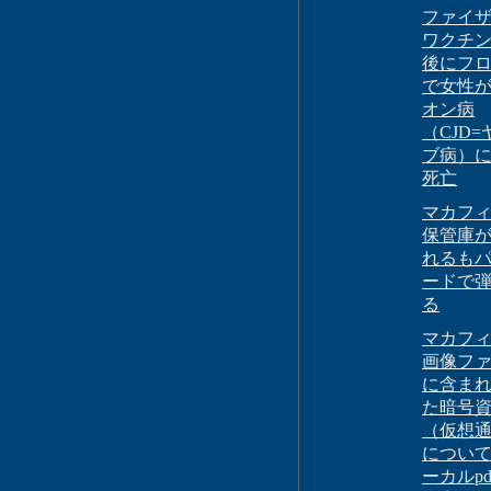
ファイ
ワクチ
後にフ
で女性
オン病
（CJD=
ブ病）
死亡
マカフ
保管庫
れるも
ードで
る
マカフ
画像フ
に含ま
た暗号
（仮想
につい
ーカルpd