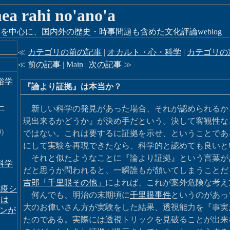
 mea rahi no'ano'a
を中心に、国内外の歴史・時事問題も含めた文化評論weblog
≪
カテゴリの前の記事
|
オカルト・心・科学
|
カテゴリの
≪
前の記事
|
Main
|
次の記事
≫
俗学
『論より証拠』は本当か？
ー
新しい科学の発見があった場合、それが認められるか
現出来るかどうか』が決め手だという。決して客観性な
)
ではない。これは要するに証拠を示せ、ということであ
にして実験を再現できたなら、科学的と認めても良いと
それと似たようなことに『論より証拠』という言葉が
科学
だと思うか問われると、一瞬誰もが頷いてしまうことだ
吉郎「千里眼その他」
によれば、これが案外危険な考え
免疫シ
何んでも、明治の末期頃に
千里眼事件
というのがあっ
には
大のお偉いさん方が実験をした結果、透視能力を『事実
タンが
たのである。実際には透視トリックを見破ることが出来