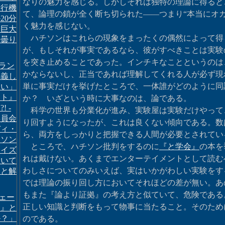
なりの魅力を感じる。しかしそれは独特の理論に得ると
飛行機
て、論理の鎖が全く断ち切られた――つまり“本当にオカ
20分
く魅力を感じない。
・巨大
ハチソンはこれらの現象をまったくの偶然によって得
し曇り
が、もしそれが事実であるなら、彼がすべきことは実験
を突き止めることであった。インチキなことというのは
ラン
かならないし、正当であれば理解してくれる人が必ず現
定義し
単に事実だけを挙げたところで、一体誰がどのように同
さい」
ント』
か？ いざという時に大事なのは、論である。
! -
科学の世界も分業化が進み、実験屋は実験だけやって
委員会
り回すようになったが、これは良くない傾向である。数
ディ・
ら、両方をしっかりと把握できる人間が必要とされてい
ンソン
ところで、ハチソン批判をするのに
『と学会』
の本を
ライズ
れは戴けない。あくまでエンターテイメントとして読む
ついて
わしさについてのみいえば、実はいかがわしい実験をす
けと解
では理論の振り回し方においてそれほどの差が無い。あ
もまた『論より証拠』の考え方と似ていて、危険である
ェー
正しい知識と判断をもって物事に当たること。そのため
ー』と
か？」
のである。