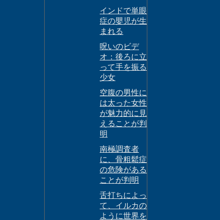
インドで単眼
症の嬰児が生
まれる
呪いのビデ
オ：後ろに立
って手を振る
少女
空腹の男性に
は太った女性
が魅力的に見
えることが判
明
南極調査者
に、骨粗鬆症
の危険がある
ことが判明
舌打ちによっ
て、イルカの
ように世界を