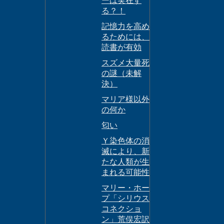
ーは実在す
る？！
記憶力を高め
るためには、
読書が有効
スズメ大量死
の謎（未解
決）
マリア様以外
の何か
匂い
Ｙ染色体の消
滅により、新
たな人類が生
まれる可能性
マリー・ホー
プ「シリウス
コネクショ
ン」荒俣宏訳