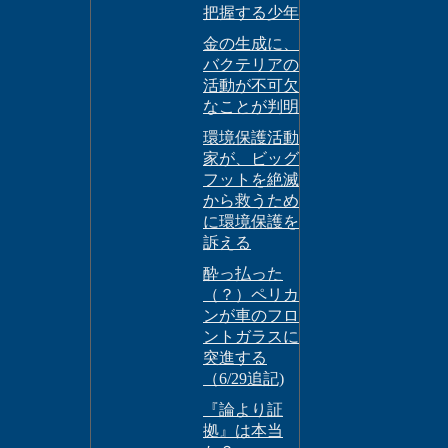
把握する少年
金の生成に、
バクテリアの
活動が不可欠
なことが判明
環境保護活動
家が、ビッグ
フットを絶滅
から救うため
に環境保護を
訴える
酔っ払った
（？）ペリカ
ンが車のフロ
ントガラスに
突進する
（6/29追記)
『論より証
拠』は本当