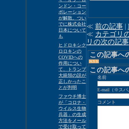
ンドン・コー
ポレーション
が解散。つい
でに株式会社
≪
前の記事
|
日本について
≪
カテゴリ
も
リの次の記事
ヒドロキシク
ロロキンの
この記事へ
COVIDへの
作用につい
この記事へ
て、トランプ
大統領の説が
名前
正しかったこ
とが判明
E-mail（
ファウチ博士
コメント
が「コロナ・
ウイルス生物
兵器」の生成
方法をメール
で受け取って