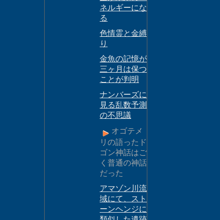
ネルギーにな
る
色情霊と金縛
り
金魚の記憶が
三ヶ月は保つ
ことが判明
ナンバーズに
見る乱数予測
の不思議
オゴテメ
リの語ったド
ゴン神話はご
く普通の神話
だった
アマゾン川流
域にて、スト
ーンヘンジに
類似した遺跡