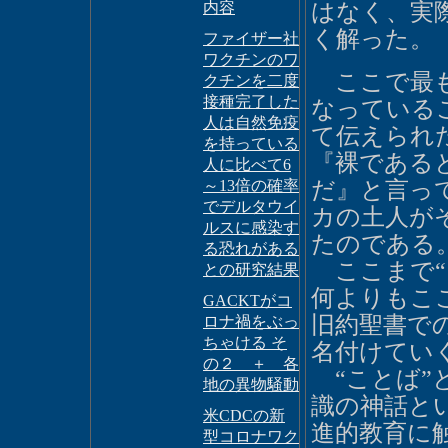
内容
はなく、実際
く解った。
ファイザー社
ワクチンのワ
ここで最も
クチンを二度
接種完了した
なっている
人は自然免疫
て伝えられ
を持っている
『裸である
人に比べて6
～13倍の確率
だ』と言っ
でデルタウイ
カの土人が
ルスに感染す
たのである
る恐れがある
ここまで“
との研究結果
何よりもこ
GACKTがコ
旧約聖書で
ロナ禍をぶっ
ちゃける そ
名付けてい
の２ ＋ 各
“ことば”
地の異物騒動
識の神話と
米CDCの新
進的教育に
型コロナワク