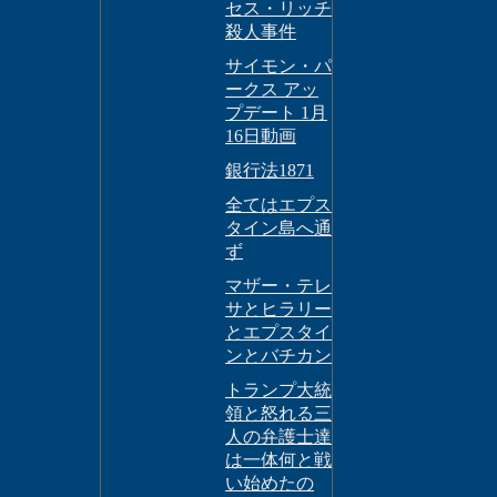
セス・リッチ
殺人事件
サイモン・パ
ークス アッ
プデート 1月
16日動画
銀行法1871
全てはエプス
タイン島へ通
ず
マザー・テレ
サとヒラリー
とエプスタイ
ンとバチカン
トランプ大統
領と怒れる三
人の弁護士達
は一体何と戦
い始めたの