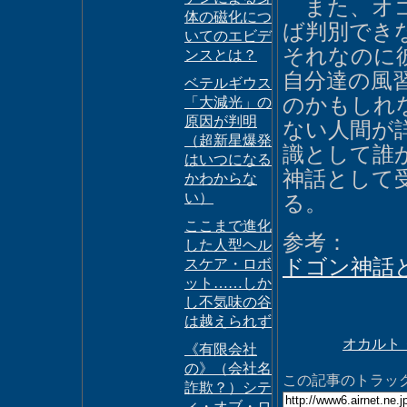
また、オゴ
体の磁化につ
ば判別でき
いてのエビデ
それなのに
ンスとは？
自分達の風
ベテルギウス
のかもしれ
「大減光」の
原因が判明
ない人間が
（超新星爆発
識として誰
はいつになる
神話として
かわからな
い）
る。
ここまで進化
参考：
した人型ヘル
ドゴン神話
スケア・ロボ
ット……しか
し不気味の谷
は越えられず
オカルト
《有限会社
の》（会社名
この記事のトラックバ
詐欺？）シテ
ィ・オブ・ロ