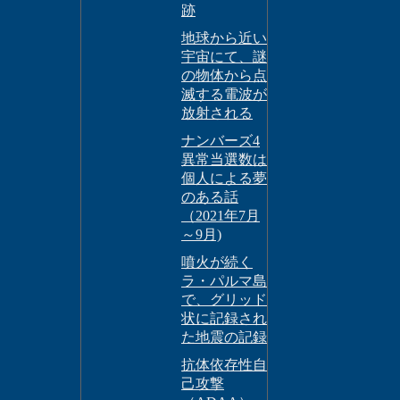
跡
地球から近い
宇宙にて、謎
の物体から点
滅する電波が
放射される
ナンバーズ4
異常当選数は
個人による夢
のある話
（2021年7月
～9月)
噴火が続く
ラ・パルマ島
で、グリッド
状に記録され
た地震の記録
抗体依存性自
己攻撃