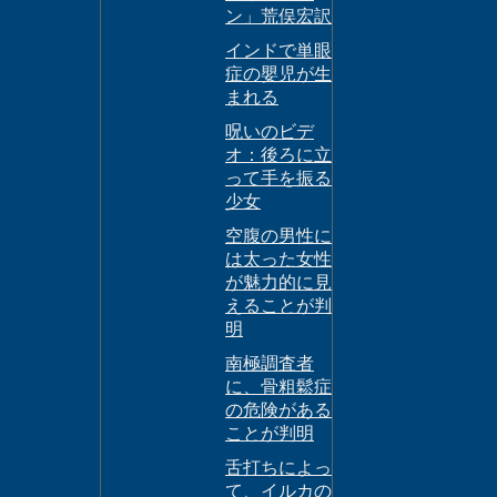
ン」荒俣宏訳
インドで単眼
症の嬰児が生
まれる
呪いのビデ
オ：後ろに立
って手を振る
少女
空腹の男性に
は太った女性
が魅力的に見
えることが判
明
南極調査者
に、骨粗鬆症
の危険がある
ことが判明
舌打ちによっ
て、イルカの