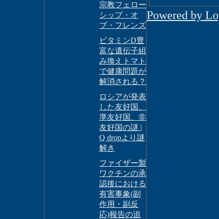
宗教フェロー
Powered by L
シップ・オ
ブ・フレンズ
ビタミンD豊
富な遺伝子組
み換えトマト
で健康問題が
解消される？
ロシアが発表
した友好国、
準友好国、非
友好国の謎 |
Q dropより謎
解き
ファイザー製
ワクチンの承
認後における
有害事象(副
作用・副反
応)報告の追