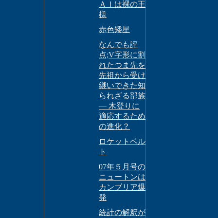
ＡＩは裸の王
様
赤色矮星
なんでも評
点;V字形に割
れたつま先を
先祖から受け
継いできた知
られざる部族
― 木登りに
適応するため
の進化？
ロケットベル
ト
07年５月号の
ニュートンは
カンブリア爆
発
統計の解釈が