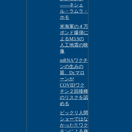
――ネシェ
ル・ラムラ・
ホモ
米海軍の４万
ポンド爆弾に
よるM3.9の
人工地震の映
像
mRNAワクチ
ンの生みの
親、Dr.マロ
ーンが
COVIDワク
チン２回接種
のリスクを認
める
ビックリ人間
ショーではな
かった?! ワク
チンによる身