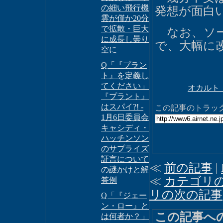
の細い飛行機
発想が面白
雲が僅か20分
で拡散・巨大
なお、ソー
に成長し曇り
で、大幅に
空に
Q「『プラン
ト』を定義し
てください」
オカルト
『プラント』
はスパイ?! -
この記事のトラックバ
1月6日委員会
キャシディ・
ハッチンソン
のサプライズ
証言について
≪
前の記事
|
の謎かけと解
≪
カテゴリ
答例
リの次の記事
Q「『ジェー
ン・ロー』と
この記事へ
は何者か？」