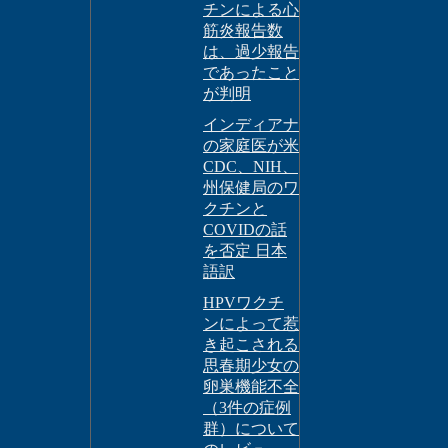
チンによる心
筋炎報告数
は、過少報告
であったこと
が判明
インディアナ
の家庭医が米
CDC、NIH、
州保健局のワ
クチンと
COVIDの話
を否定 日本
語訳
HPVワクチ
ンによって惹
き起こされる
思春期少女の
卵巣機能不全
（3件の症例
群）について