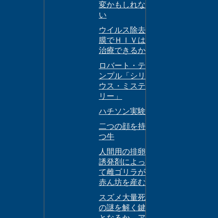
変かもしれな
い
ウイルス除去
膜でＨＩＶは
治療できるか
ロバート・テ
ンプル「シリ
ウス・ミステ
リー」
ハチソン実験
二つの顔を持
つ牛
人間用の排卵
誘発剤によっ
て雌ゴリラが
赤ん坊を産む
スズメ大量死
の謎を解く鍵
となるか―ア