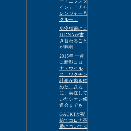
ー・エプスタ
イン」「チャ
レンジャー号
クルー」
免疫獲得によ
りDNAが書
き替わること
が判明
2015年 一斉
に新型コロ
ナ・ウイル
ス、ワクチン
計画が動き始
めた。さら
に、実在して
いたシオン修
道会までも
GACKTが配
信でコロナ茶
番についてぶ