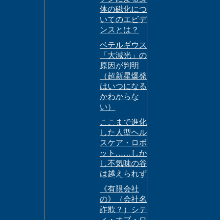
体の磁化につ
いてのエビデ
ンスとは？
ベテルギウス
「大減光」の
原因が判明
（超新星爆発
はいつになる
かわからな
い）
ここまで進化
した人型ヘル
スケア・ロボ
ット……しか
し不気味の谷
は越えられず
《有限会社
の》（会社名
詐欺？）シテ
ィ・オブ・ロ