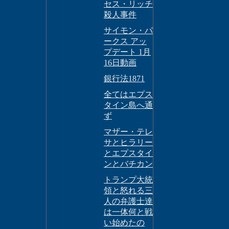
セス・リッチ
殺人事件
サイモン・パ
ークス アッ
プデート 1月
16日動画
銀行法1871
全てはエプス
タイン島へ通
ず
マザー・テレ
サとヒラリー
とエプスタイ
ンとバチカン
トランプ大統
領と怒れる三
人の弁護士達
は一体何と戦
い始めたの