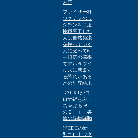
内容
ファイザー社
ワクチンのワ
クチンを二度
接種完了した
人は自然免疫
を持っている
人に比べて6
～13倍の確率
でデルタウイ
ルスに感染す
る恐れがある
との研究結果
GACKTがコ
ロナ禍をぶっ
ちゃける そ
の２ ＋ 各
地の異物騒動
米CDCの新
型コロナワク