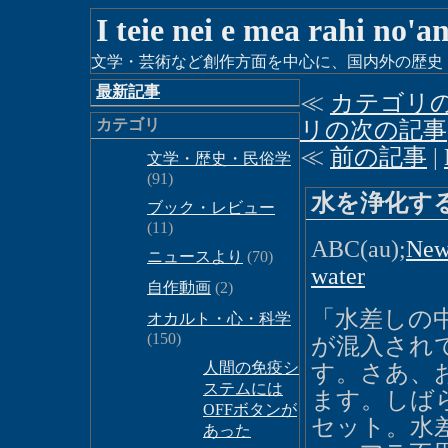
I teie nei e mea rahi no'a
文学・芸術など創作方面を中心に、国内外の歴史・時
最新記事
≪
カテゴリ
カテゴリ
リの次の記事
≪
前の記事
|
文学・歴史・民俗学
(91)
水を浄化す
ブック・レビュー
(11)
ABC(au);
New
ニュースより
(70)
water
自作動画
(2)
「水差しの
オカルト・心・科学
(150)
が混入され
人間の免疫シ
す。さあ、
ステムには
ます。しば
OFFボタンが
セット。水
あった