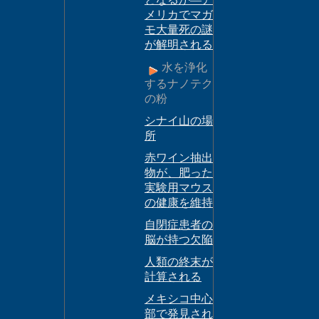
メリカでマガ
モ大量死の謎
が解明される
水を浄化
するナノテク
の粉
シナイ山の場
所
赤ワイン抽出
物が、肥った
実験用マウス
の健康を維持
自閉症患者の
脳が持つ欠陥
人類の終末が
計算される
メキシコ中心
部で発見され