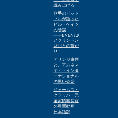
読み上げる
歌手のピット
ブルが語った
ビル・ゲイツ
の陰謀
――EVENT201
とクリントン
財団との繋が
り
アサンジ事件
と、アムネス
ティ・インタ
ーナショナル
の黒い疑惑
ジェームス・
クラッパー元
国家情報長官
の尋問動画
日本語訳