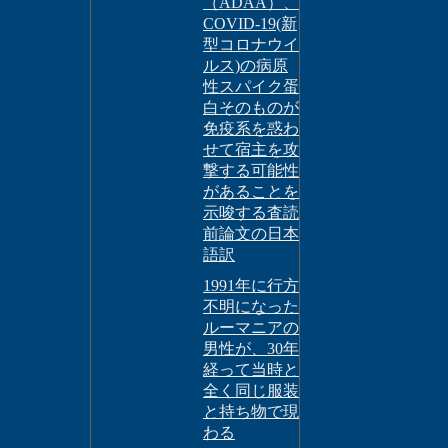
（ADAA）、
COVID-19(新
型コロナウイ
ルス)の病原
性スパイク蛋
白そのものが
免疫系を惑わ
せて宿主を攻
撃する可能性
があることを
示唆する査読
前論文の日本
語訳
1991年に行方
不明になった
ルーマニアの
男性が、30年
経って当時と
全く同じ服装
と持ち物で現
わる