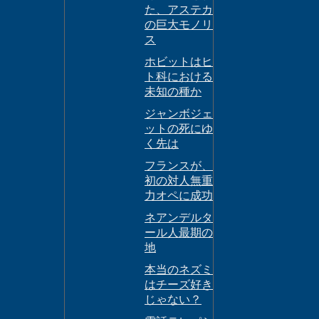
た、アステカ
の巨大モノリ
ス
ホビットはヒ
ト科における
未知の種か
ジャンボジェ
ットの死にゆ
く先は
フランスが、
初の対人無重
力オペに成功
ネアンデルタ
ール人最期の
地
本当のネズミ
はチーズ好き
じゃない？