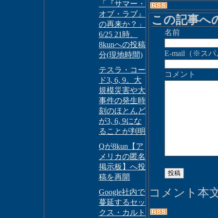
「『サマー・
オブ・ラブ』
この記事へ
の再来か？」
名前
6/25 21時、
8kunへの投稿
E-mail（
分(現地時間)
テスラ・コー
コメント
ド3, 6, 9。大
規模災害や大
事件の発生時
刻のほとんど
が3, 6, 9にな
ることが判明
Qが8kun【ア
メリカの匿名
掲示板】へ投
稿を再開
コメント本
Google社内で
蔓延するセッ
クス・カルト