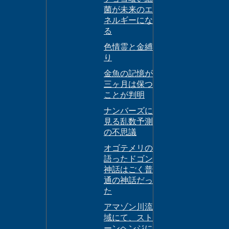
菌が未来のエ
ネルギーにな
る
色情霊と金縛
り
金魚の記憶が
三ヶ月は保つ
ことが判明
ナンバーズに
見る乱数予測
の不思議
オゴテメリの
語ったドゴン
神話はごく普
通の神話だっ
た
アマゾン川流
域にて、スト
ーンヘンジに