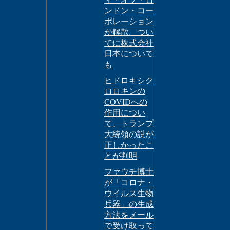
ンドン・コー
ポレーション
が解散。つい
でに株式会社
日本について
も
ヒドロキシク
ロロキンの
COVIDへの
作用につい
て、トランプ
大統領の説が
正しかったこ
とが判明
ファウチ博士
が「コロナ・
ウイルス生物
兵器」の生成
方法をメール
で受け取って