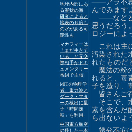
――アラ不
地球内部にあ
んでみます
る泥状の海
研究によると
――などと
地表の６倍も
思うだろう
の水がある可
ロジーによ
能性も
マカフィーは
これは主に
「まだ生きて
汚染された
いる」と元交
れたものだ
際相手がドキ
ュメンタリー
魔法の粉の
番組で主張
れると、毒
MITの物理学
子を造り、
者、重力波と
皆さんご存
ダーク・マタ
そこで、水
ーの検出に量
素を含んだ
子「時間逆
転」を利用
ら出ないよ
中国東方航空
幾分不安は
の残した一本