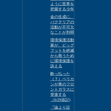
ように世界を
把握する少年
金の生成に、
バクテリアの
活動が不可欠
なことが判明
環境保護活動
家が、ビッグ
フットを絶滅
から救うため
に環境保護を
訴える
酔っ払った
（？）ペリカ
ンが車のフロ
ントガラスに
突進する
（6/29追記)
『論より証