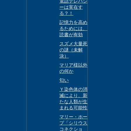
電話テレパシ
ーは実在す
る？！
記憶力を高め
るためには、
読書が有効
スズメ大量死
の謎（未解
決）
マリア様以外
の何か
匂い
Ｙ染色体の消
滅により、新
たな人類が生
まれる可能性
マリー・ホー
プ「シリウス
コネクショ