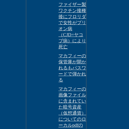
ファイザー製
ワクチン接種
後にフロリダ
で女性がプリ
オン病
（CJD=ヤコ
ブ病）により
死亡
マカフィーの
保管庫が開か
れるもパスワ
ードで弾かれ
る
マカフィーの
画像ファイル
に含まれてい
た暗号資産
（仮想通貨）
についてのロ
ーカルpdfの