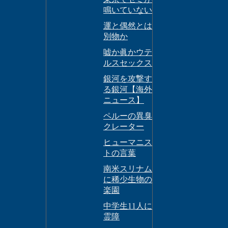
鳴いていない
運と偶然とは
別物か
嘘か眞かウテ
ルスセックス
銀河を攻撃す
る銀河【海外
ニュース】
ペルーの異臭
クレーター
ヒューマニス
トの言葉
南米スリナム
に稀少生物の
楽園
中学生11人に
霊障