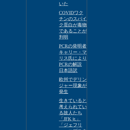
いた
COVIDワク
チンのスパイ
ク蛋白が毒物
であることが
判明
PCRの発明者
キャリー・マ
リス氏により
PCRの解説
日本語訳
欧州でデリン
ジャー現象が
発生
生きていると
考えられてい
る故人たち
「JFK jr.」
「ジェフリ