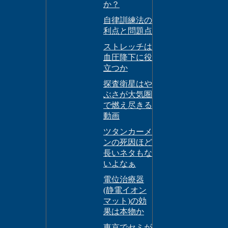
か？
自律訓練法の
利点と問題点
ストレッチは
血圧降下に役
立つか
探査衛星はや
ぶさが大気圏
で燃え尽きる
動画
ツタンカーメ
ンの死因ほど
長いネタもな
いよなぁ
電位治療器
(静電イオン
マット)の効
果は本物か
東京でセミが