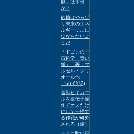
拠』は本当
か？
砂糖はやっぱ
り未来のエネ
ルギー……に
はならないよ
うだ
「ドゴンの宇
宙哲学 青い
狐」 著：マ
ルセル・グリ
オール他
（6/13追記)
害獣ヒキガエ
ルを遺伝子操
作でオスだけ
にして一掃す
る作戦が研究
される（濠）
チョコ喰い細