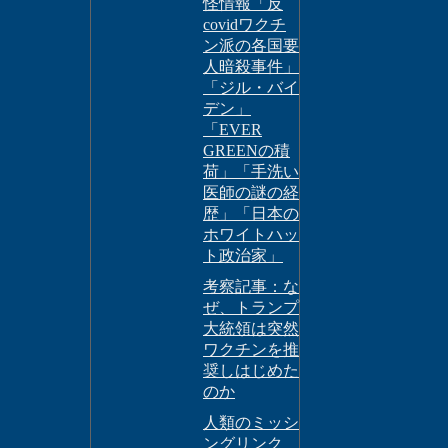
怪情報「反
covidワクチ
ン派の各国要
人暗殺事件」
「ジル・バイ
デン」
「EVER
GREENの積
荷」「手洗い
医師の謎の経
歴」「日本の
ホワイトハッ
ト政治家」
考察記事：な
ぜ、トランプ
大統領は突然
ワクチンを推
奨しはじめた
のか
人類のミッシ
ングリンク