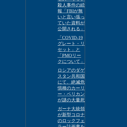
殺人事件の続
報「FBIが無
いと言い張っ
ていた資料が
公開される」
「COVID-19
グレート・リ
セット」と
「PMOリー
クについて」
ロシアのダゲ
スタン共和国
にて、絶滅危
惧種のカーリ
ー・ペリカン
が謎の大量死
ガーナ大統領
が新型コロナ
のロックフェ
ラー計画書を