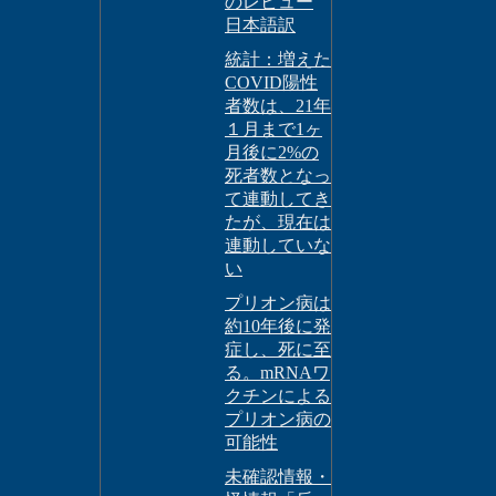
のレビュー
日本語訳
統計：増えた
COVID陽性
者数は、21年
１月まで1ヶ
月後に2%の
死者数となっ
て連動してき
たが、現在は
連動していな
い
プリオン病は
約10年後に発
症し、死に至
る。mRNAワ
クチンによる
プリオン病の
可能性
未確認情報・