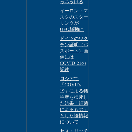
っちゃける
イーロン・マ
スクのスター
リンクが
UFO騒動に
ドイツのワク
チン証明（パ
スポート）画
像には
COVID-21の
記述
ロシアで
「COVID-
19」による犠
牲者を検死し
た結果「細菌
によるもの」
とした怪情報
について
セス・リッチ