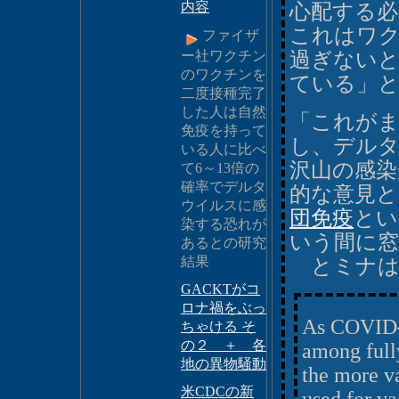
内容
心配する
これはワ
ファイザ
ー社ワクチン
過ぎない
のワクチンを
ている」
二度接種完了
した人は自然
「これが
免疫を持って
し、デル
いる人に比べ
沢山の感染
て6～13倍の
確率でデルタ
的な意見と
ウイルスに感
団免疫
とい
染する恐れが
いう間に
あるとの研究
結果
とミナは
GACKTがコ
ロナ禍をぶっ
As COVID—
ちゃける そ
の２ ＋ 各
among full
地の異物騒動
the more v
米CDCの新