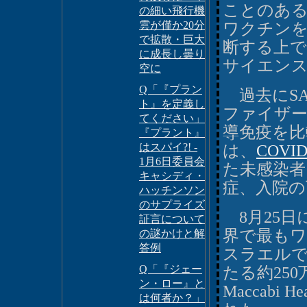
ことのあ
の細い飛行機
雲が僅か20分
ワクチンを
で拡散・巨大
断する上で
に成長し曇り
サイエン
空に
Q「『プラン
過去にSAR
ト』を定義し
ファイザー
てください」
導免疫を比
『プラント』
はスパイ?! -
は、
COV
1月6日委員会
た未感染者
キャシディ・
症、入院の
ハッチンソン
のサプライズ
8月25日
証言について
界で最も
の謎かけと解
答例
スラエルで
Q「『ジェー
たる約25
ン・ロー』と
Maccabi 
は何者か？」