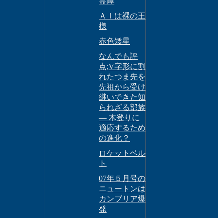
霊障
ＡＩは裸の王
様
赤色矮星
なんでも評
点;V字形に割
れたつま先を
先祖から受け
継いできた知
られざる部族
― 木登りに
適応するため
の進化？
ロケットベル
ト
07年５月号の
ニュートンは
カンブリア爆
発