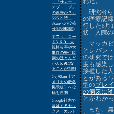
れた。
「『サマー・
オブ・ラブ』
研究者らは
の再来か？」
の医療記録
6/25 21時、
8kunへの投稿
行した6月
分(現地時間)
状、入院の
テスラ・コー
ド3, 6, 9。大
マッカビ
規模災害や大
とシバン・ガ
事件の発生時
の研究では、
刻のほとんど
度も感染し
が3, 6, 9にな
ることが判明
接種した人は
Qが8kun【ア
とがある
メリカの匿名
型の
ブレイ
掲示板】へ投
の病気に罹
稿を再開
とがわか
Google社内で
蔓延するセッ
また、無
クス・カルト