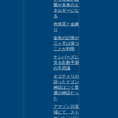
菌が未来のエ
ネルギーにな
る
色情霊と金縛
り
金魚の記憶が
三ヶ月は保つ
ことが判明
ナンバーズに
見る乱数予測
の不思議
オゴテメリの
語ったドゴン
神話はごく普
通の神話だっ
た
アマゾン川流
域にて、スト
ーンヘンジに