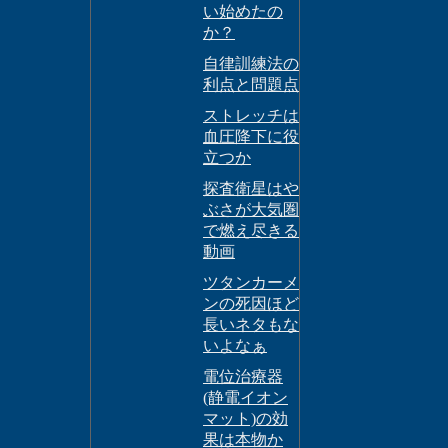
い始めたの
か？
自律訓練法の
利点と問題点
ストレッチは
血圧降下に役
立つか
探査衛星はや
ぶさが大気圏
で燃え尽きる
動画
ツタンカーメ
ンの死因ほど
長いネタもな
いよなぁ
電位治療器
(静電イオン
マット)の効
果は本物か