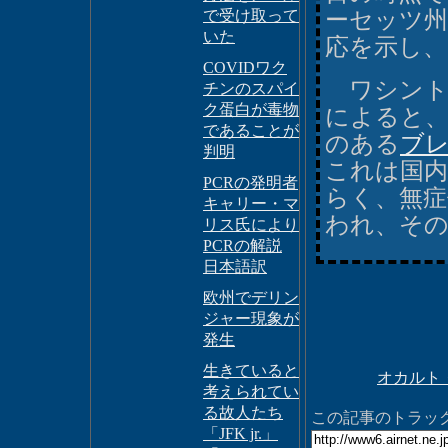
で受け取って
ーセッツ州の
いた
応を示し、
COVIDワク
ワシント
チンのスパイ
ク蛋白が毒物
によると、7
であることが
のある
ブ
判明
これは国内
PCRの発明者
らく、無症
キャリー・マ
われ、そ
リス氏により
PCRの解説
日本語訳
欧州でデリン
ジャー現象が
発生
生きていると
オカルト
考えられてい
る故人たち
この記事のトラックバ
「JFK jr.」