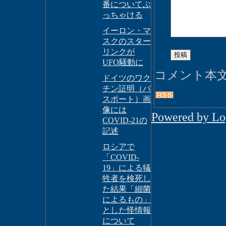
番についてぶ
っちゃける
イーロン・マ
スクのスター
リンクが
UFO騒動に
コメント本
ドイツのワク
チン証明（パ
スポート）画
像には
Powered by L
COVID-21の
記述
ロシアで
「COVID-
19」による犠
牲者を検死し
た結果「細菌
によるもの」
とした怪情報
について