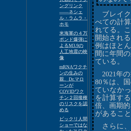
ングリンク
――ネシェ
ブレイク
ル・ラムラ・
べての計算
ホモ
れてる。
米海軍の４万
開始される
ポンド爆弾に
例はほと
よるM3.9の
人工地震の映
間に年間の
像
ている。
mRNAワクチ
2021年
ンの生みの
親、Dr.マロ
80％は、
ーンが
ていなかっ
COVIDワク
を計算する
チン２回接種
のリスクを認
倍、画期的
める
があるこ
ビックリ人間
さらに、
ショーではな