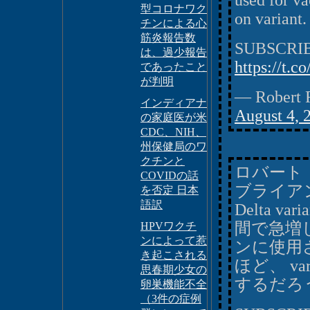
used for va
型コロナワク
on variant.
チンによる心
筋炎報告数
SUBSCRI
は、過少報告
https://t.
であったこと
が判明
— Robert 
インディアナ
August 4, 
の家庭医が米
CDC、NIH、
州保健局のワ
クチンと
ロバート・
COVIDの話
ブライア
を否定 日本
語訳
Delta 
間で急増し
HPVワクチ
ンによって惹
ンに使用
き起こされる
ほど、 v
思春期少女の
するだろ
卵巣機能不全
（3件の症例