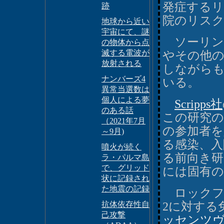
発症するリ
跡
院のリスク
地球から近い
宇宙にて、謎
ソーリン
の物体から点
滅する電波が
やその他
放射される
しながら
ナンバーズ4
いる。
異常当選数は
個人による夢
Scripps社
のある話
この研究の
（2021年7月
の参加者を
～9月)
る感染、入
噴火が続く
る前向き
ラ・パルマ島
で、グリッド
には固有の
状に記録され
た地震の記録
ロックフェ
抗体依存性自
2に対する
己攻撃
ッセンツヴァイグ