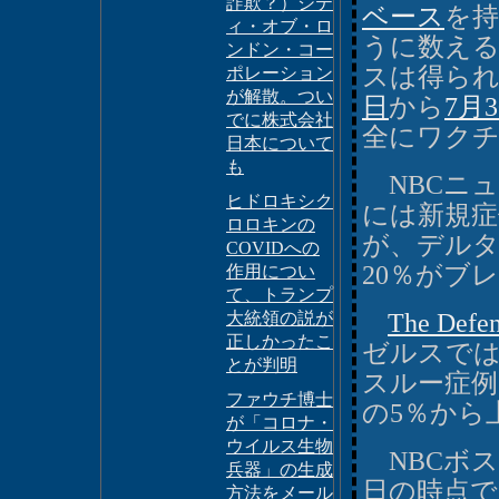
詐欺？）シテ
ベース
を
ィ・オブ・ロ
うに数え
ンドン・コー
スは得ら
ポレーション
が解散。つい
日
から
7月
でに株式会社
全にワク
日本について
も
NBCニュ
ヒドロキシク
には新規症
ロロキンの
が、デルタ
COVIDへの
20％がブ
作用につい
て、トランプ
大統領の説が
The De
正しかったこ
ゼルスでは
とが判明
スルー症例
ファウチ博士
の5％から
が「コロナ・
ウイルス生物
NBCボス
兵器」の生成
日の時点
方法をメール