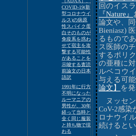
（ADAA）、
回のイス
COVID-19(新
『Nature』
型コロナウイ
ルス)の病原
論文や、同僚
性スパイク蛋
Bienia
白そのものが
るもので
免疫系を惑わ
せて宿主を攻
ス医師のチー
撃する可能性
するポリクロ
があることを
の亜種に対
示唆する査読
ルベコウ
前論文の日本
語訳
与える可
論文】
を発
1991年に行方
不明になった
ルーマニアの
ヌッセンツ
男性が、30年
CoV-2
経って当時と
ロナウイ
全く同じ服装
続けると
と持ち物で現
わる