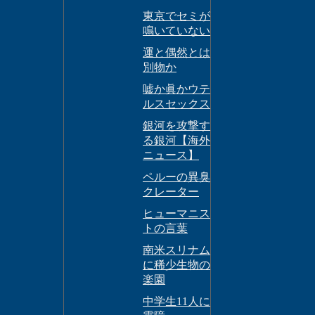
東京でセミが
鳴いていない
運と偶然とは
別物か
嘘か眞かウテ
ルスセックス
銀河を攻撃す
る銀河【海外
ニュース】
ペルーの異臭
クレーター
ヒューマニス
トの言葉
南米スリナム
に稀少生物の
楽園
中学生11人に