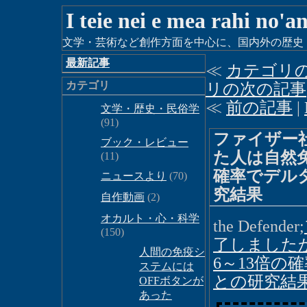
I teie nei e mea rahi no'a
文学・芸術など創作方面を中心に、国内外の歴史・時
最新記事
≪
カテゴリ
カテゴリ
リの次の記事
≪
前の記事
|
文学・歴史・民俗学
(91)
ファイザー
ブック・レビュー
た人は自然
(11)
確率でデル
ニュースより
(70)
究結果
自作動画
(2)
オカルト・心・科学
the Defender;
(150)
了しました
人間の免疫シ
6～13倍
ステムには
との研究結
OFFボタンが
あった