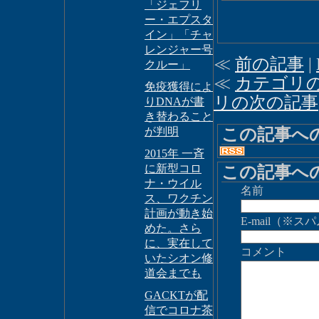
「ジェフリ
ー・エプスタ
イン」「チャ
レンジャー号
≪
前の記事
|
クルー」
≪
カテゴリ
免疫獲得によ
リの次の記事
りDNAが書
き替わること
この記事へ
が判明
2015年 一斉
に新型コロ
この記事へ
ナ・ウイル
名前
ス、ワクチン
計画が動き始
E-mail（
めた。さら
に、実在して
コメント
いたシオン修
道会までも
GACKTが配
信でコロナ茶