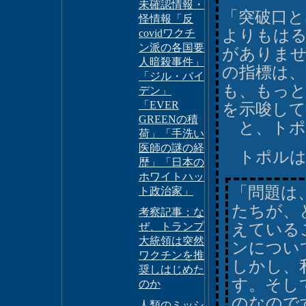
未確認情報・
「突破口と
怪情報「反
よりもはる
covidワクチ
ン派の各国要
がありま
人暗殺事件」
の指標は
「ジル・バイ
も、もっ
デン」
「EVER
を示唆し
GREENの積
と、トポ
荷」「手洗い
医師の謎の経
トポルは
歴」「日本の
ホワイトハッ
「問題は
ト政治家」
たちが、
考察記事：な
ぜ、トランプ
えている
大統領は突然
ンについ
ワクチンを推
しかし、
奨しはじめた
す。そし
のか
のなので
人類のミッシ