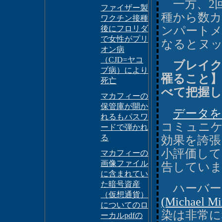
一方、2回
ファイザー製
種から数カ
ワクチン接種
後にフロリダ
ンパート
で女性がプリ
なるとヌ
オン病
（CJD=ヤコ
ブレイク
ブ病）により
罹ること】
死亡
べて把握
マカフィーの
保管庫が開か
データを
れるもパスワ
コミュニ
ードで弾かれ
る
効果を誇張
小評価して
マカフィーの
画像ファイル
告してい
に含まれてい
た暗号資産
ハーバー
（仮想通貨）
(Michael M
についてのロ
染は非常
ーカルpdfの