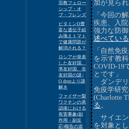
加が見ら
宗教フェロー
シップ・オ
「今回の解
ブ・フレンズ
疾患、入院
ビタミンD豊
強力な防
富な遺伝子組
み換えトマト
述べてい
で健康問題が
解消される？
「自然免
ロシアが発表
を示す教科
した友好国、
COVID
準友好国、非
とです」
友好国の謎 |
ダンデリ
Q dropより謎
解き
免疫学研究
ファイザー製
(Charlotte 
ワクチンの承
る
。
認後における
有害事象(副
サイエンス
作用・副反
を対象とし
応)報告の追