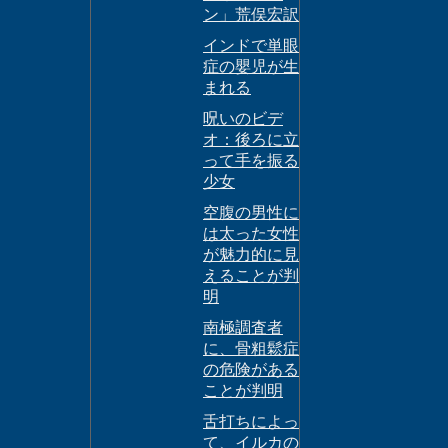
ン」荒俣宏訳
インドで単眼
症の嬰児が生
まれる
呪いのビデ
オ：後ろに立
って手を振る
少女
空腹の男性に
は太った女性
が魅力的に見
えることが判
明
南極調査者
に、骨粗鬆症
の危険がある
ことが判明
舌打ちによっ
て、イルカの