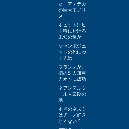
た、アステカ
の巨大モノリ
ス
ホビットはヒ
ト科における
未知の種か
ジャンボジェ
ットの死にゆ
く先は
フランスが、
初の対人無重
力オペに成功
ネアンデルタ
ール人最期の
地
本当のネズミ
はチーズ好き
じゃない？