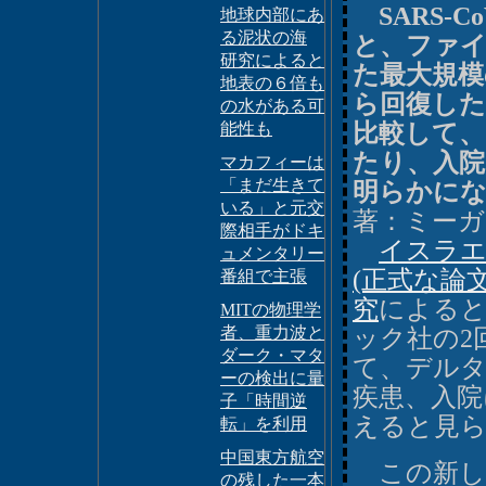
SARS-
地球内部にあ
る泥状の海
と、ファ
研究によると
た最大規模
地表の６倍も
ら回復した
の水がある可
能性も
比較して、
たり、入院
マカフィーは
「まだ生きて
明らかに
いる」と元交
著：ミー
際相手がドキ
イスラエ
ュメンタリー
(正式な論
番組で主張
究
によると
MITの物理学
者、重力波と
ック社の2
ダーク・マタ
て、デルタ株
ーの検出に量
疾患、入院
子「時間逆
えると見
転」を利用
中国東方航空
この新しい
の残した一本