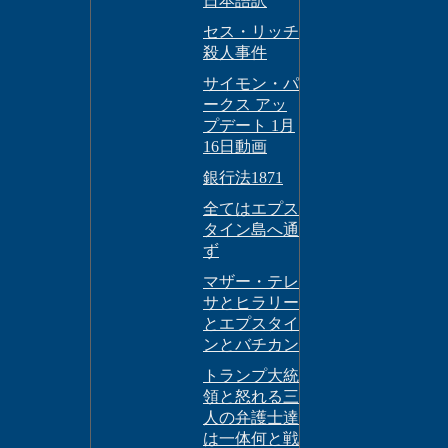
日本語訳
セス・リッチ
殺人事件
サイモン・パ
ークス アッ
プデート 1月
16日動画
銀行法1871
全てはエプス
タイン島へ通
ず
マザー・テレ
サとヒラリー
とエプスタイ
ンとバチカン
トランプ大統
領と怒れる三
人の弁護士達
は一体何と戦