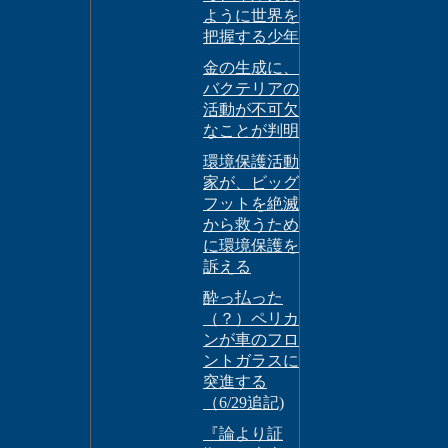
ように世界を
把握する少年
金の生成に、
バクテリアの
活動が不可欠
なことが判明
環境保護活動
家が、ビッグ
フットを絶滅
から救うため
に環境保護を
訴える
酔っ払った
（？）ペリカ
ンが車のフロ
ントガラスに
突進する
（6/29追記)
『論より証