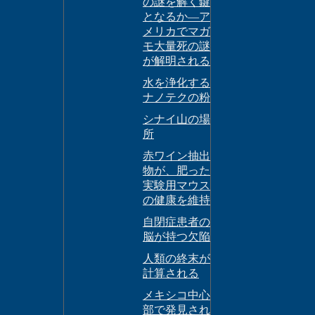
の謎を解く鍵
となるか―ア
メリカでマガ
モ大量死の謎
が解明される
水を浄化する
ナノテクの粉
シナイ山の場
所
赤ワイン抽出
物が、肥った
実験用マウス
の健康を維持
自閉症患者の
脳が持つ欠陥
人類の終末が
計算される
メキシコ中心
部で発見され