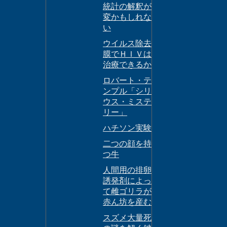
統計の解釈が
変かもしれな
い
ウイルス除去
膜でＨＩＶは
治療できるか
ロバート・テ
ンプル「シリ
ウス・ミステ
リー」
ハチソン実験
二つの顔を持
つ牛
人間用の排卵
誘発剤によっ
て雌ゴリラが
赤ん坊を産む
スズメ大量死