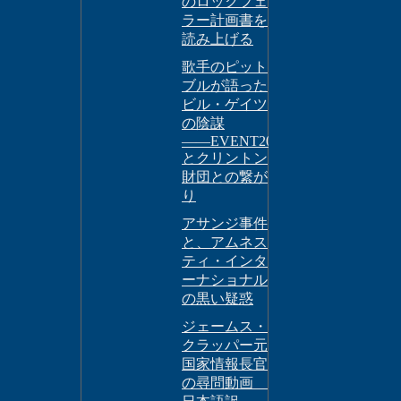
のロックフェ
ラー計画書を
読み上げる
歌手のピット
ブルが語った
ビル・ゲイツ
の陰謀
――EVENT201
とクリントン
財団との繋が
り
アサンジ事件
と、アムネス
ティ・インタ
ーナショナル
の黒い疑惑
ジェームス・
クラッパー元
国家情報長官
の尋問動画