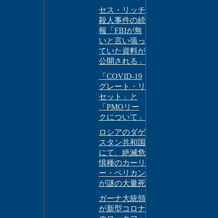
セス・リッチ
殺人事件の続
報「FBIが無
いと言い張っ
ていた資料が
公開される」
「COVID-19
グレート・リ
セット」と
「PMOリー
クについて」
ロシアのダゲ
スタン共和国
にて、絶滅危
惧種のカーリ
ー・ペリカン
が謎の大量死
ガーナ大統領
が新型コロナ