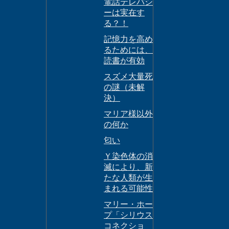
電話テレパシ
ーは実在す
る？！
記憶力を高め
るためには、
読書が有効
スズメ大量死
の謎（未解
決）
マリア様以外
の何か
匂い
Ｙ染色体の消
滅により、新
たな人類が生
まれる可能性
マリー・ホー
プ「シリウス
コネクショ