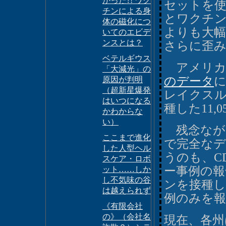
かった?! ワク
セットを使
チンによる身
とワクチン
体の磁化につ
よりも大
いてのエビデ
ンスとは？
さらに歪
ベテルギウス
アメリカ疾
「大減光」の
のデータ
に
原因が判明
（超新星爆発
レイクス
はいつになる
種した11
かわからな
い）
残念なが
ここまで進化
で完全な
した人型ヘル
うのも、C
スケア・ロボ
ー事例の報
ット……しか
し不気味の谷
ンを接種し
は越えられず
例のみを
《有限会社
の》（会社名
現在、各州