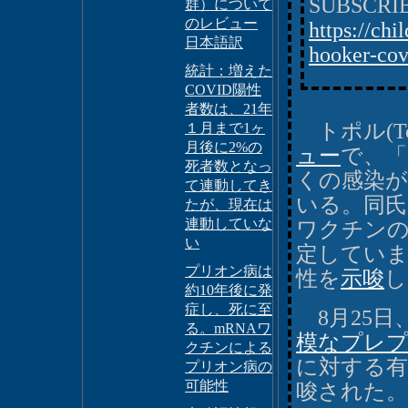
SUBSCRIB
群）について
のレビュー
https://chi
日本語訳
hooker-covi
統計：増えた
COVID陽性
者数は、21年
トポル(To
１月まで1ヶ
月後に2%の
ュー
で、「
死者数となっ
くの感染
て連動してき
いる。同氏
たが、現在は
連動していな
ワクチンの
い
定していま
プリオン病は
性を
示唆
し
約10年後に発
症し、死に至
8月25日
る。mRNAワ
模なプレプ
クチンによる
に対する有
プリオン病の
可能性
唆された。