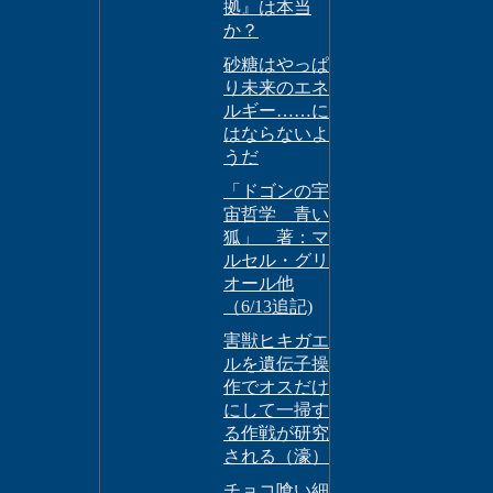
拠』は本当
か？
砂糖はやっぱ
り未来のエネ
ルギー……に
はならないよ
うだ
「ドゴンの宇
宙哲学 青い
狐」 著：マ
ルセル・グリ
オール他
（6/13追記)
害獣ヒキガエ
ルを遺伝子操
作でオスだけ
にして一掃す
る作戦が研究
される（濠）
チョコ喰い細