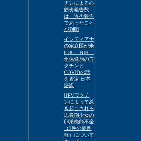
チンによる心
筋炎報告数
は、過少報告
であったこと
が判明
インディアナ
の家庭医が米
CDC、NIH、
州保健局のワ
クチンと
COVIDの話
を否定 日本
語訳
HPVワクチ
ンによって惹
き起こされる
思春期少女の
卵巣機能不全
（3件の症例
群）について