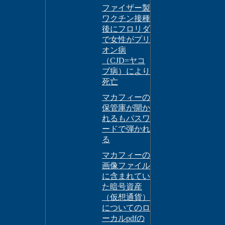
ファイザー製
ワクチン接種
後にフロリダ
で女性がプリ
オン病
（CJD=ヤコ
ブ病）により
死亡
マカフィーの
保管庫が開か
れるもパスワ
ードで弾かれ
る
マカフィーの
画像ファイル
に含まれてい
た暗号資産
（仮想通貨）
についてのロ
ーカルpdfの