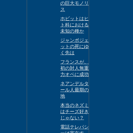
の巨大モノリ
ス
ホビットはヒ
ト科における
未知の種か
ジャンボジェ
ットの死にゆ
く先は
フランスが、
初の対人無重
力オペに成功
ネアンデルタ
ール人最期の
地
本当のネズミ
はチーズ好き
じゃない？
電話テレパシ