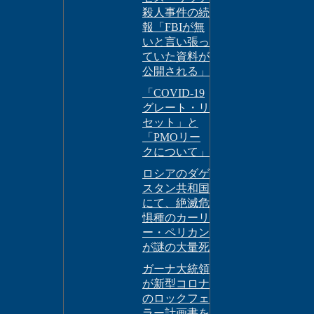
殺人事件の続
報「FBIが無
いと言い張っ
ていた資料が
公開される」
「COVID-19
グレート・リ
セット」と
「PMOリー
クについて」
ロシアのダゲ
スタン共和国
にて、絶滅危
惧種のカーリ
ー・ペリカン
が謎の大量死
ガーナ大統領
が新型コロナ
のロックフェ
ラー計画書を