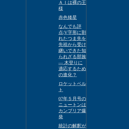
ＡＩは裸の王
様
赤色矮星
なんでも評
点;V字形に割
れたつま先を
先祖から受け
継いできた知
られざる部族
― 木登りに
適応するため
の進化？
ロケットベル
ト
07年５月号の
ニュートンは
カンブリア爆
発
統計の解釈が