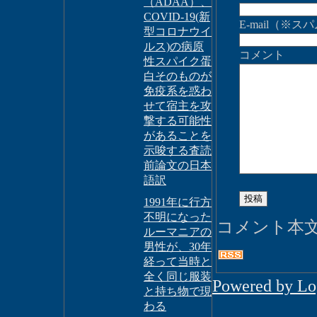
（ADAA）、
COVID-19(新
E-mail（
型コロナウイ
ルス)の病原
コメント
性スパイク蛋
白そのものが
免疫系を惑わ
せて宿主を攻
撃する可能性
があることを
示唆する査読
前論文の日本
語訳
1991年に行方
不明になった
コメント本
ルーマニアの
男性が、30年
経って当時と
全く同じ服装
Powered by L
と持ち物で現
わる