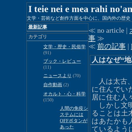
I teie nei e mea rahi no'a
文学・芸術など創作方面を中心に、国内外の歴史・時
最新記事
≪ no article |
カテゴリ
事
≫
≪
前の記事
|
文学・歴史・民俗学
(91)
人はなぜ“
ブック・レビュー
(11)
ニュースより
(70)
人は太古、
自作動画
(2)
に住んでい
オカルト・心・科学
居に住む人
(150)
しかし文明
人間の免疫シ
ることは土
ステムには
はあたかも
OFFボタンが
あった
ているよう