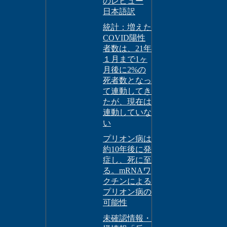
のレビュー
日本語訳
統計：増えた
COVID陽性
者数は、21年
１月まで1ヶ
月後に2%の
死者数となっ
て連動してき
たが、現在は
連動していな
い
プリオン病は
約10年後に発
症し、死に至
る。mRNAワ
クチンによる
プリオン病の
可能性
未確認情報・