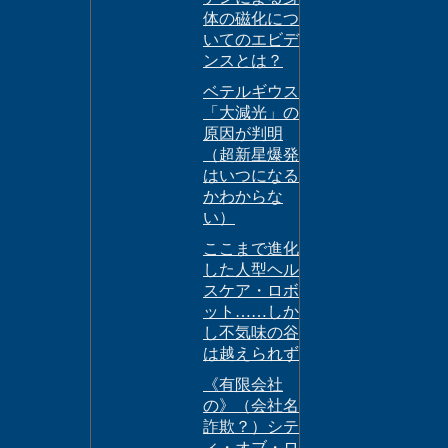
体の磁化につ
いてのエビデ
ンスとは？
ベテルギウス
「大減光」の
原因が判明
（超新星爆発
はいつになる
かわからな
い）
ここまで進化
した人型ヘル
スケア・ロボ
ット……しか
し不気味の谷
は越えられず
《有限会社
の》（会社名
詐欺？）シテ
ィ・オブ・ロ