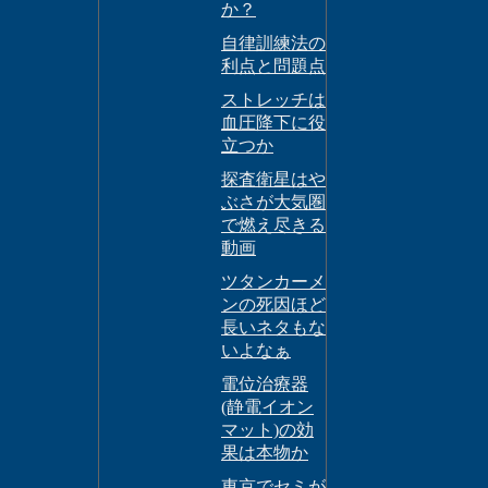
か？
自律訓練法の
利点と問題点
ストレッチは
血圧降下に役
立つか
探査衛星はや
ぶさが大気圏
で燃え尽きる
動画
ツタンカーメ
ンの死因ほど
長いネタもな
いよなぁ
電位治療器
(静電イオン
マット)の効
果は本物か
東京でセミが