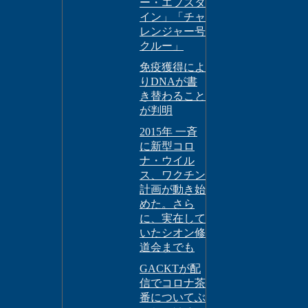
ー・エプスタ
イン」「チャ
レンジャー号
クルー」
免疫獲得によ
りDNAが書
き替わること
が判明
2015年 一斉
に新型コロ
ナ・ウイル
ス、ワクチン
計画が動き始
めた。さら
に、実在して
いたシオン修
道会までも
GACKTが配
信でコロナ茶
番についてぶ