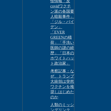
怪情報「反
covidワクチ
ン派の各国要
人暗殺事件」
「ジル・バイ
デン」
「EVER
GREENの積
荷」「手洗い
医師の謎の経
歴」「日本の
ホワイトハッ
ト政治家」
考察記事：な
ぜ、トランプ
大統領は突然
ワクチンを推
奨しはじめた
のか
人類のミッシ
ングリンク