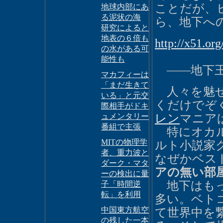
ことだが、
地球内部にあ
る泥状の海
ら、地下へ
研究によると
地表の６倍も
http://x51.or
の水がある可
能性も
――地下王
マカフィーは
「まだ生きて
人々を魅せ
いる」と元交
くだけでぞ
際相手がドキ
ュメンタリー
レン
マニア
番組で主張
特にオカル
MITの物理学
ルト小説家
者、重力波と
なぜかベス
ダーク・マタ
アの無い部
ーの検出に量
地下はもっ
子「時間逆
転」を利用
多い。ベト
中国東方航空
て世界中を
の残した一本