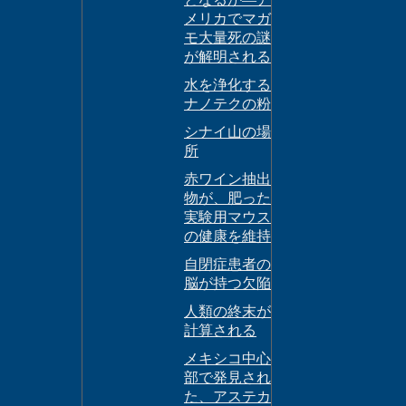
メリカでマガ
モ大量死の謎
が解明される
水を浄化する
ナノテクの粉
シナイ山の場
所
赤ワイン抽出
物が、肥った
実験用マウス
の健康を維持
自閉症患者の
脳が持つ欠陥
人類の終末が
計算される
メキシコ中心
部で発見され
た、アステカ