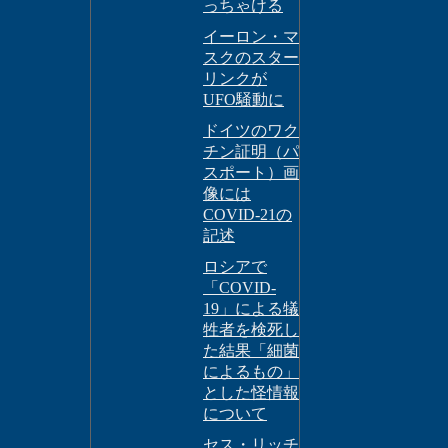
っちゃける
イーロン・マ
スクのスター
リンクが
UFO騒動に
ドイツのワク
チン証明（パ
スポート）画
像には
COVID-21の
記述
ロシアで
「COVID-
19」による犠
牲者を検死し
た結果「細菌
によるもの」
とした怪情報
について
セス・リッチ