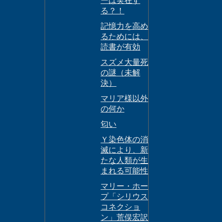
ーは実在す
る？！
記憶力を高め
るためには、
読書が有効
スズメ大量死
の謎（未解
決）
マリア様以外
の何か
匂い
Ｙ染色体の消
滅により、新
たな人類が生
まれる可能性
マリー・ホー
プ「シリウス
コネクショ
ン」荒俣宏訳