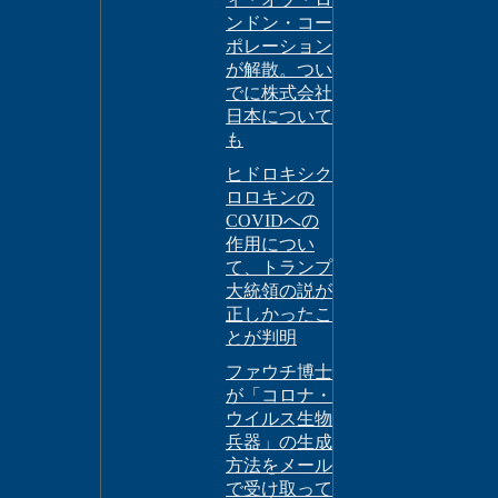
ンドン・コー
ポレーション
が解散。つい
でに株式会社
日本について
も
ヒドロキシク
ロロキンの
COVIDへの
作用につい
て、トランプ
大統領の説が
正しかったこ
とが判明
ファウチ博士
が「コロナ・
ウイルス生物
兵器」の生成
方法をメール
で受け取って