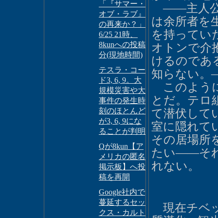
「『サマー・
――主人公
オブ・ラブ』
は余所者を
の再来か？」
を持ってい
6/25 21時、
8kunへの投稿
オトンで介
分(現地時間)
けるのであ
テスラ・コー
知らない。
ド3, 6, 9。大
このように
規模災害や大
とだ。テロ
事件の発生時
刻のほとんど
て潜伏して
が3, 6, 9にな
室に隠れて
ることが判明
その居場所
Qが8kun【ア
たい――そ
メリカの匿名
れない。
掲示板】へ投
稿を再開
Google社内で
蔓延するセッ
現在チベッ
クス・カルト