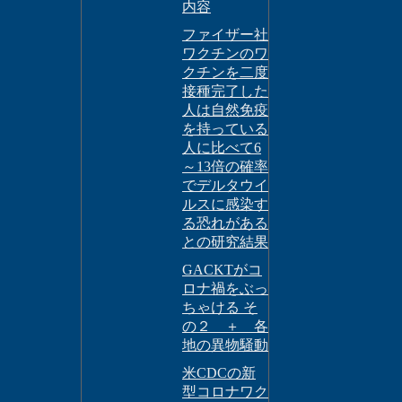
内容
ファイザー社
ワクチンのワ
クチンを二度
接種完了した
人は自然免疫
を持っている
人に比べて6
～13倍の確率
でデルタウイ
ルスに感染す
る恐れがある
との研究結果
GACKTがコ
ロナ禍をぶっ
ちゃける そ
の２ ＋ 各
地の異物騒動
米CDCの新
型コロナワク