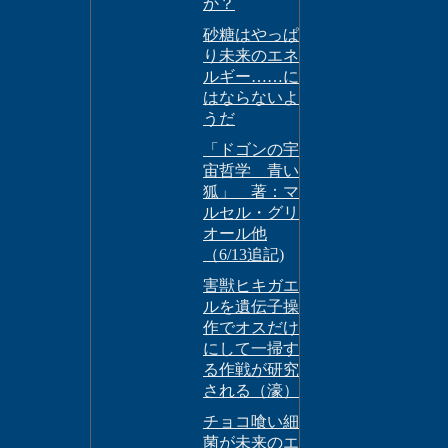
か？
砂糖はやっぱ
り未来のエネ
ルギー……に
はならないよ
うだ
「ドゴンの宇
宙哲学 青い
狐」 著：マ
ルセル・グリ
オール他
（6/13追記)
害獣ヒキガエ
ルを遺伝子操
作でオスだけ
にして一掃す
る作戦が研究
される（濠）
チョコ喰い細
菌が未来のエ