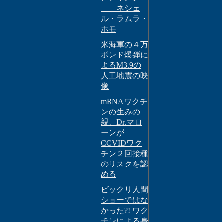
――ネシェ
ル・ラムラ・
ホモ
米海軍の４万
ポンド爆弾に
よるM3.9の
人工地震の映
像
mRNAワクチ
ンの生みの
親、Dr.マロ
ーンが
COVIDワク
チン２回接種
のリスクを認
める
ビックリ人間
ショーではな
かった?! ワク
チンによる身