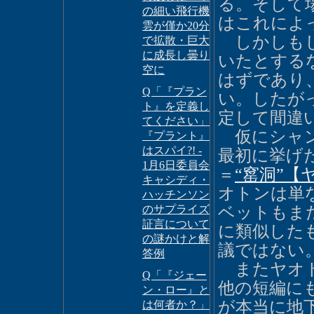
る。そして
の細い飛行機
はこれによ
雲が僅か20分
しかしもし
で拡散・巨大
に成長し曇り
いたとする
空に
はずであり
Q「『プラン
い。したが
ト』を定義し
定して間違
てください」
仮にシャン
『プラント』
はスパイ?! -
最初に挙げ
1月6日委員会
＝
“窰洞”【
キャシディ・
オトンは単
ハッチンソン
のサプライズ
ベットもま
証言について
に類似した
の謎かけと解
議ではない
答例
またヤオ
Q「『ジェー
他の短編に
ン・ロー』と
が本当に地
は何者か？」