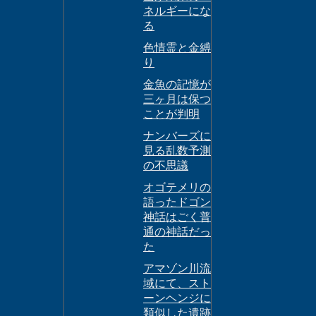
ネルギーにな
る
色情霊と金縛
り
金魚の記憶が
三ヶ月は保つ
ことが判明
ナンバーズに
見る乱数予測
の不思議
オゴテメリの
語ったドゴン
神話はごく普
通の神話だっ
た
アマゾン川流
域にて、スト
ーンヘンジに
類似した遺跡