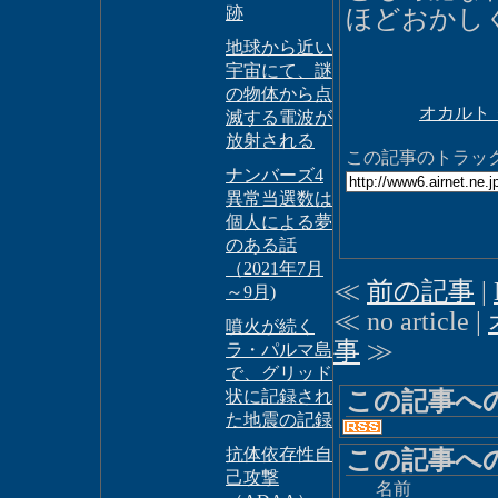
跡
ほどおかし
地球から近い
宇宙にて、謎
の物体から点
オカルト
滅する電波が
放射される
この記事のトラックバ
ナンバーズ4
異常当選数は
個人による夢
のある話
（2021年7月
≪
前の記事
|
～9月)
≪ no article |
噴火が続く
事
≫
ラ・パルマ島
で、グリッド
この記事へ
状に記録され
た地震の記録
抗体依存性自
この記事へ
己攻撃
名前