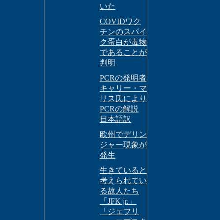
いた
COVIDワク
チンのスパイ
ク蛋白が毒物
であることが
判明
PCRの発明者
キャリー・マ
リス氏により
PCRの解説
日本語訳
欧州でデリン
ジャー現象が
発生
生きていると
考えられてい
る故人たち
「JFK jr.」
「ジェフリ