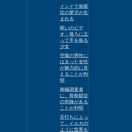
インドで単眼
症の嬰児が生
まれる
呪いのビデ
オ：後ろに立
って手を振る
少女
空腹の男性に
は太った女性
が魅力的に見
えることが判
明
南極調査者
に、骨粗鬆症
の危険がある
ことが判明
舌打ちによっ
て、イルカの
ように世界を