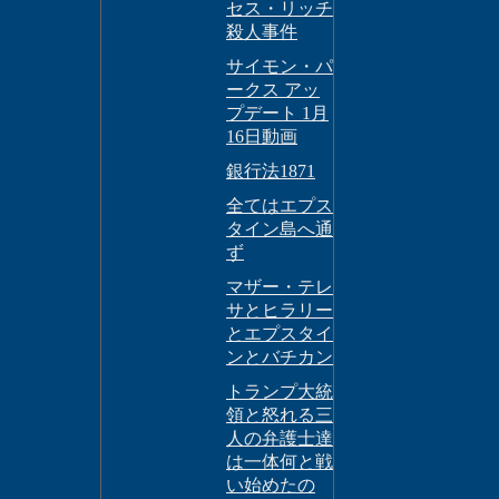
セス・リッチ
殺人事件
サイモン・パ
ークス アッ
プデート 1月
16日動画
銀行法1871
全てはエプス
タイン島へ通
ず
マザー・テレ
サとヒラリー
とエプスタイ
ンとバチカン
トランプ大統
領と怒れる三
人の弁護士達
は一体何と戦
い始めたの