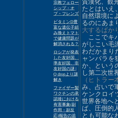
質漢化、観
宗教フェロー
たとはいえ
シップ・オ
ブ・フレンズ
自然環境に
ビタミンD豊
るのにあま
富な遺伝子組
大するばか
み換えトマト
ここでキバ
で健康問題が
がしこい毛
解消される？
わだかまり
ロシアが発表
ャンバラを
した友好国、
準友好国、非
か、という
友好国の謎 |
し第二次世
Q dropより謎
（ヒトラー
解き
み、占いで
ファイザー製
ケンクロイ
ワクチンの承
認後における
世界各地へ
有害事象(副
ば、圧倒的
作用・副反
とも可能な
応)報告の追