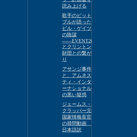
読み上げる
歌手のピット
ブルが語った
ビル・ゲイツ
の陰謀
――EVENT201
とクリントン
財団との繋が
り
アサンジ事件
と、アムネス
ティ・インタ
ーナショナル
の黒い疑惑
ジェームス・
クラッパー元
国家情報長官
の尋問動画
日本語訳