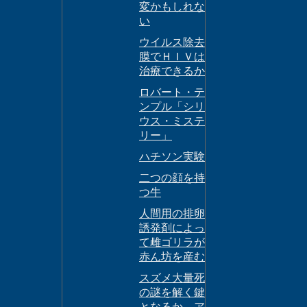
変かもしれな
い
ウイルス除去
膜でＨＩＶは
治療できるか
ロバート・テ
ンプル「シリ
ウス・ミステ
リー」
ハチソン実験
二つの顔を持
つ牛
人間用の排卵
誘発剤によっ
て雌ゴリラが
赤ん坊を産む
スズメ大量死
の謎を解く鍵
となるか―ア