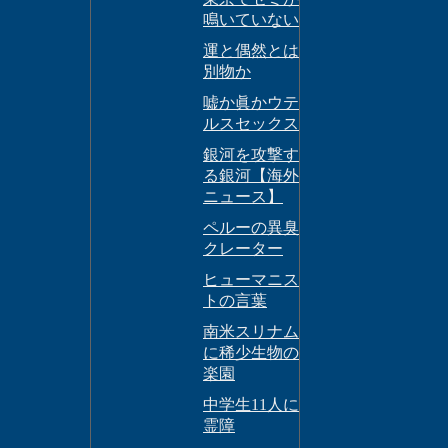
鳴いていない
運と偶然とは
別物か
嘘か眞かウテ
ルスセックス
銀河を攻撃す
る銀河【海外
ニュース】
ペルーの異臭
クレーター
ヒューマニス
トの言葉
南米スリナム
に稀少生物の
楽園
中学生11人に
霊障