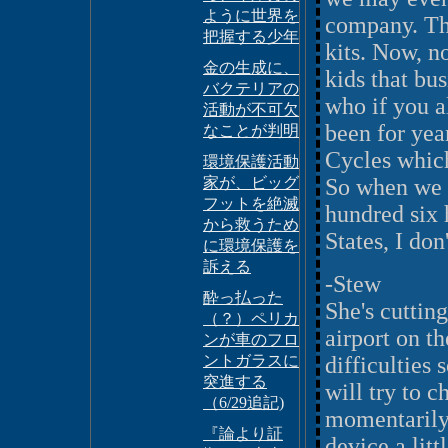
ように世界を
company. Th
把握する少年
kits. Now, n
金の生成に、
kids that bu
バクテリアの
who if you a
活動が不可欠
been for ye
なことが判明
Cycles which 
環境保護活動
家が、ビッグ
So when we l
フットを絶滅
hundred six 
から救うため
States, I don
に環境保護を
訴える
-Stew
酔っ払った
She's cutting
（？）ペリカ
airport on t
ンが車のフロ
ントガラスに
difficulties
突進する
will try to 
（6/29追記)
momentarily. 
『論より証
device a littl