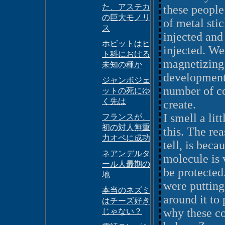
た、アステカ
these people
の巨大モノリ
of metal sti
ス
injected and
ホビットはヒ
injected. We
ト科における
magnetizing 
未知の種か
development 
ジャンボジェ
number of co
ットの死にゆ
く先は
create.
I smell a lit
フランスが、
初の対人無重
this. The rea
力オペに成功
tell, is bec
ネアンデルタ
molecule is v
ール人最期の
be protected
地
were putting 
本当のネズミ
around it to 
はチーズ好き
why these co
じゃない？