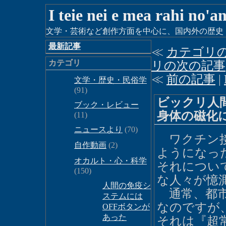
I teie nei e mea rahi no'a
文学・芸術など創作方面を中心に、国内外の歴史・時
最新記事
≪
カテゴリ
カテゴリ
リの次の記事
≪
前の記事
|
文学・歴史・民俗学
(91)
ビックリ人
ブック・レビュー
身体の磁化
(11)
ニュースより
(70)
ワクチン接
自作動画
(2)
ようになっ
オカルト・心・科学
それについ
(150)
な人々が憶
人間の免疫シ
通常、都市
ステムには
なのですが
OFFボタンが
あった
それは『超