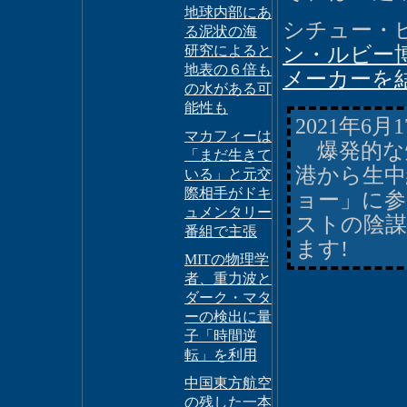
地球内部にあ
シチュー・
る泥状の海
研究によると
ン・ルビー
地表の６倍も
メーカーを
の水がある可
能性も
2021年6月
マカフィーは
爆発的な爆
「まだ生きて
港から生中
いる」と元交
際相手がドキ
ョー」に参
ュメンタリー
ストの陰
番組で主張
ます!
MITの物理学
者、重力波と
ダーク・マタ
ーの検出に量
子「時間逆
転」を利用
中国東方航空
の残した一本