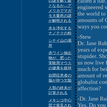
called a lia
の謎を解く鍵
となるか―ア
engineered v
メリカでマガ
the world to 
モ大量死の謎
amounts of G
が解明される
ways you co
水を浄化する
ナノテクの粉
-Stew
シナイ山の場
Dr. Jane Rub
所
years of exp
赤ワイン抽出
stupider. Sh
物が、肥った
us now live 
実験用マウス
の健康を維持
much for bei
amount of re
自閉症患者の
脳が持つ欠陥
globalist co
affection?
人類の終末が
計算される
-Dr. Jane R
メキシコ中心
Yes. Do you 
部で発見され