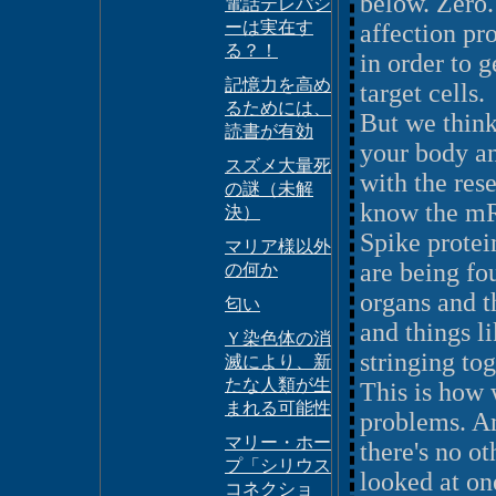
below. Zero.
電話テレパシ
ーは実在す
affection proc
る？！
in order to 
記憶力を高め
target cells.
るためには、
But we think 
読書が有効
your body an
スズメ大量死
with the res
の謎（未解
know the mR
決）
Spike protei
マリア様以外
are being fo
の何か
organs and t
匂い
and things li
Ｙ染色体の消
stringing tog
滅により、新
たな人類が生
This is how 
まれる可能性
problems. An
マリー・ホー
there's no o
プ「シリウス
looked at on
コネクショ