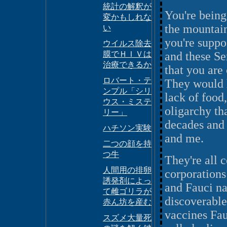
統計の解釈が
You're being
変かもしれな
the mountain
い
you're suppo
ウイルス除去
膜でＨＩＶは
and these Se
治療できるか
that you are 
ロバート・テ
They would h
ンプル「シリ
lack of food,
ウス・ミステ
oligarchy tha
リー」
decades and
ハチソン実験
and me.
二つの顔を持
つ牛
They're all c
人間用の排卵
corporations
誘発剤によっ
and Fauci na
て雌ゴリラが
discoverable
赤ん坊を産む
vaccines Fa
スズメ大量死