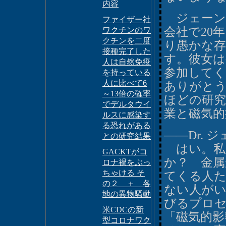
内容
ジェーン
ファイザー社
会社で20
ワクチンのワ
クチンを二度
り愚かな
接種完了した
す。彼女は
人は自然免疫
参加して
を持っている
人に比べて6
ありがと
～13倍の確率
ほどの研
でデルタウイ
業と磁気
ルスに感染す
る恐れがある
――Dr. 
との研究結果
はい。私
GACKTがコ
か？ 金属
ロナ禍をぶっ
ちゃける そ
てくる人
の２ ＋ 各
ない人がい
地の異物騒動
びるプロ
米CDCの新
「磁気的影
型コロナワク