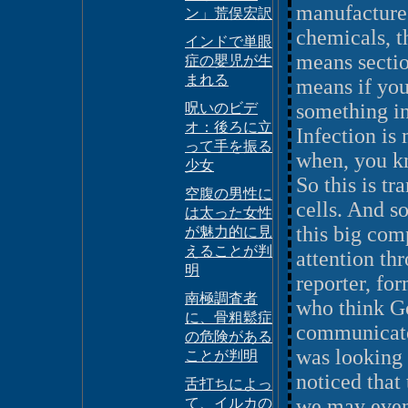
manufactures
ン」荒俣宏訳
chemicals, t
インドで単眼
means sectio
症の嬰児が生
まれる
means if you
something int
呪いのビデ
オ：後ろに立
Infection is
って手を振る
when, you kn
少女
So this is tr
空腹の男性に
cells. And s
は太った女性
this big com
が魅力的に見
えることが判
attention th
明
reporter, for
南極調査者
who think G
に、骨粗鬆症
communicate
の危険がある
was looking 
ことが判明
noticed that
舌打ちによっ
we may even 
て、イルカの