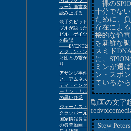
のロックフェ
裸のSPI
ラー計画書を
十分でな
読み上げる
ために、負
歌手のピット
存在による
ブルが語った
接的な静
ビル・ゲイツ
の陰謀
を新鮮な調
――EVENT201
スミドDN
とクリントン
に、SPI
財団との繋が
り
ミンが選
アサンジ事件
ン・スポン
と、アムネス
ているか
ティ・インタ
ーナショナル
の黒い疑惑
動画の文字起こし(
ジェームス・
redvoicemedia
クラッパー元
国家情報長官
-Stew Peters
の尋問動画