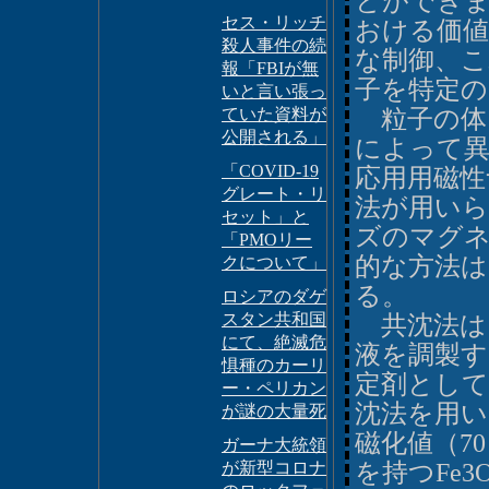
とができま
セス・リッチ
おける価値
殺人事件の続
な制御、こ
報「FBIが無
子を特定
いと言い張っ
ていた資料が
粒子の体
公開される」
によって異
「COVID-19
応用用磁性
グレート・リ
法が用い
セット」と
ズのマグ
「PMOリー
的な方法は
クについて」
る。
ロシアのダゲ
スタン共和国
共沈法は
にて、絶滅危
液を調製す
惧種のカーリ
定剤とし
ー・ペリカン
沈法を用い
が謎の大量死
磁化値（70 
ガーナ大統領
が新型コロナ
を持つFe3