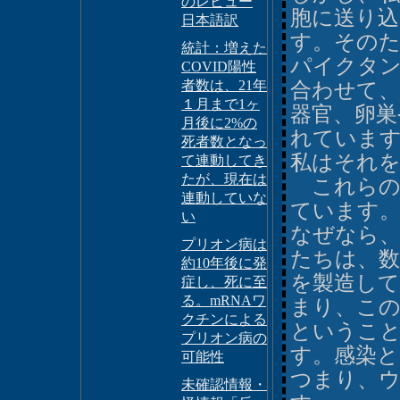
のレビュー
胞に送り
日本語訳
す。そのた
統計：増えた
パイクタ
COVID陽性
者数は、21年
合わせて、
１月まで1ヶ
器官、卵巣
月後に2%の
れていま
死者数となっ
私はそれ
て連動してき
たが、現在は
これらの
連動していな
ています
い
なぜなら
プリオン病は
たちは、数
約10年後に発
を製造して
症し、死に至
る。mRNAワ
まり、この
クチンによる
というこ
プリオン病の
す。感染と
可能性
つまり、
未確認情報・