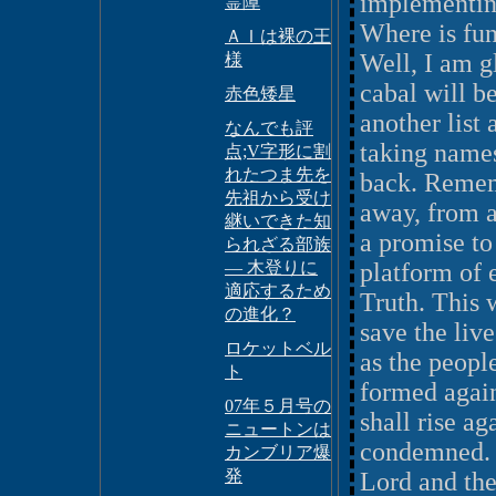
implementing
霊障
Where is fun
ＡＩは裸の王
Well, I am g
様
cabal will b
赤色矮星
another list
なんでも評
taking names
点;V字形に割
れたつま先を
back. Remem
先祖から受け
away, from a
継いできた知
a promise to
られざる部族
― 木登りに
platform of 
適応するため
Truth. This 
の進化？
save the live
ロケットベル
as the peopl
ト
formed again
07年５月号の
shall rise a
ニュートンは
condemned. T
カンブリア爆
発
Lord and the