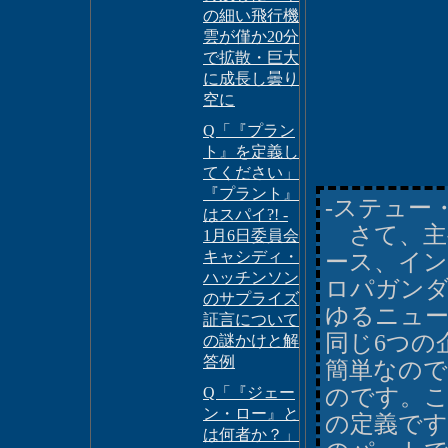
の細い飛行機
雲が僅か20分
で拡散・巨大
に成長し曇り
空に
Q「『プラン
ト』を定義し
てください」
『プラント』
-ステュー
はスパイ?! -
さて、主
1月6日委員会
キャシディ・
ース、イ
ハッチンソン
ロパガン
のサプライズ
ゆるニュ
証言について
同じ6つの
の謎かけと解
答例
簡単なので
Q「『ジェー
のです。
ン・ロー』と
の定義で
は何者か？」