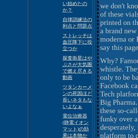
い始めたの
we don't kno
か？
of these via
自律訓練法の
printed on t
利点と問題点
a brand new
ストレッチは
moderna or P
血圧降下に役
say this page
立つか
探査衛星はや
Why? Famous 
ぶさが大気圏
whistle. They
で燃え尽きる
only to be 
動画
Facebook can
ツタンカーメ
Tech platfor
ンの死因ほど
長いネタもな
Big Pharma. T
いよなぁ
these so-call
電位治療器
funky over a
(静電イオン
desperately, 
マット)の効
platform to 
果は本物か