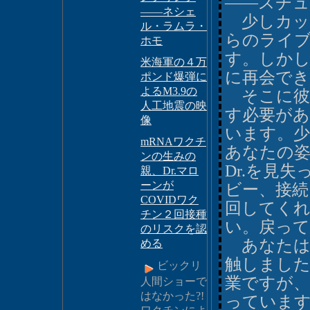
――スチュ
――ネシェ
少しカッ
ル・ラムラ・
らのライブ
ホモ
す。しか
米海軍の４万
に再会で
ポンド爆弾に
よるM3.9の
そこに彼
人工地震の映
す必要が
像
います。
mRNAワクチ
あなたの姿
ンの生みの
Dr.を見
親、Dr.マロ
ーンが
ビー、接
COVIDワク
回してく
チン２回接種
い。戻っ
のリスクを認
あなたは
める
触しました
ビックリ
業ですが
人間ショーで
はなかった?!
っていま