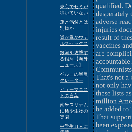
qualified. D
東京でセミが
desperately 
鳴いていない
adverse reac
運と偶然とは
別物か
injuries doc
result of the
嘘か眞かウテ
ルスセックス
vaccines and
are complici
銀河を攻撃す
る銀河【海外
accountable.
ニュース】
Communists. 
ペルーの異臭
That's not a
クレーター
not only hav
ヒューマニス
these lists 
トの言葉
million Amer
南米スリナム
be added to 
に稀少生物の
That suppor
楽園
been exposed
中学生11人に