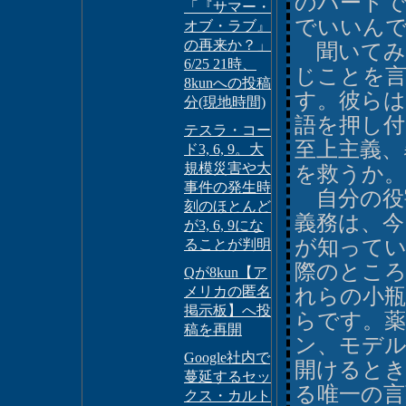
のパート
「『サマー・
でいいん
オブ・ラブ』
の再来か？」
聞いてみ
6/25 21時、
じことを
8kunへの投稿
す。彼らは
分(現地時間)
語を押し付
テスラ・コー
至上主義、
ド3, 6, 9。大
規模災害や大
を救うか。
事件の発生時
自分の役
刻のほとんど
義務は、今
が3, 6, 9にな
が知ってい
ることが判明
際のとこ
Qが8kun【ア
メリカの匿名
れらの小瓶
掲示板】へ投
らです。
稿を再開
ン、モデ
Google社内で
開けると
蔓延するセッ
る唯一の言
クス・カルト