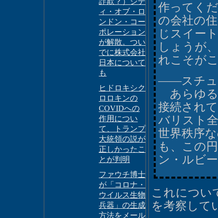
詐欺？）シテ
作ってくだ
ィ・オブ・ロ
の会社の住
ンドン・コー
じスイー
ポレーション
が解散。つい
しょうが
でに株式会社
れこそが
日本について
も
――スチュ
ヒドロキシク
あらゆる
ロロキンの
接続され
COVIDへの
バリスト
作用につい
て、トランプ
世界秩序
大統領の説が
も、この円
正しかったこ
ン・ルビ
とが判明
ファウチ博士
が「コロナ・
これについ
ウイルス生物
を考察して
兵器」の生成
方法をメール