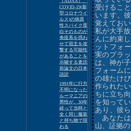
（ADAA）、
受けるこ
COVID-19(新
型コロナウイ
います。彼
ルス)の病原
覚えておい
性スパイク蛋
私が大手放
白そのものが
免疫系を惑わ
んに約束
せて宿主を攻
ットフォ
撃する可能性
実のプラ
があることを
は、神が
示唆する査読
前論文の日本
フォーム
語訳
の雄たけ
1991年に行方
作られた
不明になった
ちに立ち
ルーマニアの
を知って
男性が、30年
経って当時と
あり、彼
全く同じ服装
あなたは
と持ち物で現
山、証拠
わる