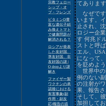
宗教フェロー
てありま
シップ・オ
ブ・フレンズ
なぜです
います。イ
ビタミンD豊
富な遺伝子組
止され、沈
み換えトマト
ロジー企業
で健康問題が
す 何兆ド
解消される？
ストと呼
ロシアが発表
エル、US
した友好国、
準友好国、非
になって
友好国の謎 |
を貶めよ
Q dropより謎
世界中の
解き
例のない
ファイザー製
の注射が
ワクチンの承
認後における
果、報告さ
有害事象(副
そして、彼
作用・副反
加担して
応)報告の追