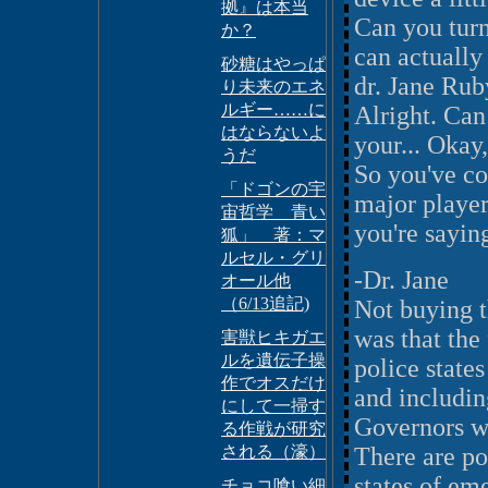
拠』は本当
Can you turn 
か？
can actually 
砂糖はやっぱ
dr. Jane Rub
り未来のエネ
ルギー……に
Alright. Can
はならないよ
your... Okay
うだ
So you've co
「ドゴンの宇
major player
宙哲学 青い
you're sayin
狐」 著：マ
ルセル・グリ
-Dr. Jane
オール他
（6/13追記)
Not buying t
was that the 
害獣ヒキガエ
ルを遺伝子操
police state
作でオスだけ
and includin
にして一掃す
Governors we
る作戦が研究
される（濠）
There are po
states of em
チョコ喰い細