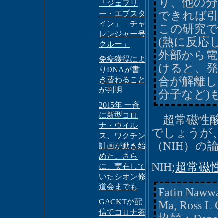
り、他の
「ジェフリ
ー・エプスタ
できれば
イン」「チャ
この研究で
レンジャー号
(熱に反応
クルー」
外部から電磁
免疫獲得によ
けると、発
りDNAが書
合が解離し
き替わること
が判明
分子など)
2015年 一斉
に新型コロ
超常磁性酸
ナ・ウイル
でしょうが
ス、ワクチン
（NIH）
計画が動き始
めた。さら
NIH;
超常磁
に、実在して
いたシオン修
道会までも
Fatin Nawwa
GACKTが配
Ma, Ross L 
信でコロナ茶