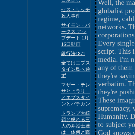
日本語訳
Well, the ma
globalist pr
セス・リッチ
殺人事件
regime, cabl
サイモン・パ
networks. Th
ークス アッ
corporations,
プデート 1月
Every single
16日動画
script. This 
銀行法1871
media. I'm n
全てはエプス
any of them a
タイン島へ通
they're sayin
ず
verbatim. Th
マザー・テレ
they're push
サとヒラリー
とエプスタイ
These imagin
ンとバチカン
supremacy, v
トランプ大統
Humanity. Do
領と怒れる三
to subject y
人の弁護士達
God knows wh
は一体何と戦