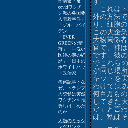
す。
怪情報「反
covidワクチ
これは
ン派の各国要
外の方法で
人暗殺事件」
り、細胞
「ジル・バイ
この大企業
デン」
「EVER
大物関係者
GREENの積
官で、神
荷」「手洗い
です。彼
医師の謎の経
歴」「日本の
でこれら
ホワイトハッ
が同じ場所
ト政治家」
キットを実
考察記事：な
わけではあ
ぜ、トランプ
何百万も
大統領は突然
ワクチンを推
してきた大
奨しはじめた
だ」と言わ
のか
は、私は
人類のミッシ
ングリンク