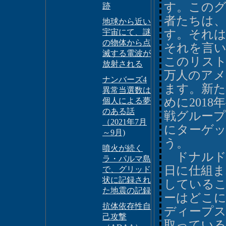
す。このグ
跡
者たちは
地球から近い
宇宙にて、謎
す。それ
の物体から点
それを言
滅する電波が
このリスト
放射される
万人のアメ
ナンバーズ4
ます。新た
異常当選数は
めに201
個人による夢
のある話
戦グループ
（2021年7月
にターゲ
～9月)
う。
噴火が続く
ドナルド・
ラ・パルマ島
日に仕組ま
で、グリッド
状に記録され
している
た地震の記録
ーはどこ
抗体依存性自
ディープ
己攻撃
取ってい