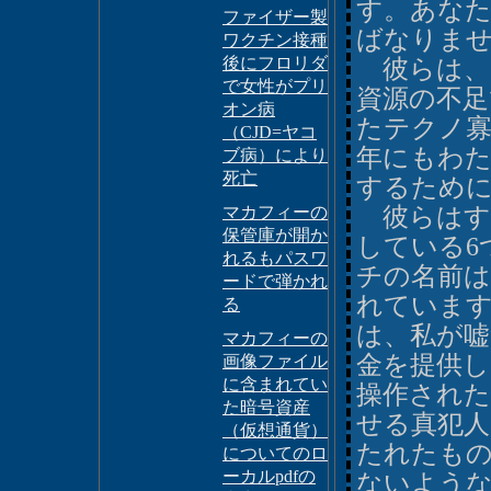
す。あな
ファイザー製
ばなりま
ワクチン接種
後にフロリダ
彼らは、
で女性がプリ
資源の不足
オン病
たテクノ
（CJD=ヤコ
年にもわた
ブ病）により
死亡
するため
マカフィーの
彼らはす
保管庫が開か
している6
れるもパスワ
チの名前は
ードで弾かれ
れていま
る
は、私が嘘
マカフィーの
金を提供し
画像ファイル
に含まれてい
操作された
た暗号資産
せる真犯人
（仮想通貨）
たれたも
についてのロ
ーカルpdfの
ないよう