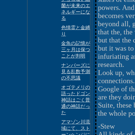
菌が未来のエ
powers. And s
ネルギーにな
becomes very
る
beyond all, 
色情霊と金縛
that the, th
り
but that the 
金魚の記憶が
but it was to 
三ヶ月は保つ
infuriating 
ことが判明
research.
ナンバーズに
Look up, wha
見る乱数予測
の不思議
connections.
オゴテメリの
Google of t
語ったドゴン
are they doi
神話はごく普
Suite, these
通の神話だっ
the whole poi
た
アマゾン川流
-Stew
域にて、スト
All kinds of 
ーンヘンジに