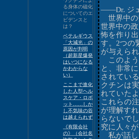
ワクチンによ
る身体の磁化
――Dr. 
についてのエ
世界中の
ビデンスと
世界中の政
は？
怖を作り出
ベテルギウス
す。2つの
「大減光」の
原因が判明
が与えら
（超新星爆発
このよう
はいつになる
と、非常
かわからな
い）
されてい
クチンは
ここまで進化
した人型ヘル
れていた
スケア・ロボ
これらの
ット……しか
が理解す
し不気味の谷
は越えられず
らないで
究に人々
《有限会社
の》（会社名
私が話し