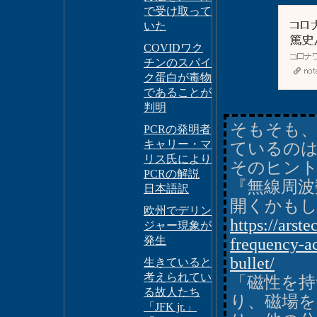
で受け取って
いた
COVIDワク
チンのスパイ
ク蛋白が毒物
であることが
判明
そもそも
PCRの発明者
キャリー・マ
ているの
リス氏により
そのヒント
PCRの解説
『無線周波
日本語訳
開くかも
欧州でデリン
https://arst
ジャー現象が
発生
frequency-a
bullet/
生きていると
考えられてい
「磁性を持
る故人たち
り、磁場
「JFK jr.」