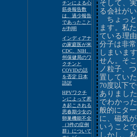
そして、実
チンによる心
筋炎報告数
る会社が
は、過少報告
ちょっと
であったこと
ます。私
が判明
ている理由
インディアナ
分子は非常
の家庭医が米
CDC、NIH、
しまいま
州保健局のワ
せん。そこ
クチンと
ノ粒子、つ
COVIDの話
置してい
を否定 日本
語訳
70度以下
ありました
HPVワクチ
ンによって惹
でわかった
き起こされる
般的にタ
思春期少女の
に、磁気
卵巣機能不全
（3件の症例
いうこと
群）について
しかし、私