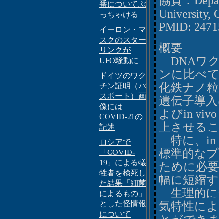
協賛：Departm
番についてぶ
University, 
っちゃける
PMID: 2471
イーロン・マ
スクのスター
概要
リンクが
DNAワ
UFO騒動に
ンに比べて
ドイツのワク
化鉄ナノ粒
チン証明（パ
スポート）画
遺伝子導入は
像には
よびin v
COVID-21の
上させる
記述
特に、in
ロシアで
標準的なプ
「COVID-
19」による犠
ために必要
牲者を検死し
幅に短縮
た結果「細菌
生理的に安
によるもの」
とした怪情報
気特性によ
について