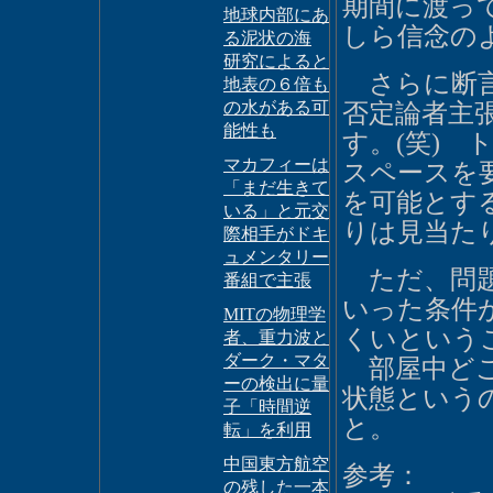
期間に渡っ
地球内部にあ
しら信念の
る泥状の海
研究によると
さらに断言
地表の６倍も
の水がある可
否定論者主
能性も
す。(笑)
マカフィーは
スペースを
「まだ生きて
を可能とす
いる」と元交
りは見当た
際相手がドキ
ュメンタリー
ただ、問題
番組で主張
いった条件
MITの物理学
くいという
者、重力波と
ダーク・マタ
部屋中どこ
ーの検出に量
状態という
子「時間逆
と。
転」を利用
中国東方航空
参考：
の残した一本