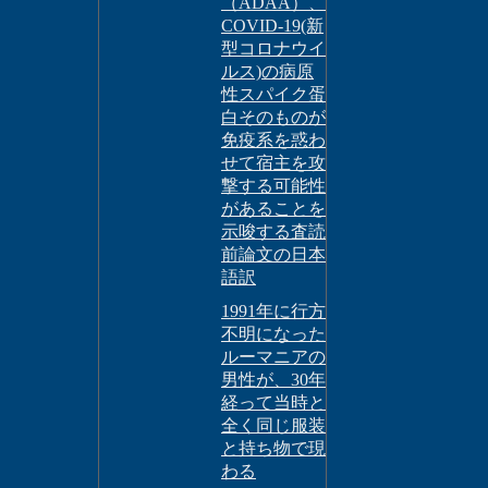
（ADAA）、
COVID-19(新
型コロナウイ
ルス)の病原
性スパイク蛋
白そのものが
免疫系を惑わ
せて宿主を攻
撃する可能性
があることを
示唆する査読
前論文の日本
語訳
1991年に行方
不明になった
ルーマニアの
男性が、30年
経って当時と
全く同じ服装
と持ち物で現
わる