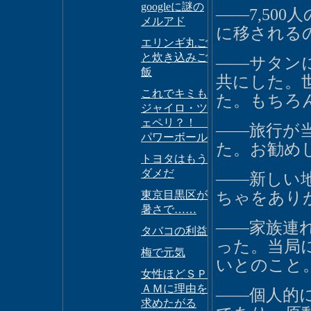
googleに謎の
――7,50
メルアド
に移される
エリンギ丸ご
と炊き込みご
――サタン
飯
共にした。
これでキミも
た。もちろ
ジャイロ・ツ
ェペリ？！
――旅行が
パワーボール
た。お勧め
トヨタはもう
ダメだ
――新しい
東京目黒区が
ちゃをありが
暑さで……
――家族連
タバコの利益
った。当局
梅で元気
いとのこと
女性ほどＳＰ
ＡＭに理由を
――個人的
求めたがる