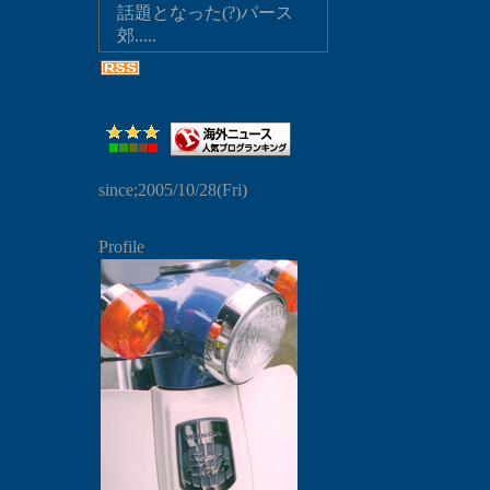
話題となった(?)パース
郊.....
since;2005/10/28(Fri)
Profile