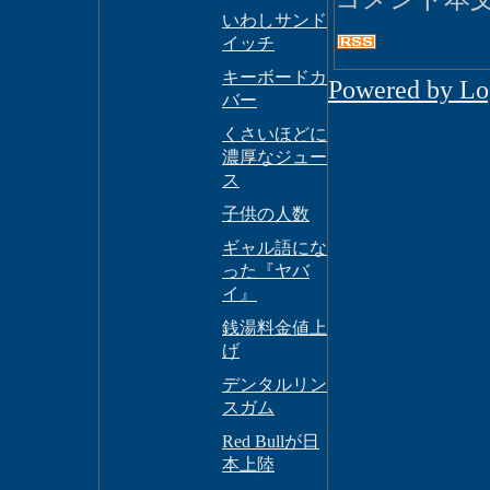
いわしサンド
イッチ
キーボードカ
Powered by L
バー
くさいほどに
濃厚なジュー
ス
子供の人数
ギャル語にな
った『ヤバ
イ』
銭湯料金値上
げ
デンタルリン
スガム
Red Bullが日
本上陸