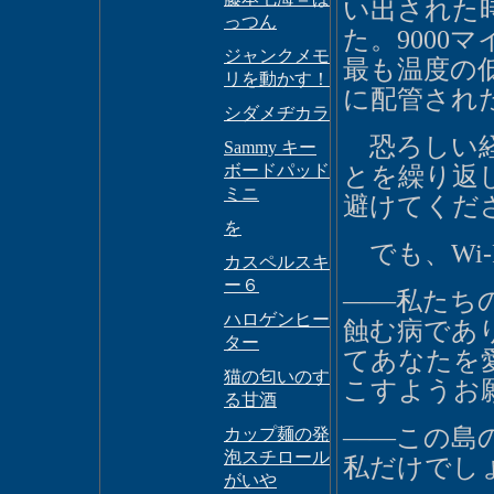
い出された
っつん
た。9000
ジャンクメモ
最も温度の
リを動かす！
に配管され
シダメヂカラ
恐ろしい経
Sammy キー
ボードパッド
とを繰り返
ミニ
避けてくだ
を
でも、Wi-
カスペルスキ
ー６
――私たち
ハロゲンヒー
蝕む病であ
ター
てあなたを
猫の匂いのす
こすようお
る甘酒
――この島
カップ麺の発
泡スチロール
私だけでし
がいや