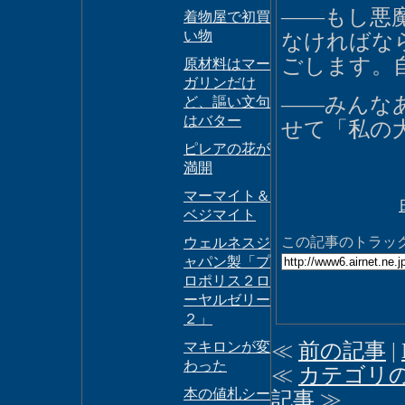
――もし悪
着物屋で初買
い物
なければな
ごします。
原材料はマー
ガリンだけ
――みんな
ど、謳い文句
はバター
せて「私の
ピレアの花が
満開
マーマイト＆
ベジマイト
この記事のトラックバ
ウェルネスジ
ャパン製「プ
ロポリス２ロ
ーヤルゼリー
２」
マキロンが変
≪
前の記事
|
わった
≪
カテゴリ
本の値札シー
記事
≫