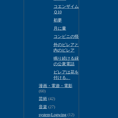
コエンザイム
Ｑ10
初夢
月に暈
コンビニの怪
外のピレアと
内のピレア
鳴り続ける緑
の公衆電話
ピレアは花を
付ける。
漫画・電遊・電影
(60)
芸術
(42)
音楽
(27)
system;Logwing
(12)