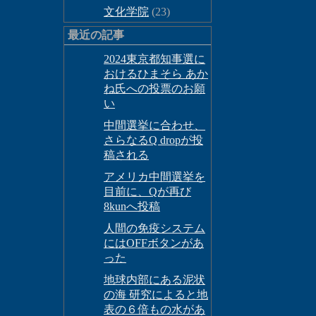
文化学院
(23)
最近の記事
2024東京都知事選に
おけるひまそら あか
ね氏への投票のお願
い
中間選挙に合わせ、
さらなるQ dropが投
稿される
アメリカ中間選挙を
目前に、Qが再び
8kunへ投稿
人間の免疫システム
にはOFFボタンがあ
った
地球内部にある泥状
の海 研究によると地
表の６倍もの水があ