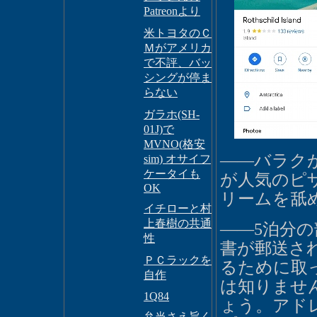
Patreonより
米トヨタのＣ
Ｍがアメリカ
で不評、バッ
シングが停ま
らない
ガラホ(SH-
01J)で
MVNO(格安
――バラク
sim) オサイフ
ケータイも
が人気のピ
OK
リームを舐
イチローと村
上春樹の共通
――5泊分
性
書が郵送さ
ＰＣラックを
るために取
自作
は知りませ
1Q84
ょう。アド
弁当さえ旨く