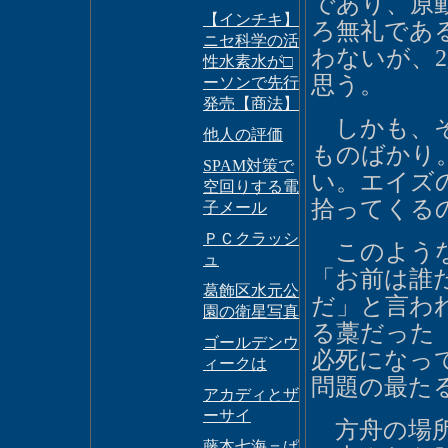
であり、原
【インチキ】
ろ無礼であ
ニセ科学の活
わないが、
性水素水が□
思う。
ーソンで先行
発売【商法】
しかも、そ
他人の評価
ものばかり
SPAM対策で
い。エイズ
空回りする電
拾ってくる
子メール
ＰＣクラッシ
このような
ュ
「お前は誰
葛飾区水元公
だ」と言わ
園の衛星写真
る藁だった
ゴールデンウ
必死になっ
ィークは
問題の最た
アカディとザ
ーサイ
方舟の場所
藤本七海＝ぱ