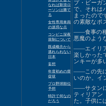
プ・ビーガ
なれば新浪ロ
で、それは
ーソンは勝て
まったので
る
の素敵なポ
女性専用車両
の迷惑な点
――食事の種
コンビニ深夜
悪魔のよう
規制について
既成概念から
――エイリ
逃れられない
楽しかった
日本
ンキーが多
妄想
――この先
年度初めの督
促状
いのか。イ
プロ野球順位
――サタン
予想
ティリアン
特許て何なの
た。子供に
だろう