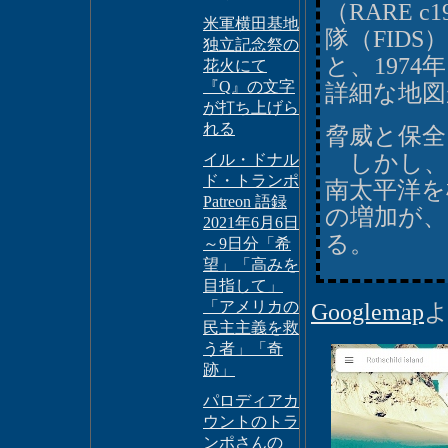
（RARE 
米軍横田基地
隊（FID
独立記念祭の
と、197
花火にて
『Q』の文字
詳細な地図
が打ち上げら
れる
脅威と保全
しかし、
イル・ドナル
ド・トランポ
南太平洋を
Patreon 語録
の増加が、
2021年6月6日
る。
～9日分「希
望」「高みを
目指して」
「アメリカの
Googlemap
民主主義を救
う者」「奇
跡」
パロディアカ
ウントのトラ
ンポさんの