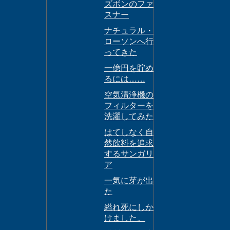
ズボンのファ
スナー
ナチュラル・
ローソンへ行
ってきた
一億円を貯め
るには……
空気清浄機の
フィルターを
洗濯してみた
はてしなく自
然飲料を追求
するサンガリ
ア
一気に芽が出
た
縊れ死にしか
けました。