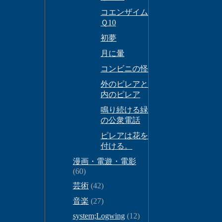
コエンザイム
Ｑ10
初夢
月に暈
コンビニの怪
外のピレアと
内のピレア
鳴り続ける緑
の公衆電話
ピレアは花を
付ける。
漫画・電遊・電影
(60)
芸術
(42)
音楽
(27)
system;Logwing
(12)