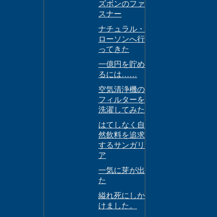
ズボンのファ
スナー
ナチュラル・
ローソンへ行
ってきた
一億円を貯め
るには……
空気清浄機の
フィルターを
洗濯してみた
はてしなく自
然飲料を追求
するサンガリ
ア
一気に芽が出
た
縊れ死にしか
けました。