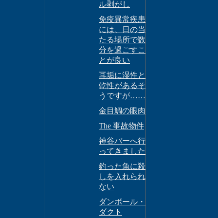
ル剥がし
免疫異常疾患
には、日の当
たる場所で数
分を過ごすこ
とが良い
耳垢に湿性と
乾性があるそ
うですが……
金目鯛の眼肉
The 事故物件
神谷バーへ行
ってきました
釣った魚に殺
しを入れられ
ない
ダンボール・
ダクト