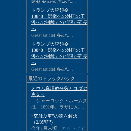
﨑� �溢攪 增ｴ&#.....
トランプ大統領令
13848「選挙への外国の干
渉への制裁」の期限が延長
へ
Great article! �&#.....
トランプ大統領令
13848「選挙への外国の干
渉への制裁」の期限が延長
へ
Great article! �&#.....
最近のトラックバック
オウム真理教分裂とユダの
裏切り
シャーロック・ホームズ
は、1891年、ラサに入.....
“空飛ぶ車”の謎を解決
（2/3追記)
今年1月末頃、ネット上で