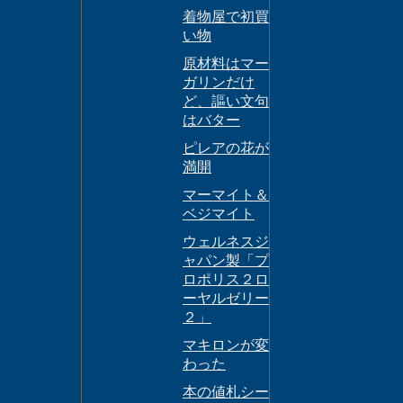
着物屋で初買
い物
原材料はマー
ガリンだけ
ど、謳い文句
はバター
ピレアの花が
満開
マーマイト＆
ベジマイト
ウェルネスジ
ャパン製「プ
ロポリス２ロ
ーヤルゼリー
２」
マキロンが変
わった
本の値札シー