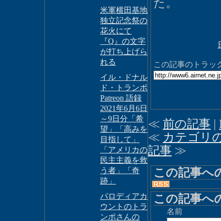
た。
米軍横田基地
独立記念祭の
花火にて
『Q』の文字
が打ち上げら
れる
この記事のトラックバ
イル・ドナル
ド・トランポ
Patreon 語録
2021年6月6日
～9日分「希
≪
前の記事
|
望」「高みを
≪
カテゴリ
目指して」
記事
≫
「アメリカの
民主主義を救
この記事へ
う者」「奇
跡」
パロディアカ
この記事へ
ウントのトラ
名前
ンポさんの