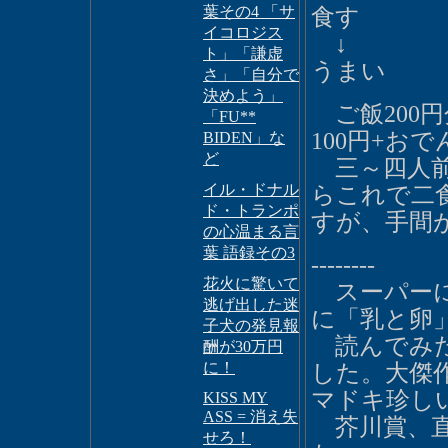
葉その4 「サ
食す
イコロジス
↓
ト」「謙虚
うまい
さ」「自分で
決めよう」
ご飯200円
「FU**
100円+おで
BIDEN」な
ど
三～四人前
イル・ドナル
らこれで二
ド・トランポ
すが、手間
の心温まる言
葉 語録その3
--------
花火に驚いて
スーパーに
逃げ出した迷
に「乳と卵
子犬の発見報
読んでみた
酬が30万円
に！
した。大傑
マドキ珍し
KISS MY
ASS = 消え失
芥川賞、直
せろ！