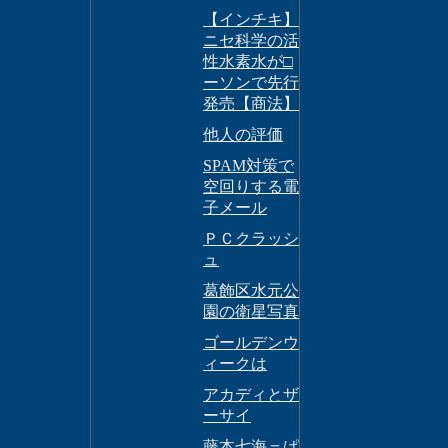
【インチキ】
ニセ科学の活
性水素水が□
ーソンで先行
発売【商法】
他人の評価
SPAM対策で
空回りする電
子メール
ＰＣクラッシ
ュ
葛飾区水元公
園の衛星写真
ゴールデンウ
ィークは
アカディとザ
ーサイ
藤本七海＝ぱ