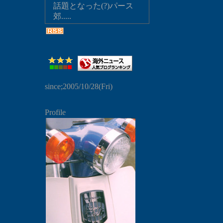
話題となった(?)パース
郊.....
since;2005/10/28(Fri)
Profile