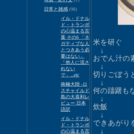
日常と雑感
(98)
イル・ドナル
ド・トランポ
の心温まる言
葉 その6 「ネ
米を研ぐ
ガティブな人
↓
とつきあう必
要はない」
おでん汁の
「他人に流さ
↓
れない
切りごぼうと
で」...etc
↓
南極大陸 -ロ
何の躊躇も
スチャイルド
島の大喜利レ
↓
ビュー 日本
炊飯
語訳
↓
イル・ドナル
できあがり
ド・トランポ
↓
の心温まる言