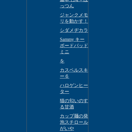
っつん
ジャンクメモ
リを動かす！
シダメヂカラ
Sammy キー
ボードパッド
ミニ
を
カスペルスキ
ー６
ハロゲンヒー
ター
猫の匂いのす
る甘酒
カップ麺の発
泡スチロール
がいや