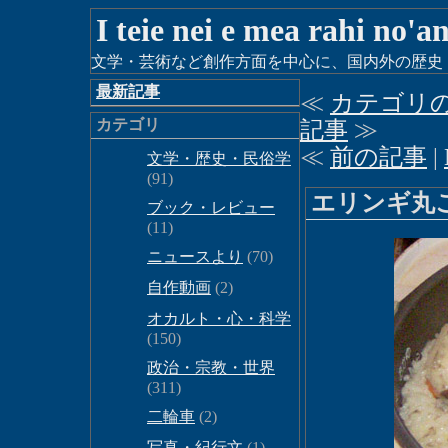
I teie nei e mea rahi no'a
文学・芸術など創作方面を中心に、国内外の歴史・時
最新記事
≪
カテゴリ
カテゴリ
記事
≫
≪
前の記事
|
文学・歴史・民俗学
(91)
エリンギ丸
ブック・レビュー
(11)
ニュースより
(70)
自作動画
(2)
オカルト・心・科学
(150)
政治・宗教・世界
(311)
二輪車
(2)
写真・紀行文
(1)