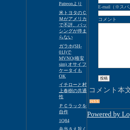
Patreonより
E-mail（
米トヨタのＣ
Ｍがアメリカ
コメント
で不評、バッ
シングが停ま
らない
ガラホ(SH-
01J)で
MVNO(格安
sim) オサイフ
ケータイも
OK
イチローと村
コメント本
上春樹の共通
性
ＰＣラックを
自作
Powered by L
1Q84
弁当さえ旨く