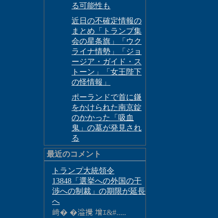
る可能性も
近日の不確定情報の
まとめ「トランプ集
会の星条旗」「ウク
ライナ情勢」「ジョ
ージア・ガイド・ス
トーン」「女王陛下
の怪情報」
ポーランドで首に鎌
をかけられた南京錠
のかかった「吸血
鬼」の墓が発見され
る
最近のコメント
トランプ大統領令
13848「選挙への外国の干
渉への制裁」の期限が延長
へ
﨑� �溢攪 增ｴ&#.....