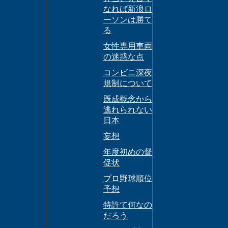
なれば新浪ロ
ーソンは勝て
る
女性専用車両
の迷惑な点
コンビニ深夜
規制について
既成概念から
逃れられない
日本
妄想
年度初めの督
促状
プロ野球順位
予想
特許て何なの
だろう