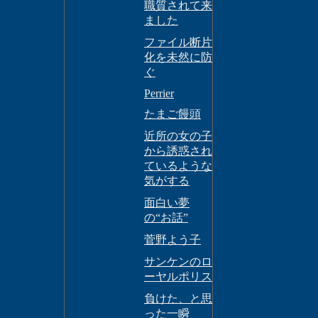
職質されて来
ました
ファイル断片
化を未然に防
ぐ
Perrier
たまご饅頭
近所の女の子
から誘惑され
ているような
気がする
面白い夢
の“お話”
菅野よう子
サンケンのロ
ーヤルポリス
負けた、と思
った一瞬