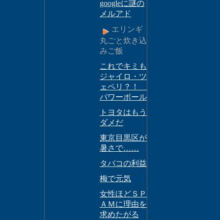
googleに謎の
メルアド
エリンギ
丸ごと炊き込
みご飯
これでキミも
ジャイロ・ツ
ェペリ？！
パワーボール
トヨタはもう
ダメだ
東京目黒区が
暑さで……
タバコの利益
梅で元気
女性ほどＳＰ
ＡＭに理由を
求めたがる