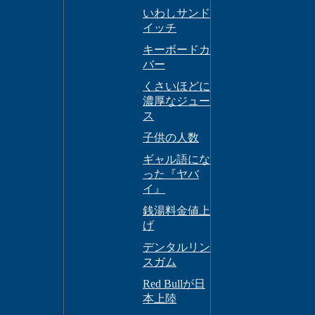
いわしサンド
イッチ
キーボードカ
バー
くさいほどに
濃厚なジュー
ス
子供の人数
ギャル語にな
った『ヤバ
イ』
銭湯料金値上
げ
デンタルリン
スガム
Red Bullが日
本上陸