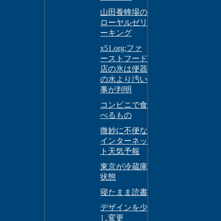
山田養蜂場の
ローヤルゼリ
ーキング
x51.org;ファ
ーストフード
店の氷は便器
の水より汚い
事が判明
コンビニで食
べるもの
微妙に不便な
インターネッ
ト天気予報
東京が冷蔵庫
状態
寝たまま読書
デザインを少
し変更