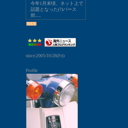
今年1月末頃、ネット上で
話題となった(?)パース
郊.....
since;2005/10/28(Fri)
Profile