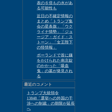
表の６倍もの水があ
る可能性も
近日の不確定情報の
まとめ「トランプ集
会の星条旗」「ウク
ライナ情勢」「ジョ
ージア・ガイド・ス
トーン」「女王陛下
の怪情報」
ポーランドで首に鎌
をかけられた南京錠
のかかった「吸血
鬼」の墓が発見され
る
最近のコメント
トランプ大統領令
13848「選挙への外国の干
渉への制裁」の期限が延長
へ