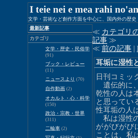
I teie nei e mea rahi no'a
文学・芸術など創作方面を中心に、国内外の歴史・時
最新記事
≪
カテゴリ
カテゴリ
記事
≫
≪
前の記事
|
文学・歴史・民俗学
(91)
耳垢に湿性
ブック・レビュー
(11)
日刊コミッ
ニュースより
(70)
遺伝的に、
自作動画
(2)
乾性の人は
オカルト・心・科学
と思ってい
(150)
性耳垢の人
政治・宗教・世界
私は湿性の
(311)
ががびがび
二輪車
(2)
ことは、私
写真・紀行文
(1)