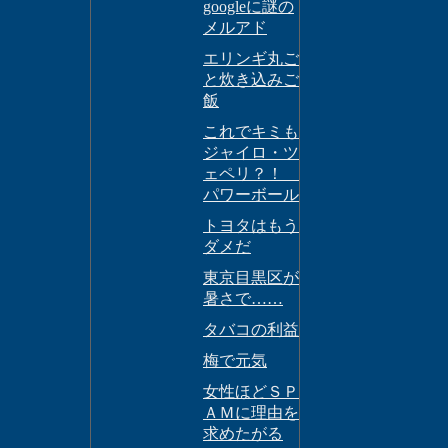
googleに謎の
メルアド
エリンギ丸ご
と炊き込みご
飯
これでキミも
ジャイロ・ツ
ェペリ？！
パワーボール
トヨタはもう
ダメだ
東京目黒区が
暑さで……
タバコの利益
梅で元気
女性ほどＳＰ
ＡＭに理由を
求めたがる