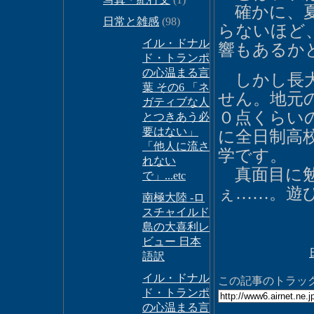
確かに、夏
日常と雑感
(98)
らないほど
イル・ドナル
響もあるか
ド・トランポ
の心温まる言
しかし長大
葉 その6 「ネ
せん。地元
ガティブな人
０点くらい
とつきあう必
要はない」
に全日制高
「他人に流さ
学です。
れない
真面目に勉
で」...etc
ぇ……。遊
南極大陸 -ロ
スチャイルド
島の大喜利レ
ビュー 日本
語訳
イル・ドナル
この記事のトラックバ
ド・トランポ
の心温まる言