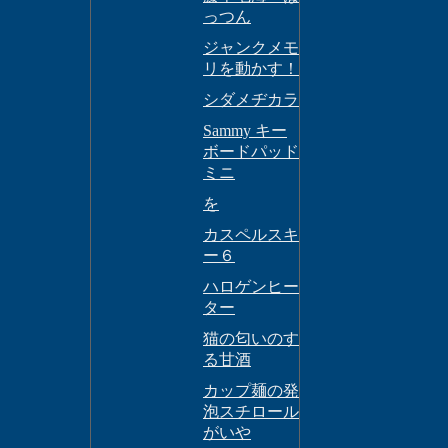
っつん
ジャンクメモ
リを動かす！
シダメヂカラ
Sammy キー
ボードパッド
ミニ
を
カスペルスキ
ー６
ハロゲンヒー
ター
猫の匂いのす
る甘酒
カップ麺の発
泡スチロール
がいや