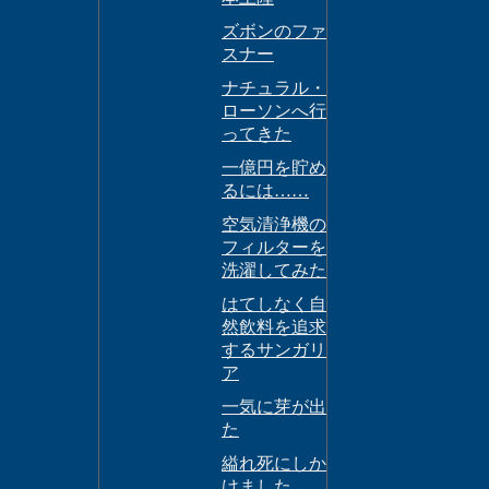
ズボンのファ
スナー
ナチュラル・
ローソンへ行
ってきた
一億円を貯め
るには……
空気清浄機の
フィルターを
洗濯してみた
はてしなく自
然飲料を追求
するサンガリ
ア
一気に芽が出
た
縊れ死にしか
けました。