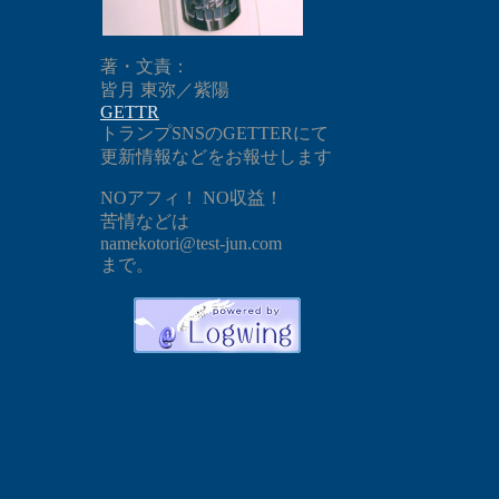
著・文責：
皆月 東弥／紫陽
GETTR
トランプSNSのGETTERにて
更新情報などをお報せします
NOアフィ！ NO収益！
苦情などは
namekotori@test-jun.com
まで。