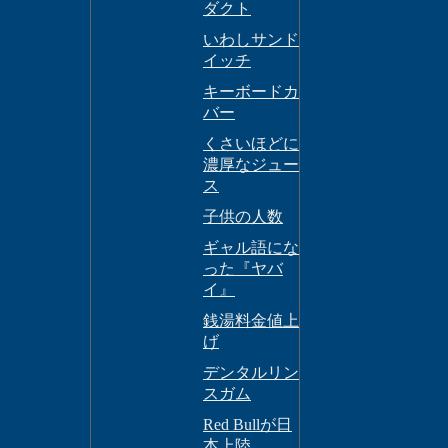
ダクト
いわしサンド
イッチ
キーボードカ
バー
くさいほどに
濃厚なジュー
ス
子供の人数
ギャル語にな
った『ヤバ
イ』
銭湯料金値上
げ
デンタルリン
スガム
Red Bullが日
本上陸