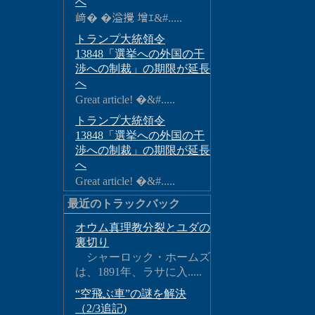
へ
﨑� �溢攪 增ｴ&#.....
トランプ大統領令
13848「選挙への外国の干
渉への制裁」の期限が延長
へ
Great article! �&#.....
トランプ大統領令
13848「選挙への外国の干
渉への制裁」の期限が延長
へ
Great article! �&#.....
最近のトラックバック
オウム真理教分裂とユダの
裏切り
シャーロック・ホームズ
は、1891年、ラサに入.....
“空飛ぶ車”の謎を解決
（2/3追記)