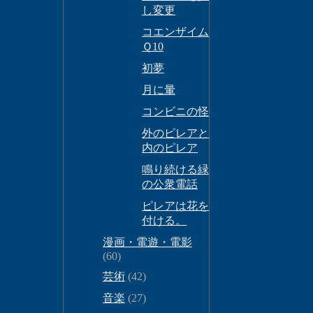
し変更
コエンザイム
Ｑ10
初夢
月に暈
コンビニの怪
外のピレアと
内のピレア
鳴り続ける緑
の公衆電話
ピレアは花を
付ける。
漫画・電遊・電影
(60)
芸術
(42)
音楽
(27)