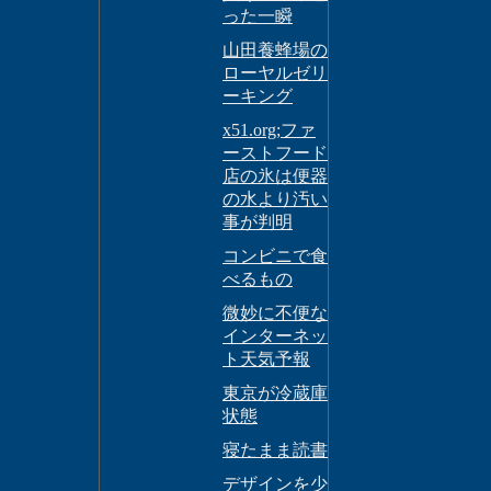
った一瞬
山田養蜂場の
ローヤルゼリ
ーキング
x51.org;ファ
ーストフード
店の氷は便器
の水より汚い
事が判明
コンビニで食
べるもの
微妙に不便な
インターネッ
ト天気予報
東京が冷蔵庫
状態
寝たまま読書
デザインを少