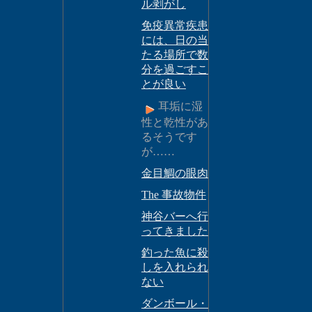
ル剥がし
免疫異常疾患
には、日の当
たる場所で数
分を過ごすこ
とが良い
耳垢に湿
性と乾性があ
るそうです
が……
金目鯛の眼肉
The 事故物件
神谷バーへ行
ってきました
釣った魚に殺
しを入れられ
ない
ダンボール・