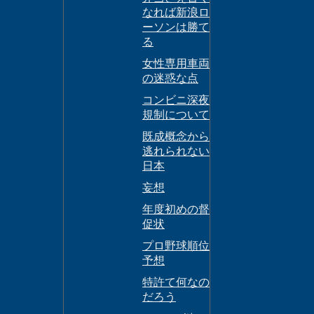
なれば新浪ロ
ーソンは勝て
る
女性専用車両
の迷惑な点
コンビニ深夜
規制について
既成概念から
逃れられない
日本
妄想
年度初めの督
促状
プロ野球順位
予想
特許て何なの
だろう