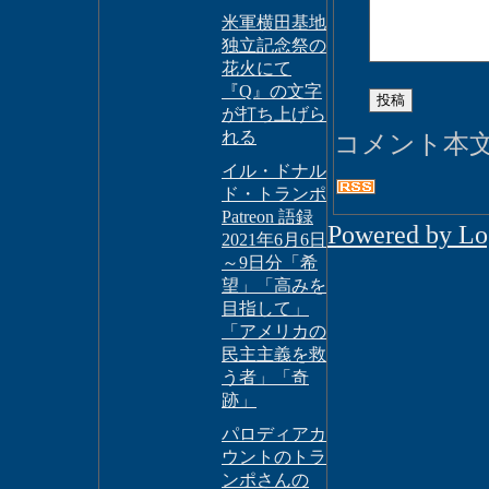
米軍横田基地
独立記念祭の
花火にて
『Q』の文字
が打ち上げら
れる
コメント本
イル・ドナル
ド・トランポ
Patreon 語録
Powered by L
2021年6月6日
～9日分「希
望」「高みを
目指して」
「アメリカの
民主主義を救
う者」「奇
跡」
パロディアカ
ウントのトラ
ンポさんの