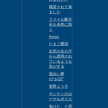
職質されて来
ました
ファイル断片
化を未然に防
ぐ
Perrier
たまご饅頭
近所の女の子
から誘惑され
ているような
気がする
面白い夢
の“お話”
菅野よう子
サンケンのロ
ーヤルポリス
負けた、と思