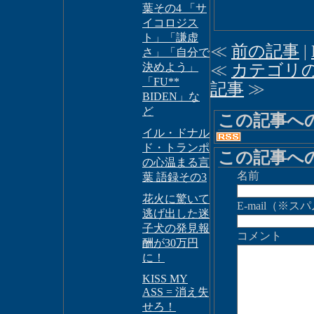
葉その4 「サ
イコロジス
ト」「謙虚
≪
前の記事
|
さ」「自分で
決めよう」
≪
カテゴリ
「FU**
記事
≫
BIDEN」な
ど
この記事へ
イル・ドナル
ド・トランポ
この記事へ
の心温まる言
名前
葉 語録その3
花火に驚いて
E-mail（
逃げ出した迷
子犬の発見報
コメント
酬が30万円
に！
KISS MY
ASS = 消え失
せろ！