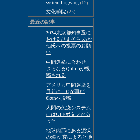
system;Logwing
(12)
文化学院
(23)
最近の記事
2024東京都知事選に
おけるひまそら あか
ね氏への投票のお願
い
中間選挙に合わせ、
さらなるQ dropが投
稿される
アメリカ中間選挙を
目前に、Qが再び
8kunへ投稿
人間の免疫システム
にはOFFボタンがあ
った
地球内部にある泥状
の海 研究によると地