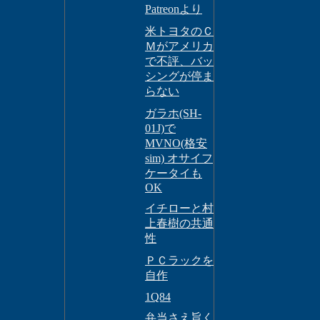
Patreonより
米トヨタのＣ
Ｍがアメリカ
で不評、バッ
シングが停ま
らない
ガラホ(SH-
01J)で
MVNO(格安
sim) オサイフ
ケータイも
OK
イチローと村
上春樹の共通
性
ＰＣラックを
自作
1Q84
弁当さえ旨く