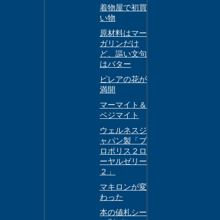
着物屋で初買
い物
原材料はマー
ガリンだけ
ど、謳い文句
はバター
ピレアの花が
満開
マーマイト＆
ベジマイト
ウェルネスジ
ャパン製「プ
ロポリス２ロ
ーヤルゼリー
２」
マキロンが変
わった
本の値札シー