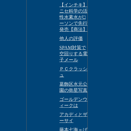
【インチキ】
ニセ科学の活
性水素水が□
ーソンで先行
発売【商法】
他人の評価
SPAM対策で
空回りする電
子メール
ＰＣクラッシ
ュ
葛飾区水元公
園の衛星写真
ゴールデンウ
ィークは
アカディとザ
ーサイ
藤本七海＝ぱ