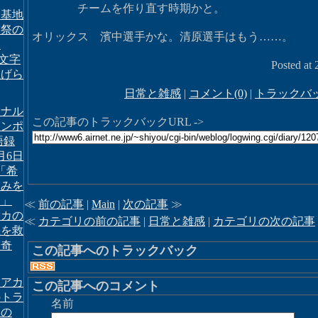
チームを作り直す時期かと。
田基地
念祭の
オリックス 濱中選手かな。清原選手はもう……。
て
文字
Posted at
上げら
日常と雑感
|
コメント(0)
|
トラックバッ
ドナル
この記事のトラックバックURL ->
ランポ
 語録
6月6日
「希
高みを
て」
≪
前の記事
|
Main
|
次の記事
≫
リカの
≪
カテゴリの前の記事
|
日常と雑感
|
カテゴリの次の記事
義を救
「奇
この記事へのトラックバック
ィアカ
この記事へのコメント
のトラ
名前
んの