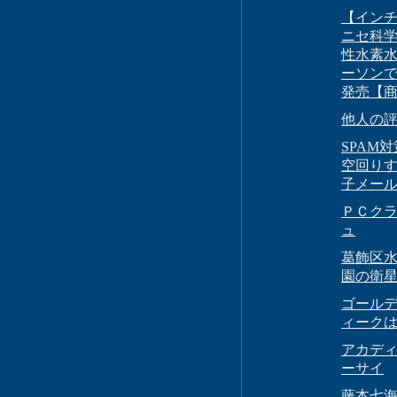
【イン
ニセ科
性水素水
ーソン
発売【
他人の
SPAM
空回り
子メー
ＰＣク
ュ
葛飾区
園の衛
ゴール
ィーク
アカデ
ーサイ
藤本七