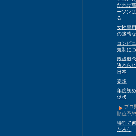
なれば
ーソン
る
女性専
の迷惑
コンビ
規制に
既成概
逃れら
日本
妄想
年度初
促状
プロ
順位予
特許て
だろう