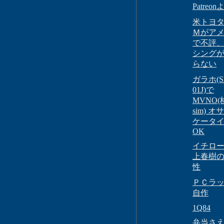
Patreon
米トヨ
Ｍがア
で不評
シング
らない
ガラホ(S
01J)で
MVNO(
sim) 
ケータ
OK
イチロ
上春樹
性
ＰＣラ
自作
1Q84
弁当さ