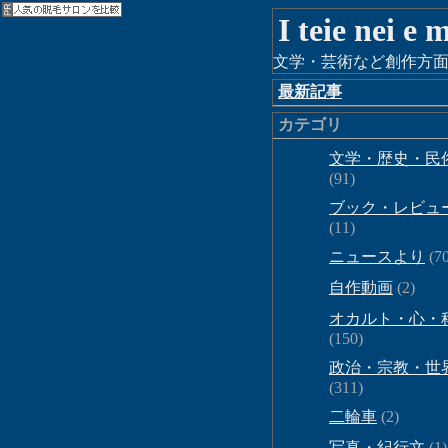
I teie nei e
文学・芸術など創作方面
最新記事
カテゴリ
文学・歴史・民
(91)
ブック・レビュ
(11)
ニュースより
(70
自作動画
(2)
オカルト・心・
(150)
政治・宗教・世
(311)
二輪車
(2)
写真・紀行文
(1)