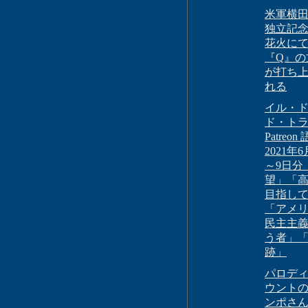
米軍横
独立記
花火に
『Q』の
が打ち
れる
イル・
ド・ト
Patreon
2021年
～9日分
望」「
目指し
「アメ
民主主
う者」
跡」
パロデ
ウント
ンポさ