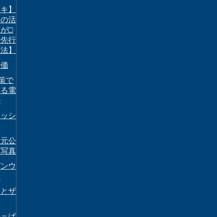
チキ】
学の活
が□
で先行
商法】
評価
対策で
する電
ル
ラッシ
水元公
星写真
デンウ
は
ィとザ
海＝ぱ