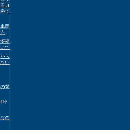
新浪ロ
は勝て
用車両
な点
ニ深夜
ついて
念から
れない
めの督
野球
想
何なの