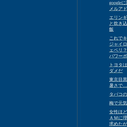
google
メルア
エリン
と炊き
飯
これで
ジャイ
ェペリ
パワー
トヨタ
ダメだ
東京目
暑さで
タバコ
梅で元
女性ほ
ＡＭに
求めた