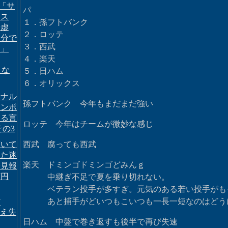
 「サ
パ
ジス
１．孫フトバンク
謙虚
２．ロッテ
自分で
３．西武
う」
４．楽天
」な
５．日ハム
６．オリックス
ドナル
孫フトバンク 今年もまだまだ強い
ランポ
まる言
ロッテ 今年はチームが微妙な感じ
その3
驚いて
西武 腐っても西武
した迷
楽天 ドミンゴドミンゴどみんｇ
発見報
万円
中継ぎ不足で夏を乗り切れない。
ベテラン投手が多すぎ。元気のある若い投手がも
あと捕手がどいつもこいつも一長一短なのはどうに
Y
 消え失
日ハム 中盤で巻き返すも後半で再び失速