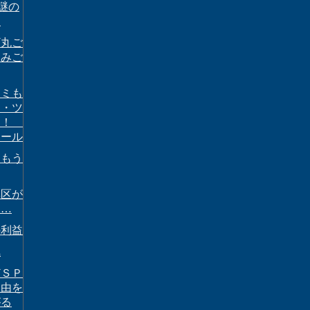
に謎の
ド
ギ丸ご
込みご
キミも
ロ・ツ
？！
ボール
はもう
黒区が
……
の利益
気
どＳＰ
理由を
がる