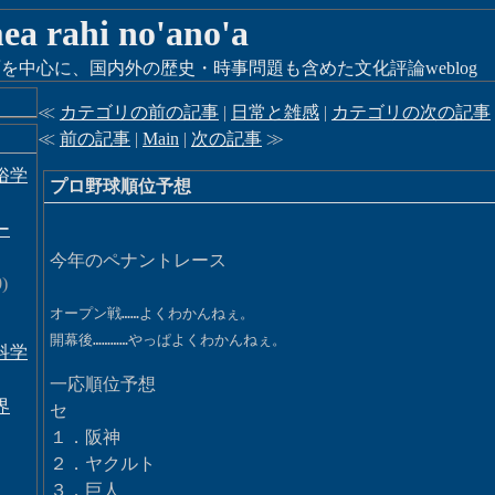
 mea rahi no'ano'a
を中心に、国内外の歴史・時事問題も含めた文化評論weblog
≪
カテゴリの前の記事
|
日常と雑感
|
カテゴリの次の記事
≪
前の記事
|
Main
|
次の記事
≫
俗学
プロ野球順位予想
ー
今年のペナントレース
)
オープン戦……よくわかんねぇ。
開幕後…………やっぱよくわかんねぇ。
科学
一応順位予想
界
セ
１．阪神
２．ヤクルト
３．巨人