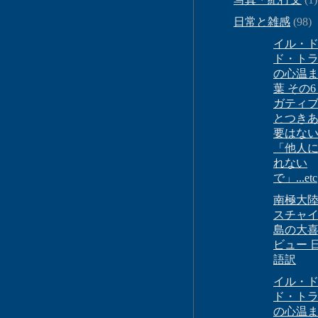
日常と雑感
(98)
イル・
ド・ト
の心温
葉 その6
ガティ
とつき
要はな
「他人
れない
で」...etc
南極大陸
スチャ
島の大
ビュー 
語訳
イル・
ド・ト
の心温