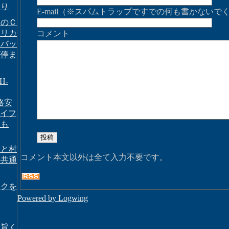
より
E-mail（※スパムトラップですでの何も書かないで
タのＣ
メリカ
コメント
、バッ
が停ま
H-
格安
オサイフ
イも
ーと村
コメント本文以外は全て入力不要です。
の共通
ックを
Powered by Logwing
え旨く