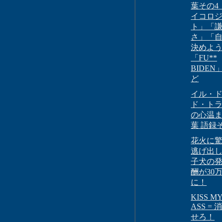
葉その4
イコロ
ト」「
さ」「
決めよ
「FU**
BIDEN
ど
イル・
ド・ト
の心温
葉 語録
花火に
逃げ出
子犬の
酬が30
に！
KISS M
ASS =
せろ！