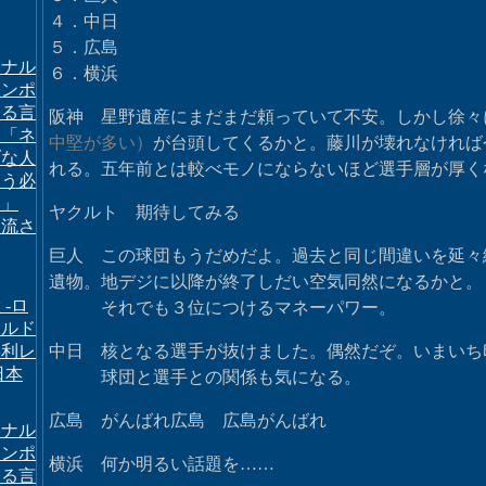
４．中日
５．広島
ドナル
６．横浜
ランポ
まる言
阪神 星野遺産にまだまだ頼っていて不安。しかし徐々
 「ネ
中堅が多い）
が台頭してくるかと。藤川が壊れなければ
ブな人
れる。五年前とは較べモノにならないほど選手層が厚く
あう必
い」
ヤクルト 期待してみる
に流さ
巨人 この球団もうだめだよ。過去と同じ間違いを延々
遺物。地デジに以降が終了しだい空気同然になるかと。
 -ロ
それでも３位につけるマネーパワー。
イルド
喜利レ
中日 核となる選手が抜けました。偶然だぞ。いまいち
日本
球団と選手との関係も気になる。
広島 がんばれ広島 広島がんばれ
ドナル
ランポ
横浜 何か明るい話題を……
まる言