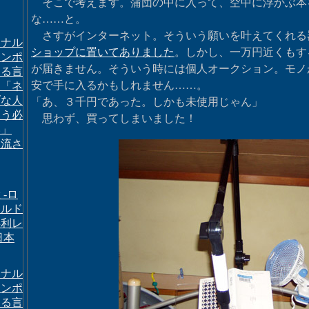
そこで考えます。蒲団の中に入って、空中に浮かぶ本
な……と。
さすがインターネット。そういう願いを叶えてくれる
ドナル
ショップに置いてありました
。しかし、一万円近くもす
ランポ
が届きません。そういう時には個人オークション。モノ
まる言
安で手に入るかもしれません……。
 「ネ
ブな人
「あ、３千円であった。しかも未使用じゃん」
あう必
思わず、買ってしまいました！
い」
に流さ
 -ロ
イルド
喜利レ
日本
ドナル
ランポ
まる言