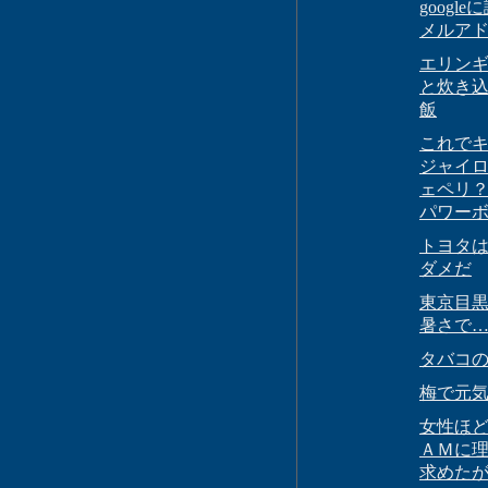
google
メルア
エリン
と炊き
飯
これで
ジャイ
ェペリ
パワー
トヨタ
ダメだ
東京目
暑さで
タバコ
梅で元
女性ほ
ＡＭに
求めた