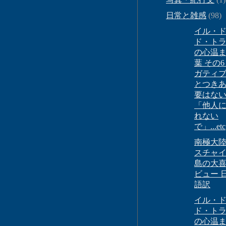
日常と雑感
(98)
イル・
ド・ト
の心温
葉 その6
ガティ
とつき
要はな
「他人
れない
で」...etc
南極大陸
スチャ
島の大
ビュー 
語訳
イル・
ド・ト
の心温