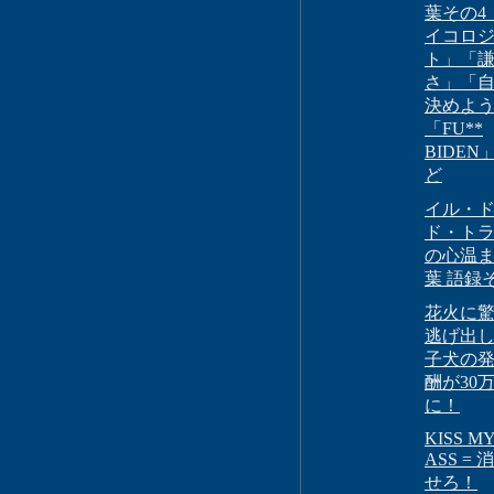
葉その4
イコロ
ト」「
さ」「
決めよ
「FU**
BIDEN
ど
イル・
ド・ト
の心温
葉 語録
花火に
逃げ出
子犬の
酬が30
に！
KISS M
ASS =
せろ！