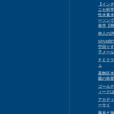
【イン
ニセ科
性水素水
ーソン
発売【
他人の
SPAM
空回り
子メー
ＰＣク
ュ
葛飾区
園の衛
ゴール
ィーク
アカデ
ーサイ
藤本七