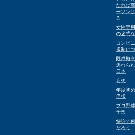
なれば
ーソン
る
女性専
の迷惑
コンビ
規制に
既成概
逃れら
日本
妄想
年度初
促状
プロ野
予想
特許て
だろう