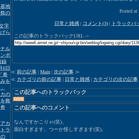
田基地
Posted at
念祭の
て
日常と雑感
|
コメント(3)
|
トラックバッ
文字
上げら
この記事のトラックバックURL ->
ドナル
ランポ
 語録
6月6日
≪
前の記事
|
Main
|
次の記事
≫
「希
≪
カテゴリの前の記事
|
日常と雑感
|
カテゴリの次の記事
高みを
て」
この記事へのトラックバック
リカの
義を救
「奇
この記事へのコメント
なんですかこりゃ(笑)。
ィアカ
面白すぎます。つーか怪しすぎます(笑)。
のトラ
んの