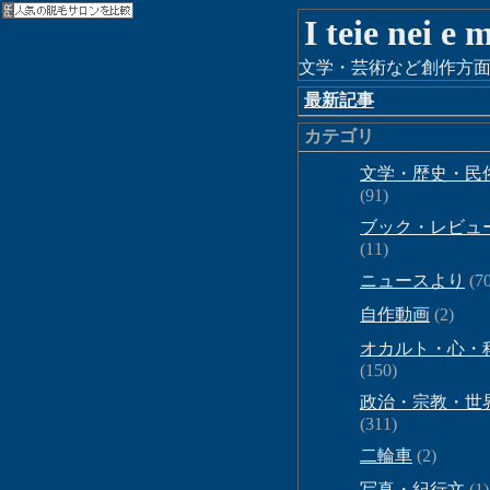
I teie nei e
文学・芸術など創作方面
最新記事
カテゴリ
文学・歴史・民
(91)
ブック・レビュ
(11)
ニュースより
(70
自作動画
(2)
オカルト・心・
(150)
政治・宗教・世
(311)
二輪車
(2)
写真・紀行文
(1)