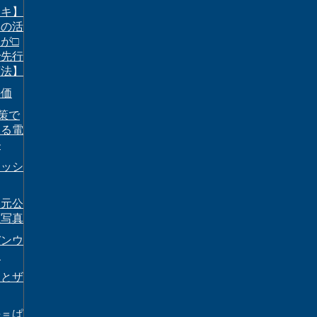
チキ】
学の活
が□
で先行
商法】
評価
対策で
する電
ル
ラッシ
水元公
星写真
デンウ
は
ィとザ
海＝ぱ