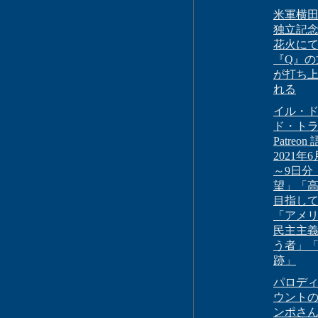
米軍横
独立記
花火に
『Q』の
が打ち
れる
イル・
ド・ト
Patreon
2021年
～9日分
望」「
目指し
「アメ
民主主
う者」
跡」
パロデ
ウント
ンポさ