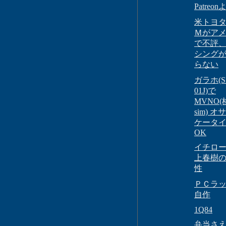
Patreon
米トヨ
Ｍがア
で不評
シング
らない
ガラホ(S
01J)で
MVNO(
sim) 
ケータ
OK
イチロ
上春樹
性
ＰＣラ
自作
1Q84
弁当さ