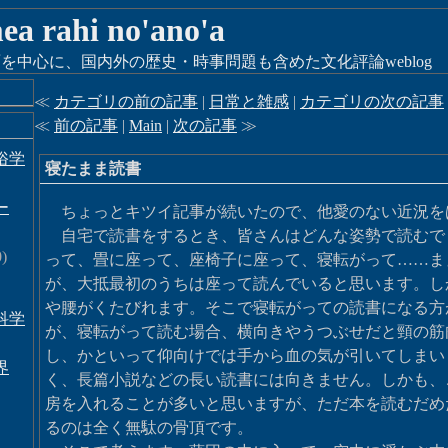
 mea rahi no'ano'a
を中心に、国内外の歴史・時事問題も含めた文化評論weblog
≪
カテゴリの前の記事
|
日常と雑感
|
カテゴリの次の記事
≪
前の記事
|
Main
|
次の記事
≫
俗学
寝たまま読書
ー
ちょっとキツイ記事が続いたので、他愛のない近況を
自宅で読書をするとき、皆さんはどんな姿勢で読むで
)
って、畳に座って、座椅子に座って、寝転がって……ま
が、大抵最初のうちは座って読んでいると思います。し
や腰がくたびれます。そこで寝転がっての読書になる方
科学
が、寝転がって読む場合、横向きやうつぶせだと頸の筋
し、かといって仰向けでは手から血の気が引いてしまい
界
く、長篇小説などの長い読書には向きません。しかも、
房を入れることが多いと思いますが、ただ本を読むだめ
るのは全く無駄の骨頂です。