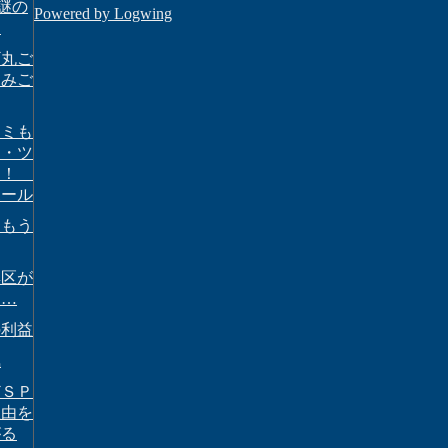
に謎の
Powered by Logwing
ド
ギ丸ご
込みご
キミも
ロ・ツ
？！
ボール
はもう
黒区が
……
の利益
気
どＳＰ
理由を
がる