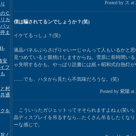
Posted by ス at
より
タのＣ
メリカ
僕は騙されてるンでしょうか？(笑)
、バッ
が停ま
イケてるっしょ？(笑)
H-
液晶パネルぶらさげりゃいーじゃんって人もいるかと思
見つめていると眼焼けしますからね。雪原に長時間いる
格安
ゃ失明するかも。やっぱり読書には紙＋昭和式白熱灯が
オサイフ
イも
……でも、ハタから見たら不気味だろうな。(笑)
ーと村
Posted by 紫陽 at 
の共通
こういったガジェットってそそられますよねぇ(笑い)
ックを
晶ディスプレイを吊るすなら…たくさん吊るしたくなりま
ーな感じで。
え旨く