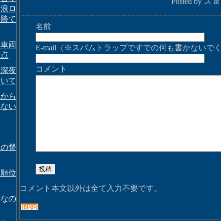
Posted by ス at
新浪ロ
は勝て
名前
用車両
E-mail（※スパムトラップですでの何も書かないで
な点
コメント
ニ深夜
ついて
念から
れない
めの督
球順位
コメント本文以外は全て入力不要です。
何なの