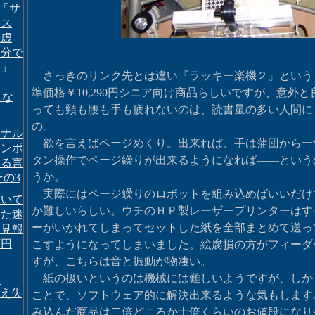
 「サ
ジス
謙虚
自分で
う」
さっきのリンク先とは違い『ラッキー楽機２』という
準価格￥10,290円シニア向け商品らしいですが、意外
」な
っても頸も腰も手も疲れないのは、読書量の多い人間に
の。
ドナル
欲を言えばページめくり。出来れば、手は蒲団から一
ランポ
タン操作でページ繰りが出来るようになれば――という
まる言
うか。
その3
実際にはページ繰りのロボットを組み込めばいいだけ
驚いて
か難しいらしい。ウチのＨＰ製レーザープリンターはす
した迷
ーがいかれてしまってセットした紙を全部まとめて送っ
発見報
万円
こすようになってしまいました。絵腐損の方がフィーダ
すが、こちらは音と振動が物凄い。
紙の扱いというのは機械には難しいようですが、しか
Y
 消え失
ことで、ソフトウェア的に解決出来るような気もします
み込んだ商品は二倍どころか十倍くらいのお値段になり