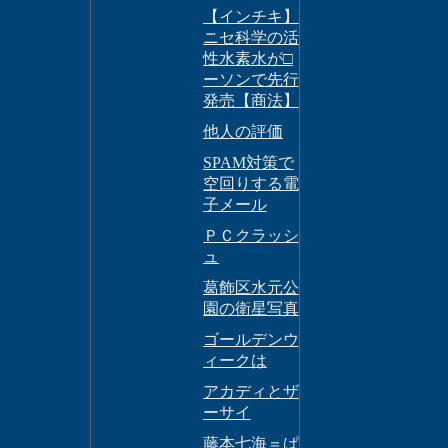
【インチキ】
ニセ科学の活
性水素水が□
ーソンで先行
発売【商法】
他人の評価
SPAM対策で
空回りする電
子メール
ＰＣクラッシ
ュ
葛飾区水元公
園の衛星写真
ゴールデンウ
ィークは
アカディとザ
ーサイ
藤本七海＝ぱ