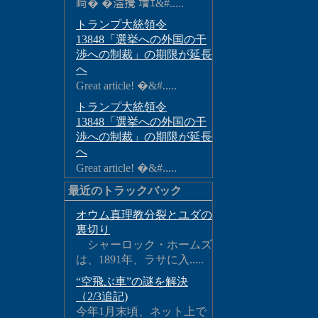
﨑� �溢攪 增ｴ&#.....
トランプ大統領令
13848「選挙への外国の干
渉への制裁」の期限が延長
へ
Great article! �&#.....
トランプ大統領令
13848「選挙への外国の干
渉への制裁」の期限が延長
へ
Great article! �&#.....
最近のトラックバック
オウム真理教分裂とユダの
裏切り
シャーロック・ホームズ
は、1891年、ラサに入.....
“空飛ぶ車”の謎を解決
（2/3追記)
今年1月末頃、ネット上で