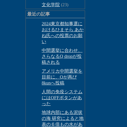
文化学院
(23)
最近の記事
2024東京都知事選に
おけるひまそら あか
ね氏への投票のお願
い
中間選挙に合わせ、
さらなるQ dropが投
稿される
アメリカ中間選挙を
目前に、Qが再び
8kunへ投稿
人間の免疫システム
にはOFFボタンがあ
った
地球内部にある泥状
の海 研究によると地
表の６倍もの水があ