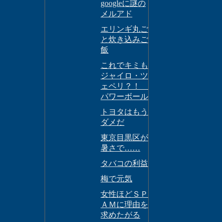
googleに謎の
メルアド
エリンギ丸ご
と炊き込みご
飯
これでキミも
ジャイロ・ツ
ェペリ？！
パワーボール
トヨタはもう
ダメだ
東京目黒区が
暑さで……
タバコの利益
梅で元気
女性ほどＳＰ
ＡＭに理由を
求めたがる