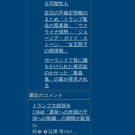
る可能性も
近日の不確定情報の
まとめ「トランプ集
会の星条旗」「ウク
ライナ情勢」「ジョ
ージア・ガイド・ス
トーン」「女王陛下
の怪情報」
ポーランドで首に鎌
をかけられた南京錠
のかかった「吸血
鬼」の墓が発見され
る
最近のコメント
トランプ大統領令
13848「選挙への外国の干
渉への制裁」の期限が延長
へ
﨑� �溢攪 增ｴ&#.....