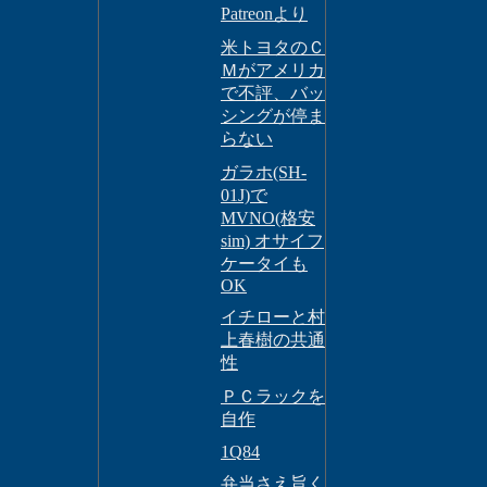
Patreonより
米トヨタのＣ
Ｍがアメリカ
で不評、バッ
シングが停ま
らない
ガラホ(SH-
01J)で
MVNO(格安
sim) オサイフ
ケータイも
OK
イチローと村
上春樹の共通
性
ＰＣラックを
自作
1Q84
弁当さえ旨く