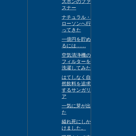
ズボンのファ
スナー
ナチュラル・
ローソンへ行
ってきた
一億円を貯め
るには……
空気清浄機の
フィルターを
洗濯してみた
はてしなく自
然飲料を追求
するサンガリ
ア
一気に芽が出
た
縊れ死にしか
けました。