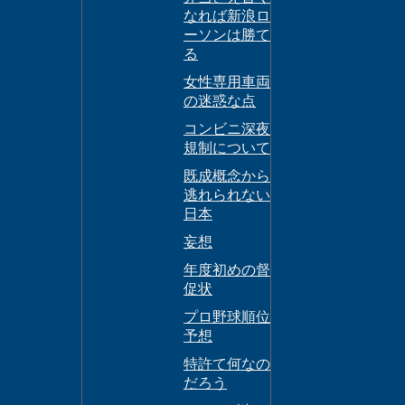
なれば新浪ロ
ーソンは勝て
る
女性専用車両
の迷惑な点
コンビニ深夜
規制について
既成概念から
逃れられない
日本
妄想
年度初めの督
促状
プロ野球順位
予想
特許て何なの
だろう