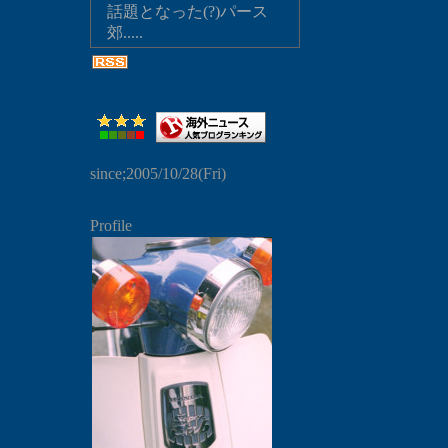
話題となった(?)パース
郊.....
since;2005/10/28(Fri)
Profile