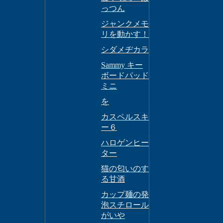
っつん
ジャンクメモ
リを動かす！
シダメヂカラ
Sammy キー
ボードパッド
ミニ
を
カスペルスキ
ー６
ハロゲンヒー
ター
猫の匂いのす
る甘酒
カップ麺の発
泡スチロール
がいや