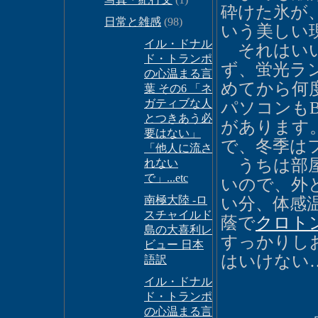
砕けた氷が
日常と雑感
(98)
いう美しい
イル・ドナル
それはいい
ド・トランポ
ず、蛍光ラ
の心温まる言
めてから何
葉 その6 「ネ
ガティブな人
パソコンも
とつきあう必
があります
要はない」
で、冬季は
「他人に流さ
うちは部屋
れない
で」...etc
いので、外
南極大陸 -ロ
い分、体感
スチャイルド
蔭で
クロト
島の大喜利レ
すっかりし
ビュー 日本
はいけない
語訳
イル・ドナル
ド・トランポ
の心温まる言