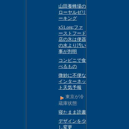
山田養蜂場の
ローヤルゼリ
ーキング
x51.org;ファ
ーストフード
店の氷は便器
の水より汚い
事が判明
コンビニで食
べるもの
微妙に不便な
インターネッ
ト天気予報
東京が冷
蔵庫状態
寝たまま読書
デザインを少
し変更