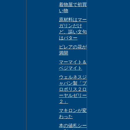
着物屋で初買
い物
原材料はマー
ガリンだけ
ど、謳い文句
はバター
ピレアの花が
満開
マーマイト＆
ベジマイト
ウェルネスジ
ャパン製「プ
ロポリス２ロ
ーヤルゼリー
２」
マキロンが変
わった
本の値札シー