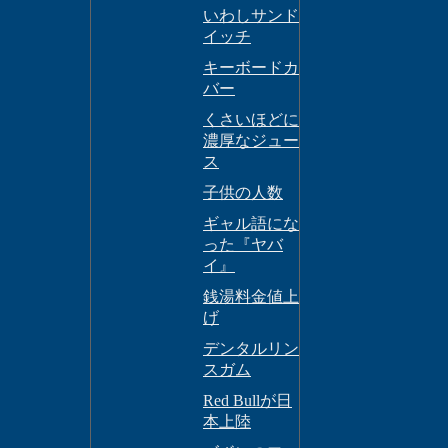
いわしサンド
イッチ
キーボードカ
バー
くさいほどに
濃厚なジュー
ス
子供の人数
ギャル語にな
った『ヤバ
イ』
銭湯料金値上
げ
デンタルリン
スガム
Red Bullが日
本上陸