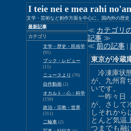
I teie nei e mea rahi no'a
文学・芸術など創作方面を中心に、国内外の歴史・時
最新記事
≪
カテゴリ
カテゴリ
記事
≫
≪
前の記事
|
文学・歴史・民俗学
(91)
東京が冷蔵
ブック・レビュー
(11)
冷凍庫状態
ニュースより
(70)
が、九州育
自作動画
(2)
いです。
オカルト・心・科学
一昨々日
(150)
が、さして
政治・宗教・世界
しそれから
(311)
とんど気温
二輪車
(2)
つまでも融
写真・紀行文
(1)