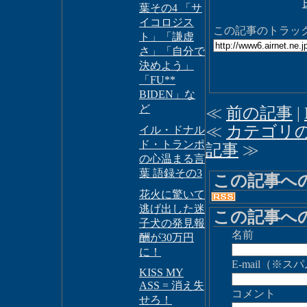
葉その4 「サ
イコロジス
この記事のトラックバ
ト」「謙虚
さ」「自分で
決めよう」
「FU**
BIDEN」な
ど
≪
前の記事
|
≪
カテゴリ
イル・ドナル
ド・トランポ
記事
≫
の心温まる言
葉 語録その3
この記事へ
花火に驚いて
逃げ出した迷
この記事へ
子犬の発見報
名前
酬が30万円
に！
E-mail（
KISS MY
ASS = 消え失
コメント
せろ！