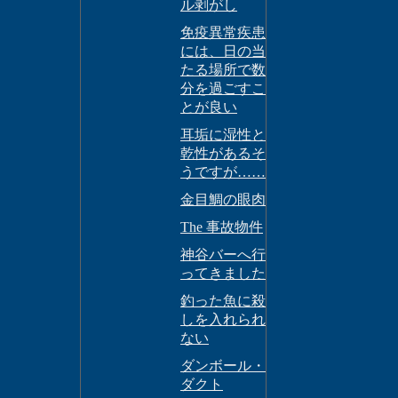
ル剥がし
免疫異常疾患
には、日の当
たる場所で数
分を過ごすこ
とが良い
耳垢に湿性と
乾性があるそ
うですが……
金目鯛の眼肉
The 事故物件
神谷バーへ行
ってきました
釣った魚に殺
しを入れられ
ない
ダンボール・
ダクト