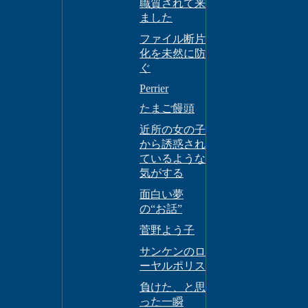
職質されて来
ました
ファイル断片
化を未然に防
ぐ
Perrier
たまご饅頭
近所の女の子
から誘惑され
ているような
気がする
面白い夢
の“お話”
菅野よう子
サンケンのロ
ーヤルポリス
負けた、と思
った一瞬