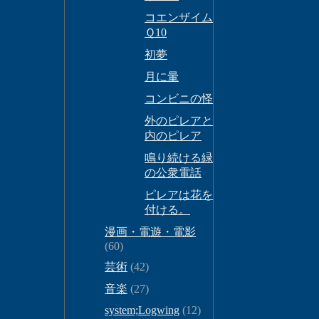
コエンザイム
Ｑ10
初夢
月に暈
コンビニの怪
外のピレアと
内のピレア
鳴り続ける緑
の公衆電話
ピレアは花を
付ける。
漫画・電遊・電影
(60)
芸術
(42)
音楽
(27)
system;Logwing
(12)