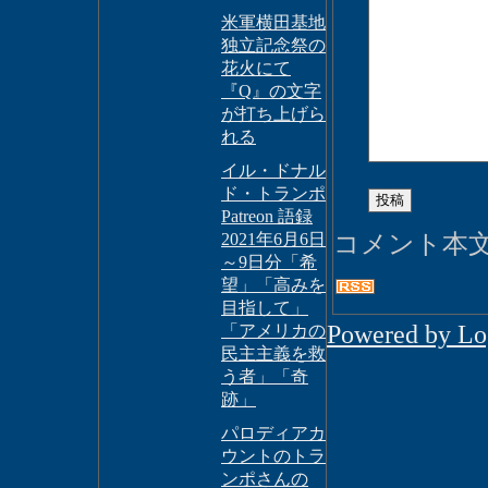
米軍横田基地
独立記念祭の
花火にて
『Q』の文字
が打ち上げら
れる
イル・ドナル
ド・トランポ
Patreon 語録
2021年6月6日
コメント本
～9日分「希
望」「高みを
目指して」
Powered by L
「アメリカの
民主主義を救
う者」「奇
跡」
パロディアカ
ウントのトラ
ンポさんの