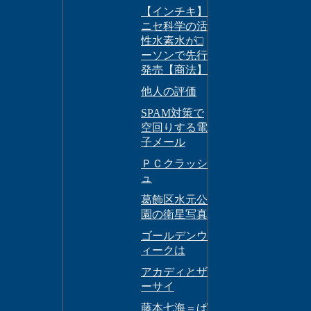
【インチキ】
ニセ科学の活
性水素水が□
ーソンで先行
発売【商法】
他人の評価
SPAM対策で
空回りする電
子メール
ＰＣクラッシ
ュ
葛飾区水元公
園の衛星写真
ゴールデンウ
ィークは
アカディとザ
ーサイ
藤本七海＝ぱ