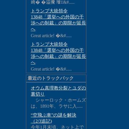
﨑� �溢攪 增ｴ&#.....
トランプ大統領令
13848「選挙への外国の干
渉への制裁」の期限が延長
へ
Great article! �&#.....
トランプ大統領令
13848「選挙への外国の干
渉への制裁」の期限が延長
へ
Great article! �&#.....
最近のトラックバック
オウム真理教分裂とユダの
裏切り
シャーロック・ホームズ
は、1891年、ラサに入.....
“空飛ぶ車”の謎を解決
（2/3追記)
今年1月末頃、ネット上で