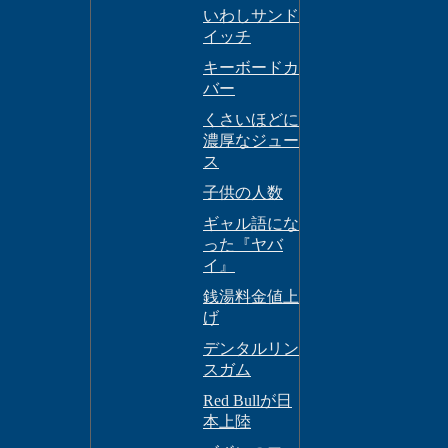
いわしサンド
イッチ
キーボードカ
バー
くさいほどに
濃厚なジュー
ス
子供の人数
ギャル語にな
った『ヤバ
イ』
銭湯料金値上
げ
デンタルリン
スガム
Red Bullが日
本上陸