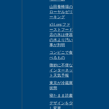
山田養蜂場の
ローヤルゼリ
ーキング
x51.org;ファ
ーストフード
店の氷は便器
の水より汚い
事が判明
コンビニで食
べるもの
微妙に不便な
インターネッ
ト天気予報
東京が冷蔵庫
状態
寝たまま読書
デザインを少
し変更