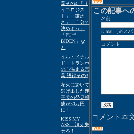
葉その4 「サ
この記事へ
イコロジス
ト」「謙虚
名前
さ」「自分で
決めよう」
E-mail（
「FU**
BIDEN」な
コメント
ど
イル・ドナル
ド・トランポ
の心温まる言
葉 語録その3
花火に驚いて
逃げ出した迷
子犬の発見報
酬が30万円
に！
コメント本
KISS MY
ASS = 消え失
せろ！