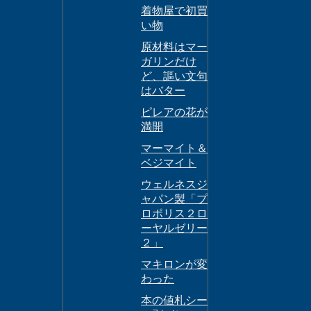
着物屋で初買
い物
原材料はマー
ガリンだけ
ど、謳い文句
はバター
ピレアの花が
満開
マーマイト＆
ベジマイト
ウェルネスジ
ャパン製「プ
ロポリス２ロ
ーヤルゼリー
２」
マキロンが変
わった
本の値札シー