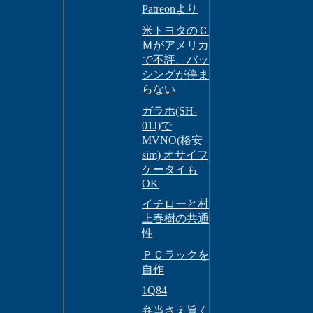
Patreonより
米トヨタのＣ
Ｍがアメリカ
で不評、バッ
シングが停ま
らない
ガラホ(SH-
01J)で
MVNO(格安
sim) オサイフ
ケータイも
OK
イチローと村
上春樹の共通
性
ＰＣラックを
自作
1Q84
弁当さえ旨く