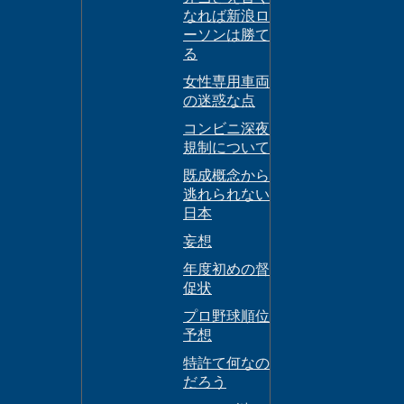
なれば新浪ロ
ーソンは勝て
る
女性専用車両
の迷惑な点
コンビニ深夜
規制について
既成概念から
逃れられない
日本
妄想
年度初めの督
促状
プロ野球順位
予想
特許て何なの
だろう