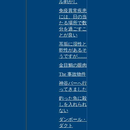
ル剥がし
免疫異常疾患
には、日の当
たる場所で数
分を過ごすこ
とが良い
耳垢に湿性と
乾性があるそ
うですが……
金目鯛の眼肉
The 事故物件
神谷バーへ行
ってきました
釣った魚に殺
しを入れられ
ない
ダンボール・
ダクト