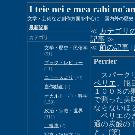
I teie nei e mea rahi no'a
文学・芸術など創作方面を中心に、国内外の歴史・時
最新記事
≪
カテゴリ
カテゴリ
記事
≫
≪
前の記事
|
文学・歴史・民俗学
(91)
Perrier
ブック・レビュー
(11)
スパークリ
ニュースより
(70)
ペリエ
。瓶
自作動画
(2)
１００％の
オカルト・心・科学
で割った美
(150)
ならないほ
政治・宗教・世界
ペリエのき
(311)
通の炭酸の
二輪車
(2)
と。(笑)
写真・紀行文
(1)