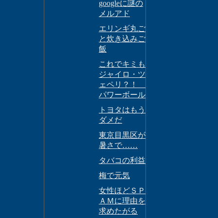
googleに謎の
メルアド
エリンギ丸ご
と炊き込みご
飯
これでキミも
ジャイロ・ツ
ェペリ？！
パワーボール
トヨタはもう
ダメだ
東京目黒区が
暑さで……
タバコの利益
梅で元気
女性ほどＳＰ
ＡＭに理由を
求めたがる