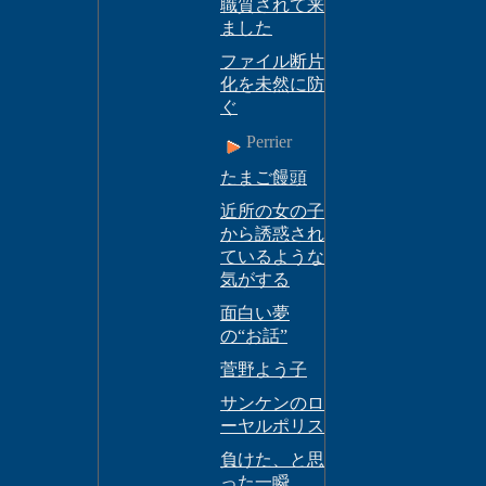
職質されて来
ました
ファイル断片
化を未然に防
ぐ
Perrier
たまご饅頭
近所の女の子
から誘惑され
ているような
気がする
面白い夢
の“お話”
菅野よう子
サンケンのロ
ーヤルポリス
負けた、と思
った一瞬