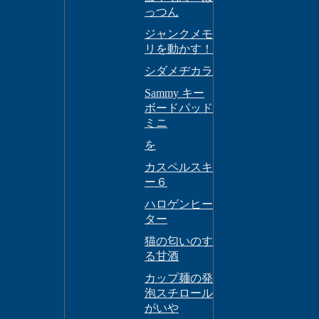
っつん
ジャンクメモ
リを動かす！
シダメヂカラ
Sammy キー
ボードパッド
ミニ
を
カスペルスキ
ー６
ハロゲンヒー
ター
猫の匂いのす
る甘酒
カップ麺の発
泡スチロール
がいや