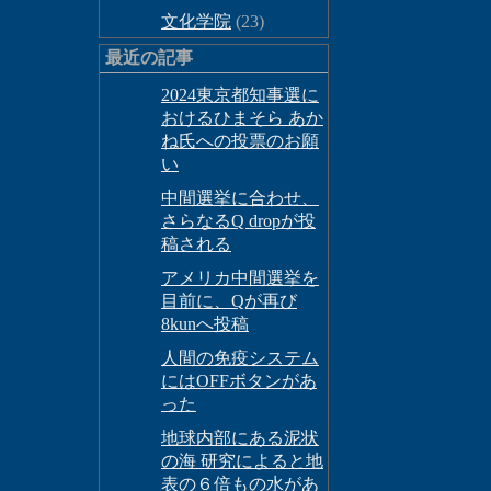
文化学院
(23)
最近の記事
2024東京都知事選に
おけるひまそら あか
ね氏への投票のお願
い
中間選挙に合わせ、
さらなるQ dropが投
稿される
アメリカ中間選挙を
目前に、Qが再び
8kunへ投稿
人間の免疫システム
にはOFFボタンがあ
った
地球内部にある泥状
の海 研究によると地
表の６倍もの水があ