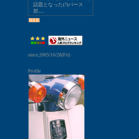
話題となった(?)パース
郊.....
since;2005/10/28(Fri)
Profile