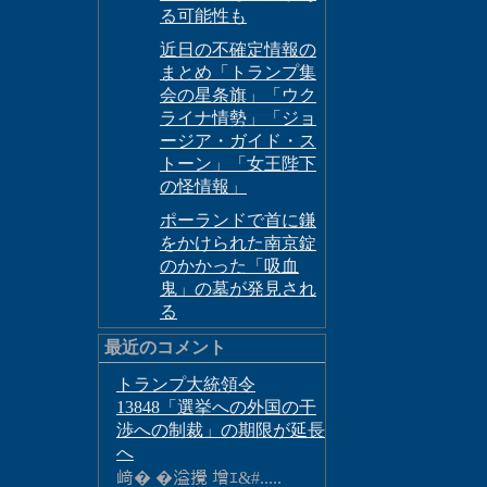
る可能性も
近日の不確定情報の
まとめ「トランプ集
会の星条旗」「ウク
ライナ情勢」「ジョ
ージア・ガイド・ス
トーン」「女王陛下
の怪情報」
ポーランドで首に鎌
をかけられた南京錠
のかかった「吸血
鬼」の墓が発見され
る
最近のコメント
トランプ大統領令
13848「選挙への外国の干
渉への制裁」の期限が延長
へ
﨑� �溢攪 增ｴ&#.....