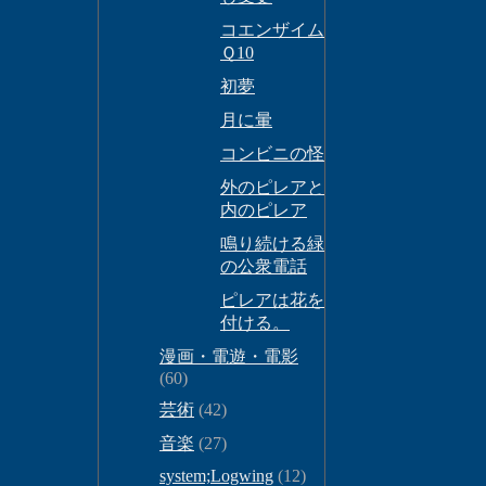
コエンザイム
Ｑ10
初夢
月に暈
コンビニの怪
外のピレアと
内のピレア
鳴り続ける緑
の公衆電話
ピレアは花を
付ける。
漫画・電遊・電影
(60)
芸術
(42)
音楽
(27)
system;Logwing
(12)