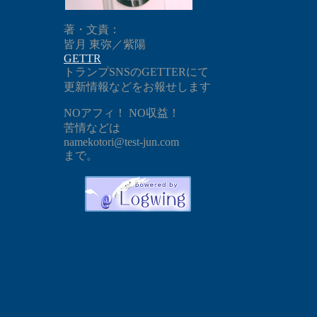
著・文責：
皆月 東弥／紫陽
GETTR
トランプSNSのGETTERにて
更新情報などをお報せします
NOアフィ！ NO収益！
苦情などは
namekotori@test-jun.com
まで。