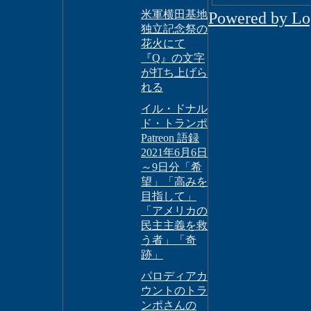
米軍横田基地
Powered by L
独立記念祭の
花火にて
『Q』の文字
が打ち上げら
れる
イル・ドナル
ド・トランポ
Patreon 語録
2021年6月6日
～9日分「希
望」「高みを
目指して」
「アメリカの
民主主義を救
う者」「奇
跡」
パロディアカ
ウントのトラ
ンポさんの