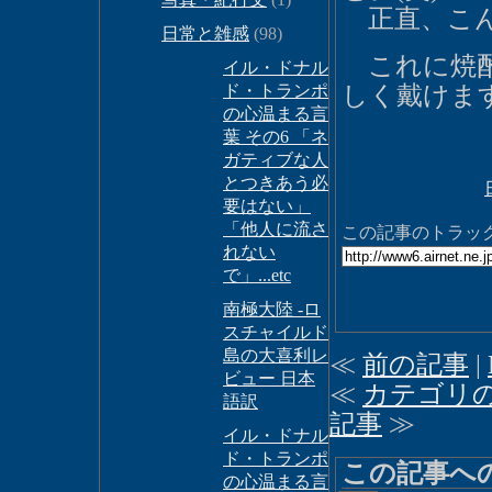
正直、こん
日常と雑感
(98)
これに焼酎
イル・ドナル
ド・トランポ
しく戴けま
の心温まる言
葉 その6 「ネ
ガティブな人
とつきあう必
要はない」
「他人に流さ
この記事のトラックバ
れない
で」...etc
南極大陸 -ロ
スチャイルド
島の大喜利レ
≪
前の記事
|
ビュー 日本
≪
カテゴリ
語訳
記事
≫
イル・ドナル
ド・トランポ
この記事へ
の心温まる言