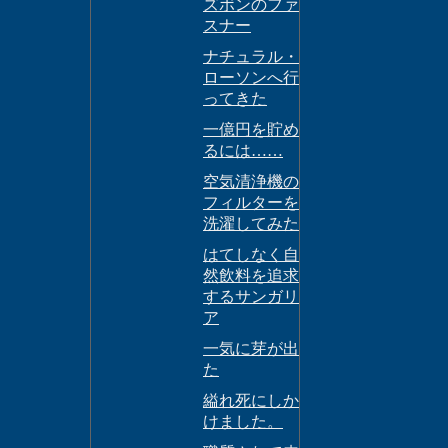
ズボンのファ
スナー
ナチュラル・
ローソンへ行
ってきた
一億円を貯め
るには……
空気清浄機の
フィルターを
洗濯してみた
はてしなく自
然飲料を追求
するサンガリ
ア
一気に芽が出
た
縊れ死にしか
けました。