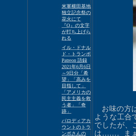
米軍横田基地
独立記念祭の
花火にて
『Q』の文字
が打ち上げら
れる
イル・ドナル
ド・トランポ
Patreon 語録
2021年6月6日
～9日分「希
望」「高みを
目指して」
「アメリカの
民主主義を救
う者」「奇
お味の方
跡」
ような工合
パロディアカ
でしたが、
ウントのトラ
は……。ま
ンポさんの