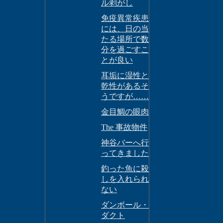
ル剥がし
免疫異常疾患
には、日の当
たる場所で数
分を過ごすこ
とが良い
耳垢に湿性と
乾性があるそ
うですが……
金目鯛の眼肉
The 事故物件
神谷バーへ行
ってきました
釣った魚に殺
しを入れられ
ない
ダンボール・
ダクト