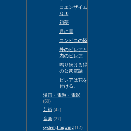
コエンザイム
Ｑ10
初夢
月に暈
コンビニの怪
外のピレアと
内のピレア
鳴り続ける緑
の公衆電話
ピレアは花を
付ける。
漫画・電遊・電影
(60)
芸術
(42)
音楽
(27)
system;Logwing
(12)