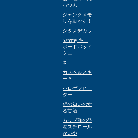
っつん
ジャンクメモ
リを動かす！
シダメヂカラ
Sammy キー
ボードパッド
ミニ
を
カスペルスキ
ー６
ハロゲンヒー
ター
猫の匂いのす
る甘酒
カップ麺の発
泡スチロール
がいや