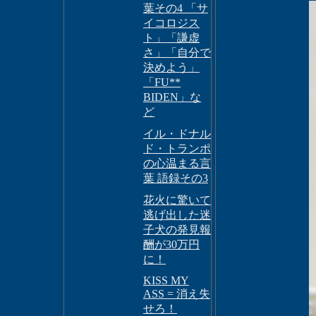
葉その4 「サ
イコロジス
ト」「謙虚
さ」「自分で
決めよう」
「FU**
BIDEN」な
ど
イル・ドナル
ド・トランポ
の心温まる言
葉 語録その3
花火に驚いて
逃げ出した迷
子犬の発見報
酬が30万円
に！
KISS MY
ASS = 消え失
せろ！