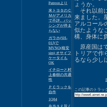
Patreonより
ょうか。
それ以前に
米トヨタのＣ
Ｍがアメリカ
来ました。
で不評、バッ
アルコール
シングが停ま
似たような
らない
構、身体に
ガラホ(SH-
01J)で
原産国はて
MVNO(格安
トリアで作
sim) オサイフ
ケータイも
るなら少し
OK
イチローと村
上春樹の共通
性
ＰＣラックを
この記事のトラックバ
自作
1Q84
弁当さえ旨く