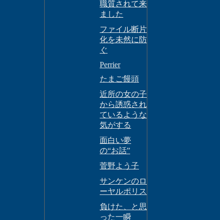
職質されて来
ました
ファイル断片
化を未然に防
ぐ
Perrier
たまご饅頭
近所の女の子
から誘惑され
ているような
気がする
面白い夢
の“お話”
菅野よう子
サンケンのロ
ーヤルポリス
負けた、と思
った一瞬