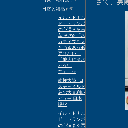
さて、実際
日常と雑感
(98)
イル・ドナル
ド・トランポ
の心温まる言
葉 その6 「ネ
ガティブな人
とつきあう必
要はない」
「他人に流さ
れない
で」...etc
南極大陸 -ロ
スチャイルド
島の大喜利レ
ビュー 日本
語訳
イル・ドナル
ド・トランポ
の心温まる言