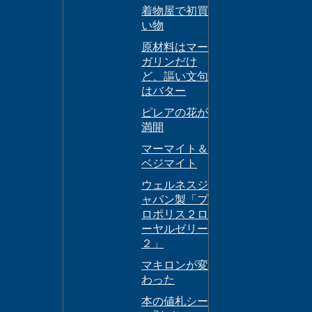
着物屋で初買
い物
原材料はマー
ガリンだけ
ど、謳い文句
はバター
ピレアの花が
満開
マーマイト＆
ベジマイト
ウェルネスジ
ャパン製「プ
ロポリス２ロ
ーヤルゼリー
２」
マキロンが変
わった
本の値札シー