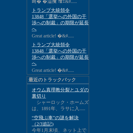
﨑� �溢攪 增ｴ&#.....
トランプ大統領令
13848「選挙への外国の干
渉への制裁」の期限が延長
へ
Great article! �&#.....
トランプ大統領令
13848「選挙への外国の干
渉への制裁」の期限が延長
へ
Great article! �&#.....
最近のトラックバック
オウム真理教分裂とユダの
裏切り
シャーロック・ホームズ
は、1891年、ラサに入.....
“空飛ぶ車”の謎を解決
（2/3追記)
今年1月末頃、ネット上で