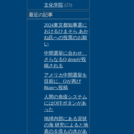
文化学院
(23)
最近の記事
2024東京都知事選に
おけるひまそら あか
ね氏への投票のお願
い
中間選挙に合わせ、
さらなるQ dropが投
稿される
アメリカ中間選挙を
目前に、Qが再び
8kunへ投稿
人間の免疫システム
にはOFFボタンがあ
った
地球内部にある泥状
の海 研究によると地
表の６倍もの水があ