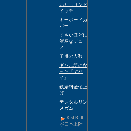
いわしサンド
イッチ
キーボードカ
バー
くさいほどに
濃厚なジュー
ス
子供の人数
ギャル語にな
った『ヤバ
イ』
銭湯料金値上
げ
デンタルリン
スガム
Red Bull
が日本上陸