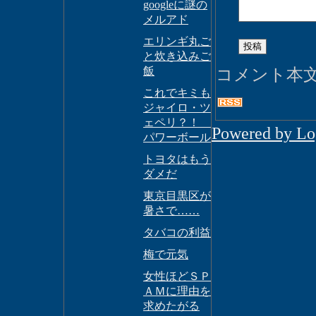
googleに謎の
メルアド
エリンギ丸ご
と炊き込みご
飯
コメント本
これでキミも
ジャイロ・ツ
ェペリ？！
Powered by L
パワーボール
トヨタはもう
ダメだ
東京目黒区が
暑さで……
タバコの利益
梅で元気
女性ほどＳＰ
ＡＭに理由を
求めたがる