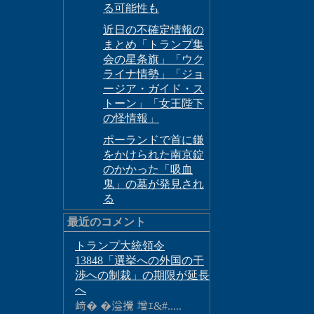
る可能性も
近日の不確定情報の
まとめ「トランプ集
会の星条旗」「ウク
ライナ情勢」「ジョ
ージア・ガイド・ス
トーン」「女王陛下
の怪情報」
ポーランドで首に鎌
をかけられた南京錠
のかかった「吸血
鬼」の墓が発見され
る
最近のコメント
トランプ大統領令
13848「選挙への外国の干
渉への制裁」の期限が延長
へ
﨑� �溢攪 增ｴ&#.....