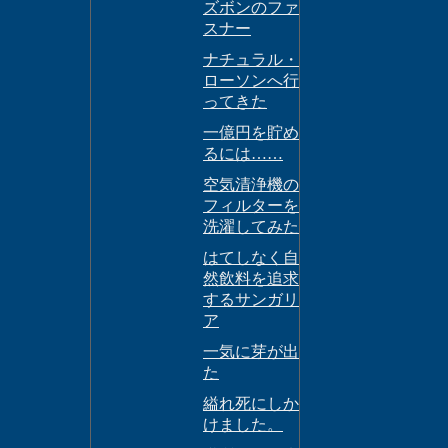
ズボンのファ
スナー
ナチュラル・
ローソンへ行
ってきた
一億円を貯め
るには……
空気清浄機の
フィルターを
洗濯してみた
はてしなく自
然飲料を追求
するサンガリ
ア
一気に芽が出
た
縊れ死にしか
けました。