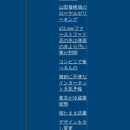
山田養蜂場の
ローヤルゼリ
ーキング
x51.org;ファ
ーストフード
店の氷は便器
の水より汚い
事が判明
コンビニで食
べるもの
微妙に不便な
インターネッ
ト天気予報
東京が冷蔵庫
状態
寝たまま読書
デザインを少
し変更