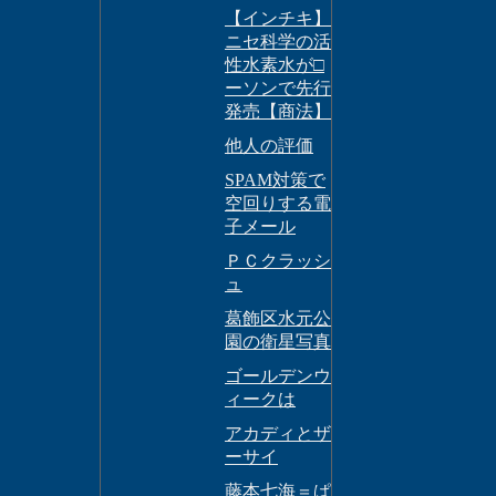
【インチキ】
ニセ科学の活
性水素水が□
ーソンで先行
発売【商法】
他人の評価
SPAM対策で
空回りする電
子メール
ＰＣクラッシ
ュ
葛飾区水元公
園の衛星写真
ゴールデンウ
ィークは
アカディとザ
ーサイ
藤本七海＝ぱ