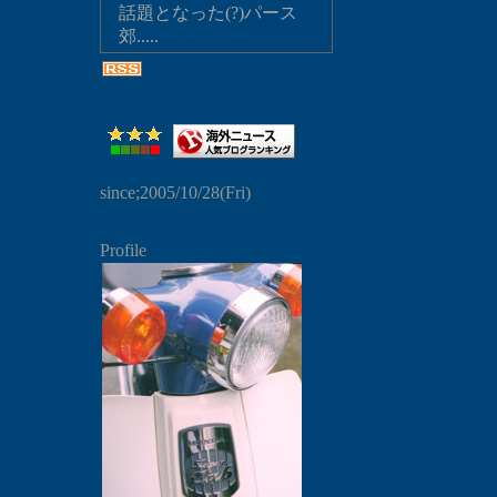
話題となった(?)パース
郊.....
since;2005/10/28(Fri)
Profile