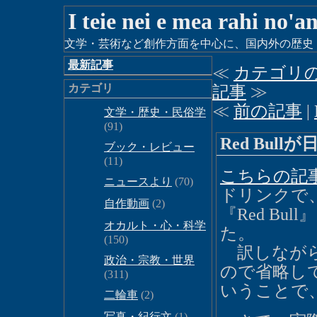
I teie nei e mea rahi no'a
文学・芸術など創作方面を中心に、国内外の歴史・時
最新記事
≪
カテゴリ
カテゴリ
記事
≫
≪
前の記事
|
文学・歴史・民俗学
(91)
Red Bull
ブック・レビュー
(11)
こちらの記
ニュースより
(70)
ドリンクで
自作動画
(2)
『Red B
オカルト・心・科学
た。
(150)
訳しながら『
政治・宗教・世界
ので省略し
(311)
いうことで
二輪車
(2)
写真・紀行文
(1)