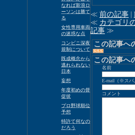
なれば新浪ロ
ーソンは勝て
≪
前の記事
|
る
≪
カテゴリ
女性専用車両
記事
≫
の迷惑な点
この記事へ
コンビニ深夜
規制について
この記事へ
既成概念から
逃れられない
名前
日本
妄想
E-mail（
年度初めの督
コメント
促状
プロ野球順位
予想
特許て何なの
だろう