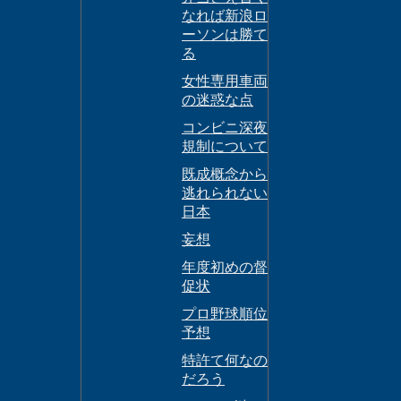
なれば新浪ロ
ーソンは勝て
る
女性専用車両
の迷惑な点
コンビニ深夜
規制について
既成概念から
逃れられない
日本
妄想
年度初めの督
促状
プロ野球順位
予想
特許て何なの
だろう