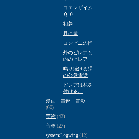
コエンザイム
Ｑ10
初夢
月に暈
コンビニの怪
外のピレアと
内のピレア
鳴り続ける緑
の公衆電話
ピレアは花を
付ける。
漫画・電遊・電影
(60)
芸術
(42)
音楽
(27)
system;Logwing
(12)