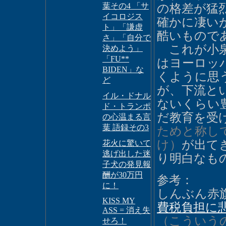
葉その4 「サ
の格差が猛
イコロジス
確かに凄い
ト」「謙虚
酷いもので
さ」「自分で
これが小泉
決めよう」
「FU**
はヨーロッ
BIDEN」な
くように思
ど
が、下流と
イル・ドナル
ないくらい
ド・トランポ
だ教育を受
の心温まる言
葉 語録その3
ためと称し
け）
が出て
花火に驚いて
逃げ出した迷
り明白なも
子犬の発見報
酬が30万円
参考：
に！
しんぶん赤旗
KISS MY
費税負担に悲
ASS = 消え失
（こういう
せろ！