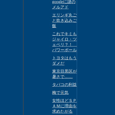
googleに謎の
メルアド
エリンギ丸ご
と炊き込みご
飯
これでキミも
ジャイロ・ツ
ェペリ？！
パワーボール
トヨタはもう
ダメだ
東京目黒区が
暑さで……
タバコの利益
梅で元気
女性ほどＳＰ
ＡＭに理由を
求めたがる