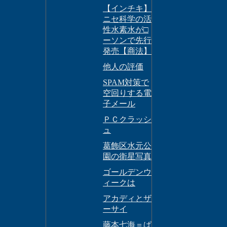
【インチキ】
ニセ科学の活
性水素水が□
ーソンで先行
発売【商法】
他人の評価
SPAM対策で
空回りする電
子メール
ＰＣクラッシ
ュ
葛飾区水元公
園の衛星写真
ゴールデンウ
ィークは
アカディとザ
ーサイ
藤本七海＝ぱ