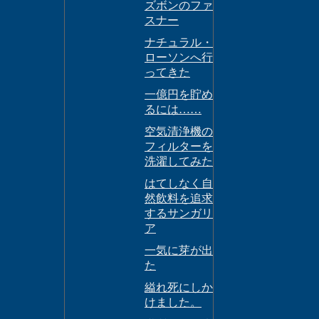
ズボンのファ
スナー
ナチュラル・
ローソンへ行
ってきた
一億円を貯め
るには……
空気清浄機の
フィルターを
洗濯してみた
はてしなく自
然飲料を追求
するサンガリ
ア
一気に芽が出
た
縊れ死にしか
けました。