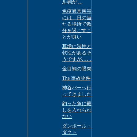
ル剥がし
免疫異常疾患
には、日の当
たる場所で数
分を過ごすこ
とが良い
耳垢に湿性と
乾性があるそ
うですが……
金目鯛の眼肉
The 事故物件
神谷バーへ行
ってきました
釣った魚に殺
しを入れられ
ない
ダンボール・
ダクト