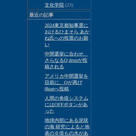
文化学院
(23)
最近の記事
2024東京都知事選に
おけるひまそら あか
ね氏への投票のお願
い
中間選挙に合わせ、
さらなるQ dropが投
稿される
アメリカ中間選挙を
目前に、Qが再び
8kunへ投稿
人間の免疫システム
にはOFFボタンがあ
った
地球内部にある泥状
の海 研究によると地
表の６倍もの水があ