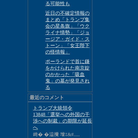
る可能性も
近日の不確定情報の
まとめ「トランプ集
会の星条旗」「ウク
ライナ情勢」「ジョ
ージア・ガイド・ス
トーン」「女王陛下
の怪情報」
ポーランドで首に鎌
をかけられた南京錠
のかかった「吸血
鬼」の墓が発見され
る
最近のコメント
トランプ大統領令
13848「選挙への外国の干
渉への制裁」の期限が延長
へ
﨑� �溢攪 增ｴ&#.....