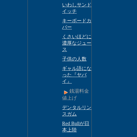
いわしサンド
イッチ
キーボードカ
バー
くさいほどに
濃厚なジュー
ス
子供の人数
ギャル語にな
った『ヤバ
イ』
銭湯料金
値上げ
デンタルリン
スガム
Red Bullが日
本上陸