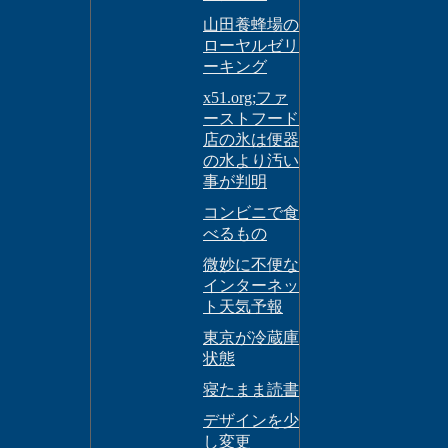
山田養蜂場の
ローヤルゼリ
ーキング
x51.org;ファ
ーストフード
店の氷は便器
の水より汚い
事が判明
コンビニで食
べるもの
微妙に不便な
インターネッ
ト天気予報
東京が冷蔵庫
状態
寝たまま読書
デザインを少
し変更