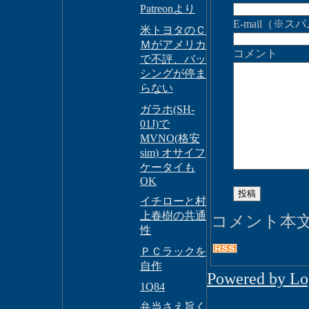
Patreonより
E-mail（
米トヨタのＣ
Ｍがアメリカ
コメント
で不評、バッ
シングが停ま
らない
ガラホ(SH-
01J)で
MVNO(格安
sim) オサイフ
ケータイも
OK
イチローと村
上春樹の共通
コメント本
性
ＰＣラックを
自作
Powered by L
1Q84
弁当さえ旨く