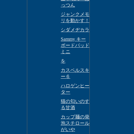
っつん
ジャンクメモ
リを動かす！
シダメヂカラ
Sammy キー
ボードパッド
ミニ
を
カスペルスキ
ー６
ハロゲンヒー
ター
猫の匂いのす
る甘酒
カップ麺の発
泡スチロール
がいや