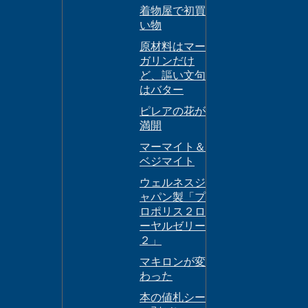
着物屋で初買
い物
原材料はマー
ガリンだけ
ど、謳い文句
はバター
ピレアの花が
満開
マーマイト＆
ベジマイト
ウェルネスジ
ャパン製「プ
ロポリス２ロ
ーヤルゼリー
２」
マキロンが変
わった
本の値札シー