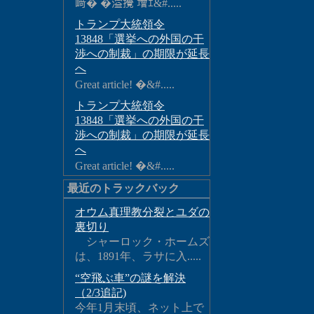
﨑� �溢攪 增ｴ&#.....
トランプ大統領令
13848「選挙への外国の干
渉への制裁」の期限が延長
へ
Great article! �&#.....
トランプ大統領令
13848「選挙への外国の干
渉への制裁」の期限が延長
へ
Great article! �&#.....
最近のトラックバック
オウム真理教分裂とユダの
裏切り
シャーロック・ホームズ
は、1891年、ラサに入.....
“空飛ぶ車”の謎を解決
（2/3追記)
今年1月末頃、ネット上で