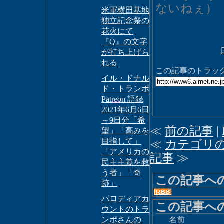
ないねぇ）
米軍横田基地
独立記念祭の
花火にて
『Q』の文字
が打ち上げら
れる
この記事のトラックバ
イル・ドナル
ド・トランポ
Patreon 語録
2021年6月6日
～9日分「希
≪
前の記事
|
望」「高みを
目指して」
≪
カテゴリ
「アメリカの
記事
≫
民主主義を救
う者」「奇
この記事へ
跡」
パロディアカ
この記事へ
ウントのトラ
ンポさんの
名前