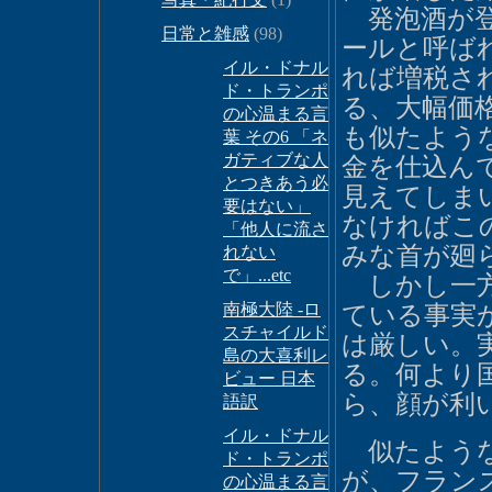
発泡酒が登
日常と雑感
(98)
ールと呼ば
イル・ドナル
れば増税さ
ド・トランポ
る、大幅価
の心温まる言
も似たよう
葉 その6 「ネ
ガティブな人
金を仕込ん
とつきあう必
見えてしま
要はない」
なければこ
「他人に流さ
みな首が廻
れない
で」...etc
しかし一方
南極大陸 -ロ
ている事実
スチャイルド
は厳しい。
島の大喜利レ
る。何より
ビュー 日本
ら、顔が利
語訳
イル・ドナル
似たような
ド・トランポ
が、フラン
の心温まる言