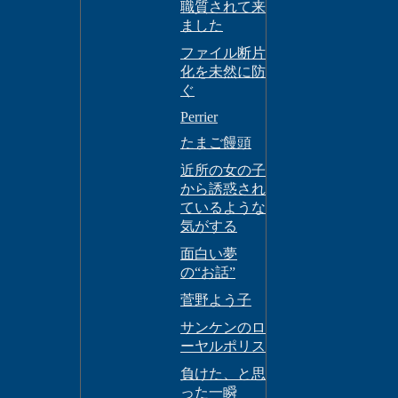
職質されて来
ました
ファイル断片
化を未然に防
ぐ
Perrier
たまご饅頭
近所の女の子
から誘惑され
ているような
気がする
面白い夢
の“お話”
菅野よう子
サンケンのロ
ーヤルポリス
負けた、と思
った一瞬