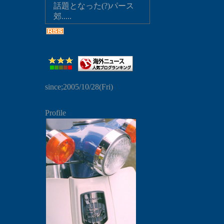
話題となった(?)パース
郊.....
since;2005/10/28(Fri)
Profile