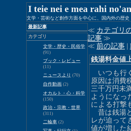
I teie nei e mea rahi no'a
文学・芸術など創作方面を中心に、国内外の歴史・時
最新記事
≪
カテゴリ
カテゴリ
記事
≫
≪
前の記事
|
文学・歴史・民俗学
(91)
銭湯料金値
ブック・レビュー
(11)
いつも行く
ニュースより
(70)
原因は消費
自作動画
(2)
三千万円未
オカルト・心・科学
ようになっ
(150)
による打撃
政治・宗教・世界
昔は銭湯と
(311)
レが迫って
二輪車
(2)
値が増した
写真・紀行文
(1)