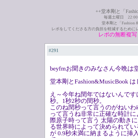
++堂本剛と「Fashio
毎週土曜日 22:0
堂本剛と「Fashion
レポをしてくださる方の負担を軽減するために
レポの無断複写
#291
beyfmお聞きのみなさん今晩は
堂本剛とFashion&MusicBoo
え～今年ね閏年ではないんです
秒。1秒2秒の閏秒。
このね閏秒って言うのがねいわ
って言うね非常に正確な時計に
際原子時って言う 太陽の動き
る世界時によって決められてい
が 0.9秒未満に納まるように