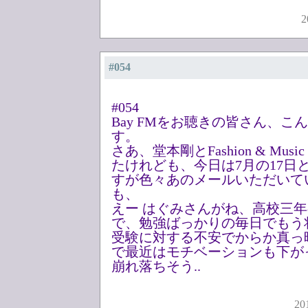
2
#054
#054
Bay FMをお聴きの皆さん、こ
す。
さあ、堂本剛とFashion & Musi
たけれども、今日は7月の17日
すが色々あのメールいただいて
も、
えー はぐみさんがね、高校三
で、勉強ばっかりの毎日でもう
受験に対する不安でからか真っ
で最近はモチベーションも下が
崩れ落ちそう..
20