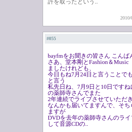
許を取ったという..
2010/
#055
bayfmをお聞きの皆さん こん
さあ、堂本剛とFashion＆Musi
ましたけれども、
今日もね7月24日と言うことで
と言う
私先日ね、7月9日と10日です
の薬師寺さんでまた
2年連続でライブさせていただ
なんかも届いてますんで、そち
ますが
DVDを去年の薬師寺さんのライ
して音源CDの..