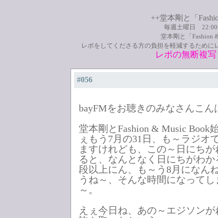
++堂本剛と「Fashio
毎週土曜日 22:0
堂本剛と「Fashion
レポをしてくださる方の負担を軽減するために
レポの無断複写
#056
bayFMをお聴きのみなさんこ
堂本剛とFashion & Music B
ぇもう7月の31日、も～ラジオ
ますけれども、この～日にちが
ると、なんとなく日にちがわか
段以上にん、も～う8月になん
うね～、そんな時間になってし
～。
えぇ今日ね、あの～エジソンが