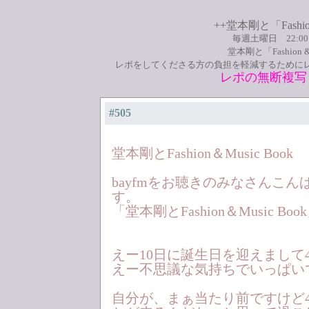
++堂本剛と「Fashio
毎週土曜日 22:0
堂本剛と「Fashion
レポをしてくださる方の負担を軽減するために
レポの無断複写
#505
堂本剛とFashion＆Music Book
bayfmをお聴きのみなさんこ
す。
「堂本剛とFashion＆Music B
えー10日に誕生日を迎えまして
えー不思議な気持ちでいっぱい
自分が、まぁ当たり前ですけど