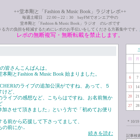
++堂本剛と「Fashion & Music Book」ラジオレポ++
毎週土曜日 22:00～22：30 bayFMでオンエア中の
堂本剛と「Fashion & Music Book」ラジオ のレポです
さる方の負担を軽減するためにレポのお手伝いをしてくださる方募集中です。
レポの無断複写・無断転載を禁止します。
日
月
聴きの皆さんこんばんは。
とFashion & Music Book 始まりました。
6
7
ECHERIのライブの追加公演がですね、あって、５
13
14
すけど、
20
21
のライブの感想など、こちらはですね、お名前無か
ど
27
28
ityに参加させて頂きました」という方で「初めてお便り
する前から応援して下さってまして、
*
10/19
の前にか..
続きを読む
記事検