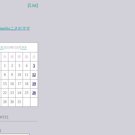
[List]
mailtoこさかママ
<<
>>
2019年10月
火
水
木
金
土
1
2
3
4
5
8
9
10
11
12
15
16
17
18
19
22
23
24
25
26
29
30
31
#532
索