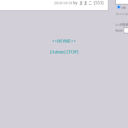
by ままこ [553]
2019/10/19
OR
スペース
レポ投
PASS
++HOME++
[Admin]
[TOP]