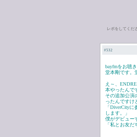
レポをしてくだ
#532
bayfmをお
堂本剛です。堂本剛
え～、ENDR
本やったんで
その追加公演
ったんですけ
「DiverC
します。」
僕がデビュー
「私とお友だち