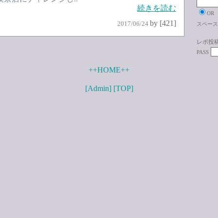
続きを読む
OR
by [421]
2017/06/24
スペース
レポ投
PASS
++HOME++
[Admin]
[TOP]