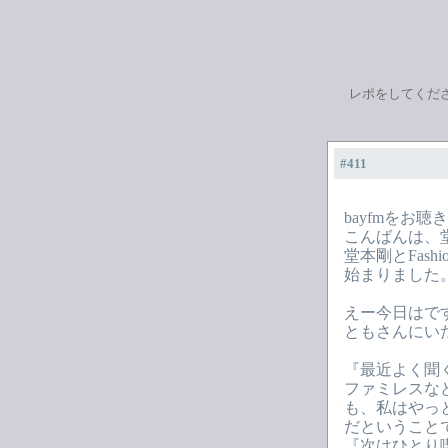
レポをしてくだ
#411
bayfmをお
こんばんは、
堂本剛とFashion
始まりました
えー今日はで
ともさんにい
『最近よく聞
ファミレスな
も、私はやっ
だということ
『次はひとり喫