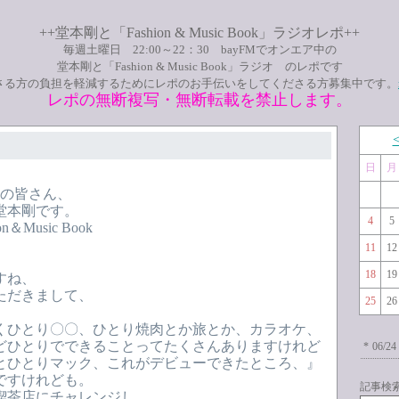
++堂本剛と「Fashion & Music Book」ラジオレポ++
毎週土曜日 22:00～22：30 bayFMでオンエア中の
堂本剛と「Fashion & Music Book」ラジオ のレポです
さる方の負担を軽減するためにレポのお手伝いをしてくださる方募集中です。
レポの無断複写・無断転載を禁止します。
日
月
聴きの皆さん、
堂本剛です。
4
5
＆Music Book
。
11
12
18
19
すね、
ただきまして、
25
26
くひとり〇〇、ひとり焼肉とか旅とか、カラオケ、
どひとりでできることってたくさんありますけれど
*
06/24
とひとりマック、これがデビューできたところ、』
ですけれども。
記事検
茶店にチャレンジし..