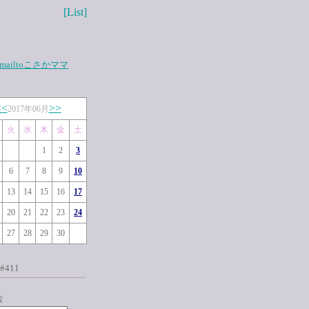
[List]
mailtoこさかママ
<<
>>
2017年06月
火
水
木
金
土
1
2
3
6
7
8
9
10
13
14
15
16
17
20
21
22
23
24
27
28
29
30
#411
索