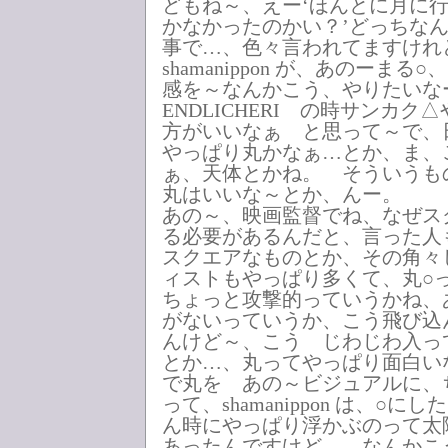
どもね～、えー‘ほんとに月に
かなかったのかい？’どっちな
事で…、色々言われてますけれ
shamanippon が、あのーま
感を～なんかこう、やりたいな
ENDLICHERI の時サンカ
方がいいなぁ と思って～で、
やっぱり丸かなぁ…とか、ま、
ぁ、天体とかね。 そういうも
丸はいいな～とか、んー。
あの～、映画監督でね、なぜス
る必要があるんだと、言った人
スクエアなものとか、その角々
ィストもやっぱり多くて、丸○
ちょっと攻撃的っていうかね、
がないっていうか、こう飛び込
んけど～、こう じわじわ入っ
とか…、丸ってやっぱり面白い
で丸を あの～ビジュアルに、
って、shamanippon は、○
ん時にやっぱり浮かぶのって太
あったんですけど…。なんかこ