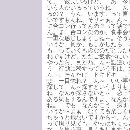
て、「彼氏いるけど、 あ、今
いう人がいるっていうね、 ん
るの？ うん います。って言
いですもんね、そりゃぁ。ん～
に合コン行ってんの？って話で
ん。ま、合コンなのか、食事会
一重な感じしますしね～。そう
いうか、何か、もしかしたら、
も…っていくものなのだとした
れですけど。ただご飯食べにい
やったら、またね、ん～話違い
う 行動に移すっていう事は
ん～。そんだけ ドキドキ し
ま 一目惚れ？ ん～ いい事
探して、ん～探すというよりも
ね なんか探さないと～ 恋っ
ある気もするんですよ、なんか
ね。 でも なんかこう 探す
いうか～まぁ なくても楽しく
ちゃうと危ないですから～。ん
って周り見ても、やっぱちょっ
な…と思う事 良くありますか