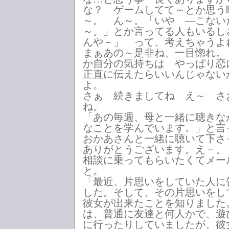
な？ ゲームしてて～とか思う
～。 ん～。「いや ―こない
～。」とか言ってる人もいるし
んや－」 って、考えちゃうよ
まぁあの～是非ね、一目惚れ。
か自分の気持ちは やっぱり恋
正直に伝えたらいいんじゃない
よ。
さぁ 続きましてね え～ さ
ね。
「あの毎週、母と一緒に聴きな
なことを学んでいます。」と言
おかあさんと一緒に聴いて下さ
ありがとうございます。え－。
相談に乗ってもらいたくてメ
と。
「最近、片思いをしていた人に
した。そして、その片思いを
彼女が出来たことを知りました
は、普通に友達と何人かで、遊
に行ったりしていましたが、彼