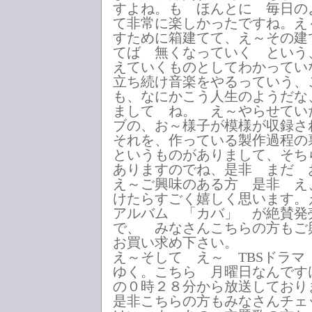
すよね。も ほんとに 毎日の
て非常に楽しかったですね。え
すために箱建てて、え～その建
てば 無くなっていく という
えていくものとしてわかってい
立ち続け音楽をやるっていう、
も、なにかこう人生のようだな
まして ね。 え～やらせてい
ブの、お～様子が模様が収録さ
それを、作っている製作過程の
というものがありまして、そち
ありますのでね、是非 まだ
え～ご興味のある方 是非 え
けたらすごく嬉しく思います。
アルバム 「カバ」 が絶賛発
で、 みなさんこちらの方もご
お買い求め下さい。
え～そして え～ TBSドラマ
ゆく。こちら 月曜日なんです
の０時２８分から放送してお
是非こちらの方もみなさんチ