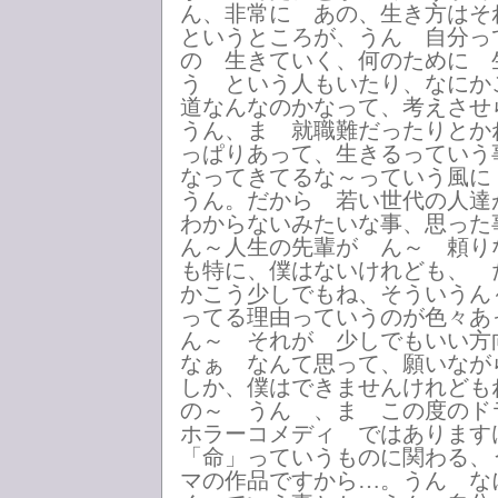
ん、非常に あの、生き方はそ
というところが、うん 自分っ
の 生きていく、何のために 
う という人もいたり、なにか
道なんなのかなって、考えさ
うん、ま 就職難だったりとか
っぱりあって、生きるっていう
なってきてるな～っていう風
うん。だから 若い世代の人達
わからないみたいな事、思っ
ん～人生の先輩が ん～ 頼り
も特に、僕はないけれども、 
かこう少しでもね、そういうん
ってる理由っていうのが色々あ
ん～ それが 少しでもいい方
なぁ なんて思って、願いなが
しか、僕はできませんけれども
の～ うん 、ま この度の
ホラーコメディ ではありま
「命」っていうものに関わる、
マの作品ですから…。うん な