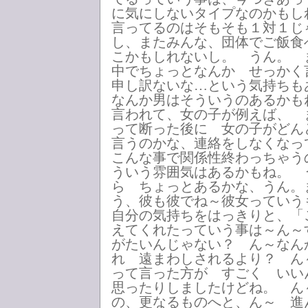
に気にしないタイプなのかもし
言ってるのはそもそも１対１じ
し、またみんな、団体でご飯食
こかもしれないし。 うん。 
中でちょっとなんか せっかく
申し訳ないな…という気持ちも
なんか男はそういうのあるかも
言われて、女の子が例えば、 
って断った後に 女の子がどん
言うのかな、連絡をしなくな
こんな事で関係性終わっちゃう
ういう雰囲気はあるかもね。 
ら ちょっとあるかな、うん。
う、彼も彼でね～彼女っていう
自分の気持ちをはっきりと、「
えてくれたっていう事は～ん～
がたいんじゃない？ ん～なん
れ 遠まわしされるより？ 
って言った方が すごく いい
思ったりしましたけどね。 ん
の、更なるものへと、ん～ 進