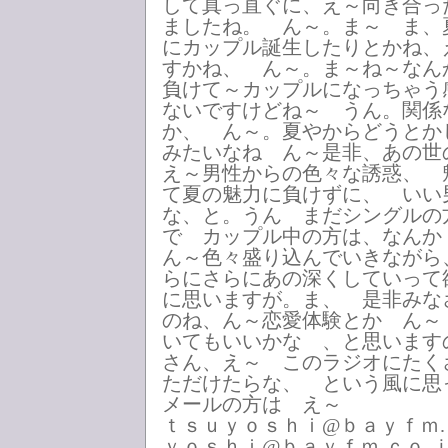
して真っ直ぐに、え～向き合っ
ましたね。 ん～。ま～ ま、
にカップル誕生したりとかね、
すかね、 ん～。ま～ね～なん
負けて～カップルになっちゃう
ないですけどね～ うん。関係
か、 ん～。夏やからどうと
みたいなね ん～是非、あの世
え～男性からの色々な誘惑、 
て夏の魅力に負けずに、 いい
な、と。うん まだシングルの
で カップル中の方は、なんか
ん～色々盛り込んでいきながら
らにさらにあの深くしていって
に思いますが。ま、 是非みな
のね、ん～恋愛体験とか ん～
いてもいいかな 、と思います
さん、え～ このラジオにたく
ただけたらな、 という風に思
メールの方は え～
ｔｓｕｙｏｓｈｉ@ｂａｙｆｍ.
ｙｏｓｈｉ@ｂａｙｆｍ.ｃｏ.