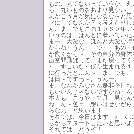
もの、見てないっていうか、丸
ら、丸いものをあまり見ない、
んかこう月が気になるな～と思
フにしてなんか色々考えたりし
ん。ま、でもこの１９６９年ア
いうのは、ほんとに着いていた
まー、大変な、ほんと大変な時
からね～うん～。で～～あの～
が働くから～、その自分の身体
宙空間飛ばして、また戻ってく
～、すごいな～僕が生まれる１
に行ったと…ん～。ま、でも、
は日～ですわ～。うんー。
ま、なんかみなさん是非今日ち
もいいんじゃないですかね～ん
本人も、こうやって月、見たん
ね、ん～色々、想いはせながら
らなぁ、と思います。
それでは、今日はまず「♪ く
らからスタートしたいと思いま
それでは どうぞ！