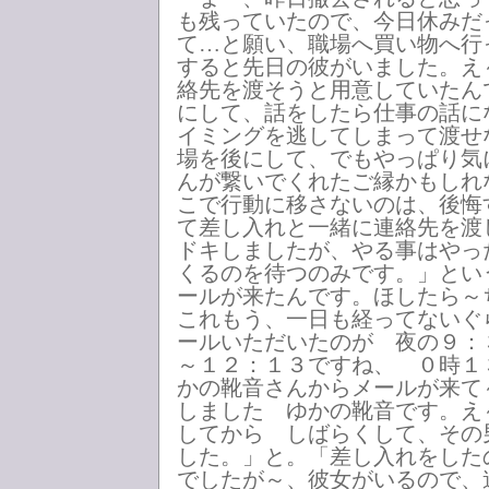
も残っていたので、今日休みだ
て…と願い、職場へ買い物へ行
すると先日の彼がいました。え
絡先を渡そうと用意していたん
にして、話をしたら仕事の話に
イミングを逃してしまって渡せ
場を後にして、でもやっぱり気
んが繋いでくれたご縁かもしれ
こで行動に移さないのは、後悔
て差し入れと一緒に連絡先を渡
ドキしましたが、やる事はやっ
くるのを待つのみです。」とい
ールが来たんです。ほしたら～
これもう、一日も経ってないぐ
ールいただいたのが 夜の９：
～１２：１３ですね、 ０時１
かの靴音さんからメールが来て
しました ゆかの靴音です。え
してから しばらくして、その
した。」と。「差し入れをした
でしたが～、彼女がいるので、