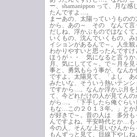
ー、shamanippon って、月
たんですよ…。
まーあの、太陽っていうものの
から、あの～ その なんて言
だしね、浮かぶものではなくて
いくもの、沈んでいくもの、み
イションがあるんで～。人生観
わかりやすいと思ったんですけ
ほうが・・ 気になると言うか
月、気にしてて～。で～月を見
事と、勇気もらう事が、なんか
ですよ。太陽見て、「よし あ
みたいな、そういう熱いテンシ
ですから…。なんか浮かぶ月を
て、今どれだけの人が見てんの
がら…。「下手したら俺ぐらい
もな…この２０１３年。」とか
が好きで～。昔の人は 多分も
んですよね。平安時代とか…も
今の人、そんな上見いひんから
もんずっと見て、目線下やしね