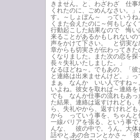
きません。と、わざわざ 仕事
くれたのに、ごめんなさい。」
す。～しょぼん～ っていうね
くまた会えたのに～何もしな
行動起こした結果なので 悔
来ることがあるかもしれないの
声をかけて下さい。 と切実な
章からも切実さが伝わってきた
くなりました。また次の恋を探
長々失礼いたしました。」
なるほどね～。でもあの、「彼
と連絡は出来ませんけど。」
まぁ なんか いい人ですね～
いよね。彼女を取れば～連絡
でも なんか仕事の流れもあっ
た結果、連絡は返すけれども、
ら、失礼やから、返すけれども
から っていう事を、ちゃん
一線バリアを張る、という事で
んな、 彼の中で。うん。大体
話やと,あの合コンとかさ～「