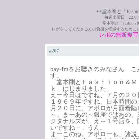
++堂本剛と「Fashio
毎週土曜日 22:0
堂本剛と「Fashion
レポをしてくださる方の負担を軽減するために
レポの無断複写
#207
bay-fmをお聴きのみなさん、
す。
「堂本剛とＦａｓｈｉｏｎ＆Ｍ
ｋ」はじまりました。
えー今日はですね、７月の２０
１９６９年ですね、日本時間の
月２０日に、アポロが月面着陸
～。まーあの～銀座ではあの、
クタナルズが、え～１号店を、
いですね－。うん。
まーこのね。アポローも、諸説