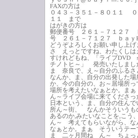
FAXの方は
０４３－３５１－８０１１ ０
１１ まで
はがきの方は
郵便番号 ２６１－７１２７ 
号 ２６１－７１２７ ｂａｙ
どうぞよろしくお願い申し上げ
さ えっとですね、わたくしは
すけれどもね、「ライブDVD sha
チノトヒ～」 発売いたしま
ま 奈良で、え～自分のふる
なんか、ま、自分の出発した場
か、今の自分の、お～居場所っ
場所を考えたいなぁとか。まぁ
ん～ライブ会場に来てくださっ
日本という、ま、自分の住んで
所ん～街、 なんかそういうも
あるのか,みたいなことを,こう
ん～ 考えてもらいながら、な
なぁとか。まぁ そういうテー
ま 二ヶ月間ね ん～ ちょっ