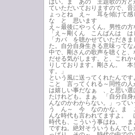
はい。ま あの 主題歌の方と
ていただいておりますので、音
ょっとね え～ 耳を傾けて感
な と 思います
え～最後にやっくん。男性の方
「え～剛くん こんばんは は
「カバ を聴かせていただきま
た。自分自身生きる意味ってな
中で、剛さんの歌声を聴くと、
だせる気がします。と、これか
りしております。剛さん。 本
す。」
という風に送ってくれたんです
こと 言ってくれる～同性の人
は嬉しい事だなぁ 、と思い選
たけれども。まぁ 「自分自身
んなのかわからない。」ってい
う ん～ 今 なのかな。ま 
んな時代も言われてますよ。 
時代も、こういう事はね、 ま
ですね。絶対そういうもんでし
っぱり その～ 時代の中での