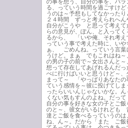
の事を想う、自分の事を、バラ
る、っていう時間を過ごすけど
うのは～予想もしてなかったり
２４時間 ずっと考えられへ
自分がこうや と思って考えて
らの意見が、ぽん、と入ってく
るから、 「いや俺、それ考え
っていう事で考えた時に、いや
ぁ、 ごめんね。っていう言葉
うけど。まぁ でもこれはね～
の男の子の前で～女出さんと～
想って存在してあげれるんだっ
べに行けばいいと思うけど～、
まって～ 「やっぱりあなたの
ていう感情を～彼に投げてしま
ったらいいんじゃないかな。ん
くない気もすんのよね。だって
自分の事を好きな女の子とご飯
のと～、彼女がいるけれども 
達とご飯を食べるっていうのは
ね、ん～。だから「また ご飯
てるっていう事は、今つきあっ