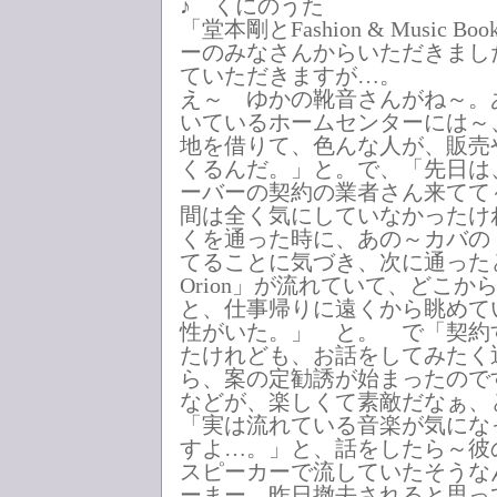
♪ くにのうた
「堂本剛とFashion & Music 
ーのみなさんからいただきまし
ていただきますが…。
え～ ゆかの靴音さんがね～。
いているホームセンターには～
地を借りて、色んな人が、販売
くるんだ。」と。で、「先日は
ーバーの契約の業者さん来てて
間は全く気にしていなかったけ
くを通った時に、あの～カバの「
てることに気づき、次に通ったとき
Orion」が流れていて、どこ
と、仕事帰りに遠くから眺めて
性がいた。」 と。 で「契約
たけれども、お話をしてみたく
ら、案の定勧誘が始まったので
などが、楽しくて素敵だなぁ、
「実は流れている音楽が気にな
すよ…。」と、話をしたら～彼
スピーカーで流していたそうな
ーまー、昨日撤去されると思っ