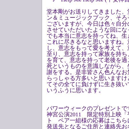
堂本剛がお送りしてきました、
ン＆ミュージックブック、そろ
ございますが、今日は色々自分
させていただいたような回にな
でも本当に意志を持ってね、生
これに尽きるなと思いますね。
し、意志をもって愛を考えて、
至り、意志を持って家族を持ち
を育て、意志を持って老後を過
死というものを意識しながら、
謝をする。是非皆さん色んなお
らっしゃる方多いと思いますけ
てその全てに負けずに生き抜い
いうふうに思います。
パワーウィークのプレゼントで
神宮公演2011 限定特別上映
ト ペア一組様の応募はこちら
発送先となるご住所と連絡先お