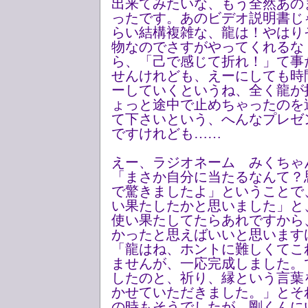
出来てみたいな、もう全然あの
ったです。あのビデオ説明書じ
らい結構複雑な、龍は！やはり
物なのでさすがやってくれるな
ら、「己で感じて折れ！」て事
せんけれども、えーにしても時
ーしていくというね、全く龍が
ょっと途中で止めちゃったのを
て下さいという、へんなプレゼ
ですけれども……
えー、ラジオネーム みくちゃ
「まさか自分に当たるなんて？
で驚きましたよ」ということで、
い果たしたかと思いました」と
使い果たしてたらあれですから
かったと思えばいいと思います
「龍はね、ホントに難しくてこ
ませんが、一応完成しました。
したのと、祈り、縁という言葉
かせていただきました。」とそ
の時もそうでしたが、剛くんに