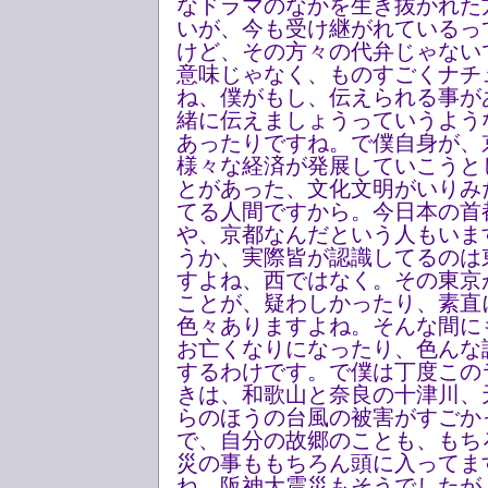
なドラマのなかを生き抜かれた
いが、今も受け継がれているっ
けど、その方々の代弁じゃない
意味じゃなく、ものすごくナチ
ね、僕がもし、伝えられる事が
緒に伝えましょうっていうよう
あったりですね。で僕自身が、
様々な経済が発展していこうと
とがあった、文化文明がいりみ
てる人間ですから。今日本の首
や、京都なんだという人もいま
うか、実際皆が認識してるのは
すよね、西ではなく。その東京
ことが、疑わしかったり、素直
色々ありますよね。そんな間に
お亡くなりになったり、色んな
するわけです。で僕は丁度この
きは、和歌山と奈良の十津川、
らのほうの台風の被害がすごか
で、自分の故郷のことも、もち
災の事ももちろん頭に入ってま
ね、阪神大震災もそうでしたが