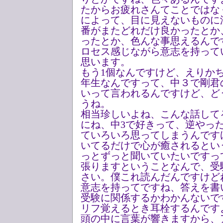
たからお疲れさんてことではな
によって、目に見えないものに
番がまたどれだけ良かったとか
ったとか、色んな事思えるんで
ロセス感じながら意志を持って
思います。
もう1個なんですけど、えりか
年生なんですって、中３で剛君
いって言われるんですけど、ど
うね。
相当珍しいよね、こんな話して
にね、中3で好きって、逆やっ
ていろいろ思ってしまうんです
いてるだけで心が癒されるとい
っとずっと聞いていたいですっ
張りますということなんで、受
さい。僕これ読んだんですけど
意志を持ってですね、答えを書
受験に関係するかわかんないで
リフ覚えるとき耳栓するんです
頭の中に言葉が響きますから、