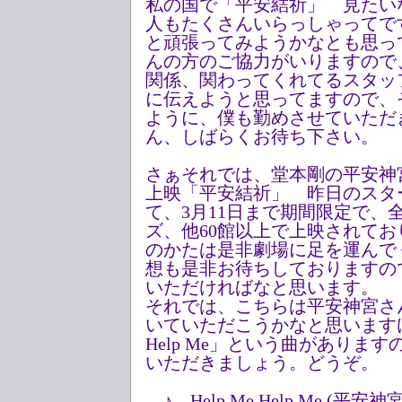
私の国で「平安結祈」 見たい
人もたくさんいらっしゃってで
と頑張ってみようかなとも思っ
んの方のご協力がいりますので
関係、関わってくれてるスタッ
に伝えようと思ってますので、
ように、僕も勤めさせていただ
ん、しばらくお待ち下さい。
さぁそれでは、堂本剛の平安神宮
上映「平安結祈」 昨日のスタ
て、3月11日まで期間限定で、
ズ、他60館以上で上映されて
のかたは是非劇場に足を運んで
想も是非お待ちしておりますの
いただければなと思います。
それでは、こちらは平安神宮さ
いていただこうかなと思いますけど
Help Me」という曲がありま
いただきましょう。どうぞ。
♪ Help Me Help Me (平安神