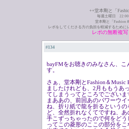
++堂本剛と「Fashio
毎週土曜日 22:0
堂本剛と「Fashion
レポをしてくださる方の負担を軽減するために
レポの無断複写
#134
bayFMをお聴きのみなさん、
す。
さぁ、堂本剛とFashion＆Musi
ましたけれども、2月ももうあ
てしまうってところでございま
まああの、前回あのパワーウイ
ね、折り紙で龍を折るというの
ど、全然折れなくてですね、あ
手こずっちゃったので何をどう
ってこの菱形のここの部分をこ