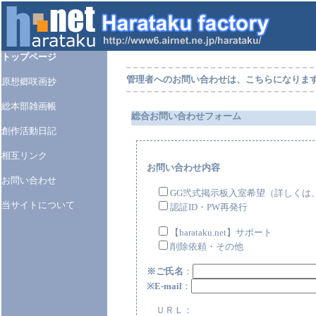
トップページ
管理者へのお問い合わせは、こちらになりま
原想郷咲画抄
総本部雑画帳
総合お問い合わせフォーム
創作活動日記
相互リンク
お問い合わせ内容
お問い合わせ
GG弐式掲示板入室希望（詳しくは
当サイトについて
認証ID・PW再発行
【harataku.net】サポート
削除依頼・その他
※ご氏名
：
※E-mail
：
ＵＲＬ：