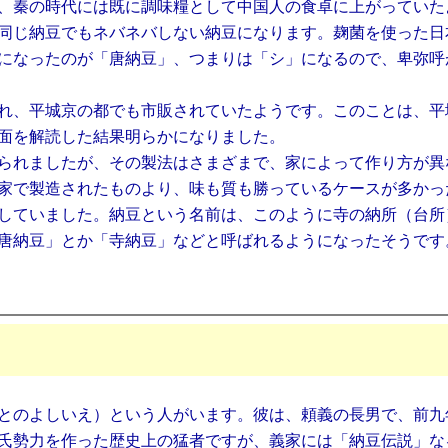
、秦の時代には既に調味糧として中国人の食卓に上がっていた
同じ納豆でもネバネバしない納豆になります。麹菌を使った日
になったのが「唐納豆」、つまりは「シ」になるので、卑弥呼
れ、平城京の都でも市販されていたようです。このことは、平
面を解読した結果明らかになりました。
られましたが、その製法はさまざまで、家によって作り方が異
家で製造されたものより、味も質も勝っているケースが多かっ
していました。納豆という名前は、このように寺の納所（台所
唐納豆」とか「寺納豆」などと呼ばれるようになったそうです
とのよしいえ）という人がいます。彼は、頼義の長男で、前九
氏勢力を作った歴史上の猛者ですが、義家には「納豆伝説」な