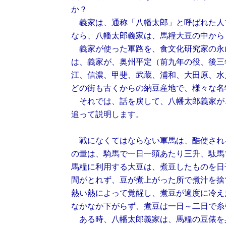
か？
義家は、通称「八幡太郎」と呼ばれた人
なら、八幡太郎義家は、馬糧大豆の中から
義家が使った軍路を、食文化研究家の永
は、義家が、奥州平定（前九年の役、後三
江、信濃、甲斐、武蔵、浦和、大田原、水
どの街も古くからの納豆産地で、様々な名
それでは、話を戻して、八幡太郎義家が
追って説明します。
戦になくてはならない軍馬は、酷使され
の量は、騎馬で一日一頭あたり三升、駄馬
馬糧に利用する大豆は、煮豆したものを日
間がとれず、豆が煮上がった所で煮汁を捨
熱い熱によって覚醒し、煮豆が適度に冷え
なかなか下がらず、煮豆は一日～二日で糸
ある時、八幡太郎義家は、馬糧の豆俵を