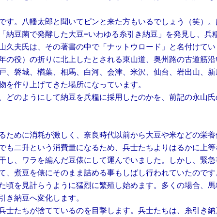
です。八幡太郎と聞いてピンと来た方もいるでしょう（笑）。
「納豆菌で発酵した大豆=いわゆる糸引き納豆」を発見し、兵
山久夫氏は、その著書の中で「ナットウロード」と名付けてい
年の役）の折りに北上したとされる東山道、奥州路の古道筋沿
戸、磐城、楢葉、相馬、白河、会津、米沢、仙台、岩出山、新
物を作り上げてきた場所になっています。
、どのようにして納豆を兵糧に採用したのかを、前記の永山氏
るために消耗が激しく、奈良時代以前から大豆や米などの栄養
でも二升という消費量になるため、兵士たちよりはるかに上等
干し、ワラを編んだ豆俵にして運んでいました。しかし、緊急
て、煮豆を俵にそのまま詰める事もしばし行われていたのです
た頃を見計らうように猛烈に繁殖し始めます。多くの場合、馬
引き納豆へ変化します。
兵士たちが捨てているのを目撃します。兵士たちは、糸引き納