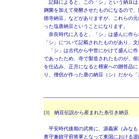
記録によると、この「シ」という納豆は
麹菌を加えて発酵させたものになるので、
徳寺納豆」などがありますが、これらの元
った塩唐納豆ということになります。
奈良時代に入ると、「シ」は盛んに作ら
「シ」について記載されたものがあり、文
「シ」は古代から中世にかけて盛んに作
であったため、寺で製造されたものが、俗
を仕込み、正月になると檀家への贈答品に
り、僧侶が作った唐の納豆（シ）だから「
[3] 納豆伝説から産まれた糸引き納豆
平安時代後期の武将に、源義家（みなも
奥守兼鎮守府将軍となって東国における源