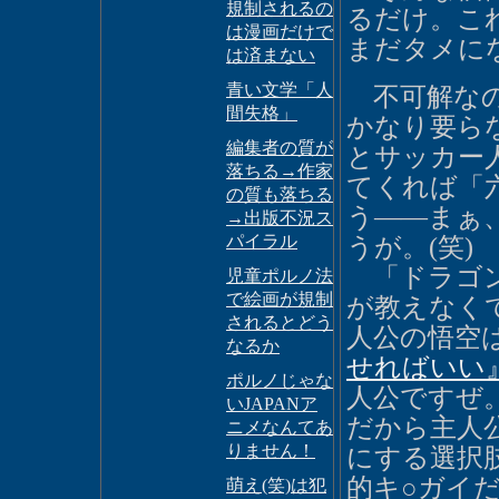
規制されるの
るだけ。これ
は漫画だけで
まだタメにな
は済まない
青い文学「人
不可解なの
間失格」
かなり要ら
編集者の質が
とサッカー
落ちる→作家
てくれば「
の質も落ちる
う――まぁ
→出版不況ス
パイラル
うが。(笑)
「ドラゴン
児童ポルノ法
で絵画が規制
が教えなく
されるとどう
人公の悟空
なるか
せればいい
ポルノじゃな
人公ですぜ
いJAPANア
だから主人
ニメなんてあ
りません！
にする選択
的キ○ガイ
萌え(笑)は犯