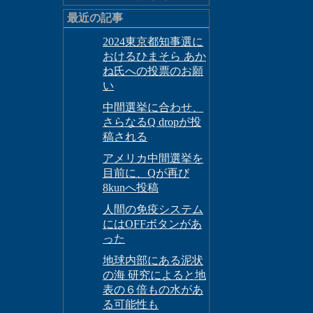
最近の記事
2024東京都知事選に
おけるひまそら あか
ね氏への投票のお願
い
中間選挙に合わせ、
さらなるQ dropが投
稿される
アメリカ中間選挙を
目前に、Qが再び
8kunへ投稿
人間の免疫システム
にはOFFボタンがあ
った
地球内部にある泥状
の海 研究によると地
表の６倍もの水があ
る可能性も