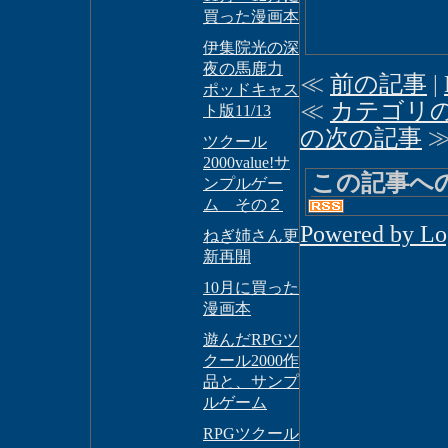
買った漫画本
伊集院光の深
夜の馬鹿力
≪
前の記事
|
ポッドキャス
≪
カテゴリ
ト版11/13
の次の記事
ツクール
2000value!サ
この記事へ
ンプルゲー
ム その２
Powered by L
ねぎ姉さん更
新再開
10月に買った
漫画本
遊んだRPGツ
クール2000作
品と、サンプ
ルゲーム
RPGツクール