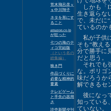
けで地球を
荒木飛呂彦ｖ
しかも「DE
ｓ中川翔子
生き返らな
ネタを形にす
で、未だに
ること
ているのか
amazon.co.jp
が狂った
私が子供に
七つの海のテ
そも“教える
ィコ完結版
分で勝手に
（という名の
だと思う。
総集編）
それでも強
狭き門
な。ポリゴ
作品づくりに
味だろうか
必要な精神的
解できるセ
要素
テレビゲーム
後になって
と手先の器用
知っている
さ
ていない。
読売新聞夕刊