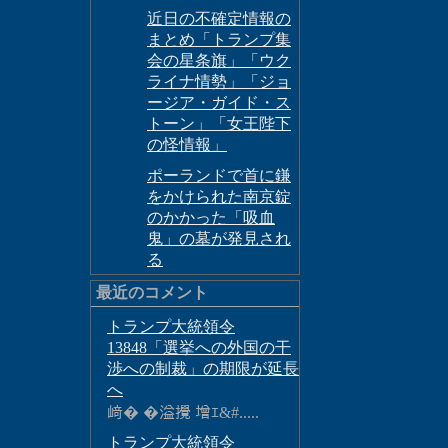
近日の不確定情報の
まとめ「トランプ集
会の星条旗」「ウク
ライナ情勢」「ジョ
ージア・ガイド・ス
トーン」「女王陛下
の怪情報」
ポーランドで首に鎌
をかけられた南京錠
のかかった「吸血
鬼」の墓が発見され
る
最近のコメント
トランプ大統領令
13848「選挙への外国の干
渉への制裁」の期限が延長
へ
﨑� �溢攪 增ｴ&#.....
トランプ大統領令