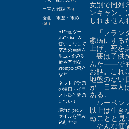
女別で同列
日常と雑感
(98)
ンキャン」
漫画・電遊・電影
しれません
(60)
「フランダ
AI作画ツー
ルCraiyonを
鬱病にする
使いこなして
上げ、死を
空想の画像を
要は子供が
生成 - 歪み対
策や有用な
んだ――で
Promptの紹介
お話。これ
など
地盤のない
ネットで話題
が、日本人
の漫画・イラ
ある。
スト盗作問題
について
ルーベンス
以上は生き
壊れたpsdフ
ァイルを読み
ぬことと見
込む方法
そんな価値