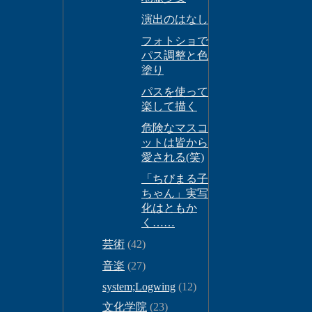
演出のはなし
フォトショで
パス調整と色
塗り
パスを使って
楽して描く
危険なマスコ
ットは皆から
愛される(笑)
「ちびまる子
ちゃん」実写
化はともか
く……
芸術
(42)
音楽
(27)
system;Logwing
(12)
文化学院
(23)