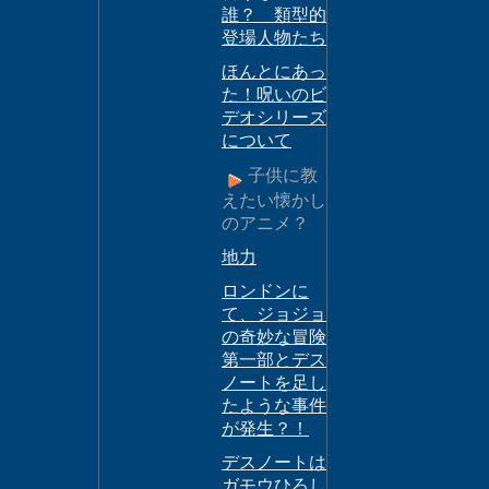
誰？ 類型的
登場人物たち
ほんとにあっ
た！呪いのビ
デオシリーズ
について
子供に教
えたい懐かし
のアニメ？
地力
ロンドンに
て、ジョジョ
の奇妙な冒険
第一部とデス
ノートを足し
たような事件
が発生？！
デスノートは
ガモウひろし