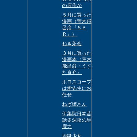
の原作か
５月に買った
漫画（荒木飛
呂彦『ＳＢ
Ｒ』）
ねぎ茶会
３月に買った
漫画本（荒木
飛呂彦・うす
た京介）
ホロスコープ
は愛先生にお
任せ
ねぎ姉さん
伊集院日本昔
話＠深夜の馬
鹿力
地獄少女