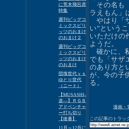
その名も
に荒木飛呂彦
特集
ラえもん」
やはり「サ
週刊ビッグコ
ミックスピリ
い”という
ッツのおまけ
いただけの
のおまけ２
ようだ。
週刊ビッグコ
確かに、私
ミックスピリ
でも「サザ
ッツのおまけ
のおまけ
のあり方と
団塊世代ｖｓ
が、今の子
ゆとり世代
る。
（ニート）
【MUSASHI―GUN
道―】ＲＧＢ
アドベンチャ
漫画・
ー打ち切り
この記事のトラックバ
【後番】
11月～12月に