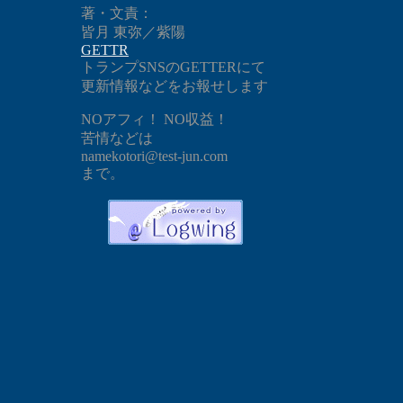
著・文責：
皆月 東弥／紫陽
GETTR
トランプSNSのGETTERにて
更新情報などをお報せします
NOアフィ！ NO収益！
苦情などは
namekotori@test-jun.com
まで。