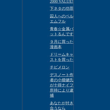
2000 VALUE!
下ネタの功罪
囚人へのペル
エムフル
青春☆金属バ
ットるんです
９月に買った
漫画本
ドリームキャ
ストを買った
チビメロン
デスノート作
者の小畑健氏
が十得ナイフ
所持により逮
捕
あなたが付き
合うなら