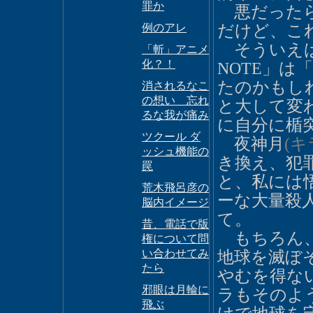
罪か
悪だったら
例のアレ
だけど、こ
そういえば
「斬」アニメ
化？！
NOTE」
たのかもしれ
消されるなこ
の想い 忘れ
と大して変
るな我が痛み
に自分に楯
ツクール ダ
夜神月
(キ
ッシュ機能の
き換え、犯
罠
と、私には
荒木飛呂彦の
ーな大量殺
脳内イメージ
て。
昔、電話で版
もちろん、
権について問
い合わせてみ
地球を滅ぼ
たら
やむを得な
邪眼は月輪に
ラもそのよ
飛ぶ