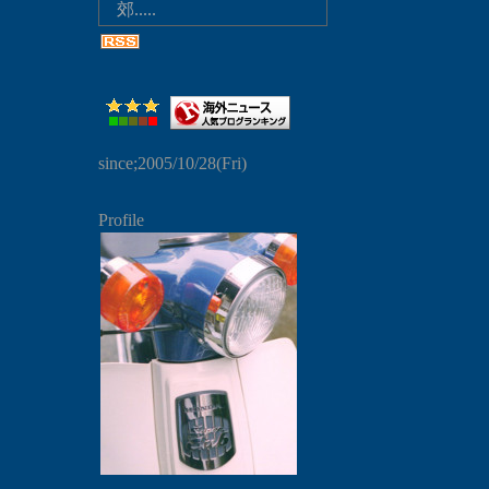
郊.....
since;2005/10/28(Fri)
Profile