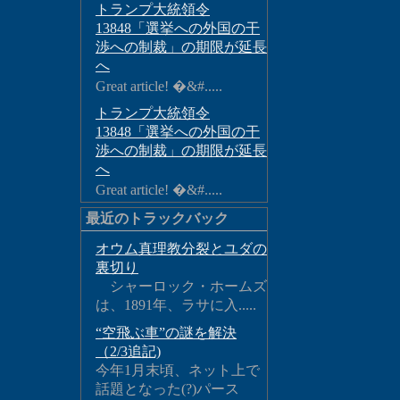
トランプ大統領令
13848「選挙への外国の干
渉への制裁」の期限が延長
へ
Great article! �&#.....
トランプ大統領令
13848「選挙への外国の干
渉への制裁」の期限が延長
へ
Great article! �&#.....
最近のトラックバック
オウム真理教分裂とユダの
裏切り
シャーロック・ホームズ
は、1891年、ラサに入.....
“空飛ぶ車”の謎を解決
（2/3追記)
今年1月末頃、ネット上で
話題となった(?)パース