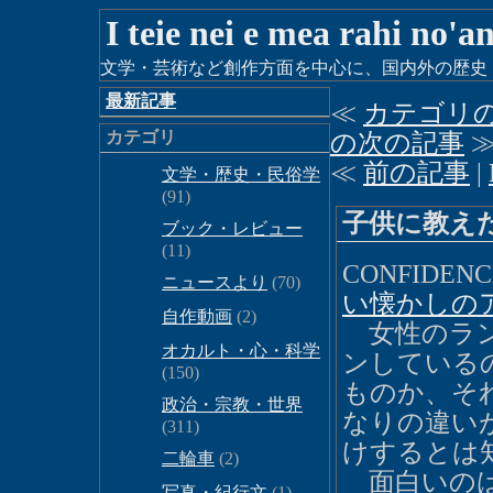
I teie nei e mea rahi no'a
文学・芸術など創作方面を中心に、国内外の歴史・時
最新記事
≪
カテゴリ
カテゴリ
の次の記事
≪
前の記事
|
文学・歴史・民俗学
(91)
子供に教え
ブック・レビュー
(11)
CONFIDENC
ニュースより
(70)
い懐かしの
自作動画
(2)
女性のラン
オカルト・心・科学
ンしている
(150)
ものか、そ
政治・宗教・世界
なりの違い
(311)
けするとは
二輪車
(2)
面白いのは
写真・紀行文
(1)