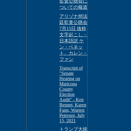
監査公聴会に
ついての報道
アリゾナ州法
廷監査公聴会
7月15日 抜粋
文字起こし・
日本語訳 ケ
ン・ベネッ
ト、カレン・
ファン
Transcript of
"Senate
Hearing on
Maricopa
County
Election
Audit" - Ken
Bennet, Karen
Fann, Warren
Petersen, July
15, 2021
トランプ大統