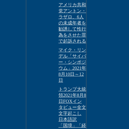
アメリカ共和
党アントン・
ラザロ、6人
の未成年者を
勧誘して性行
為をさせた罪
で起訴される
マイク・リン
デル「サイバ
ー・シンポジ
ウム」2021年
8月10日～12
日
トランプ大統
領2021年8月8
日FOXイン
タビュー全文
文字起こし
日本語訳
「国境」「経