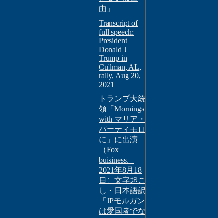
由」
Transcript of
full speech:
President
Donald J
Trump in
Cullman, AL,
rally, Aug 20,
2021
トランプ大統
領「Mornings
with マリア・
バーティモロ
に」に出演
（Fox
buisiness、
2021年8月18
日）文字起こ
し・日本語訳
「JPモルガン
は愛国者でな