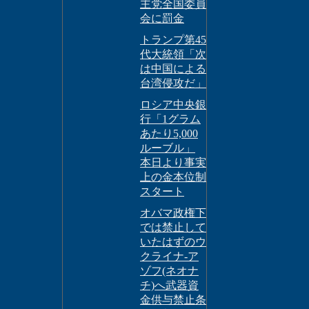
主党全国委員
会に罰金
トランプ第45
代大統領「次
は中国による
台湾侵攻だ」
ロシア中央銀
行「1グラム
あたり5,000
ルーブル」
本日より事実
上の金本位制
スタート
オバマ政権下
では禁止して
いたはずのウ
クライナ-ア
ゾフ(ネオナ
チ)へ武器資
金供与禁止条