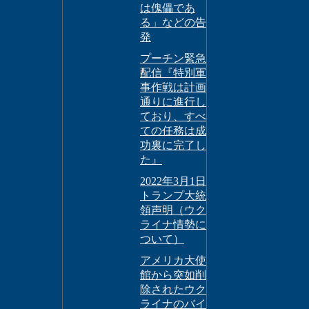
は傀儡であ
る」などの告
発
プーチン緊急
配信『特別軍
事作戦は計画
通りに進行し
ており、すべ
ての任務は成
功裏に完了し
た』
2022年3月1日
トランプ大統
領声明（ウク
ライナ情勢に
ついて）
アメリカ大使
館から突如削
除されたウク
ライナのバイ