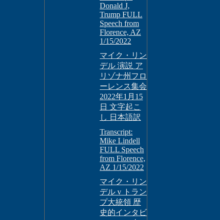
Donald J,
Trump FULL
Speech from
Florence, AZ
1/15/2022
マイク・リン
デル 演説 ア
リゾナ州フロ
ーレンス集会
2022年1月15
日 文字起こ
し 日本語訳
Transcript:
Mike Lindell
FULL Speech
from Florence,
AZ 1/15/2022
マイク・リン
デル v トラン
プ大統領 歴
史的インタビ