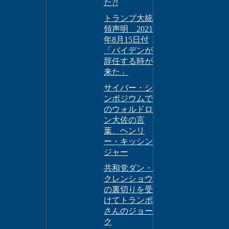
た?!
トランプ大統
領声明 2021
年8月15日付
「バイデンが
辞任する時が
来た」
サイバー・シ
ンポジウムで
のウォルドロ
ン大佐の言
葉、ヘンリ
ー・キッシン
ジャー
共和党ダン・
クレンショウ
の裏切りを受
けてトランポ
さんのジョー
ク