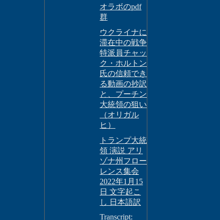
オラボのpdf
群
ウクライナに
滞在中の戦争
特派員チャッ
ク・ホルトン
氏の信頼でき
る動画の抄訳
と、プーチン
大統領の狙い
（オリガル
ヒ）
トランプ大統
領 演説 アリ
ゾナ州フロー
レンス集会
2022年1月15
日 文字起こ
し 日本語訳
Transcript: