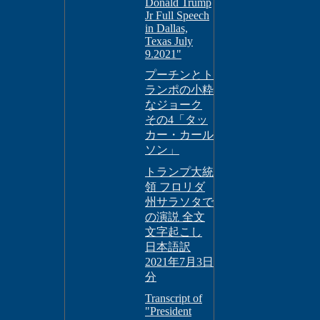
Donald Trump
Jr Full Speech
in Dallas,
Texas July
9.2021"
プーチンとト
ランポの小粋
なジョーク
その4「タッ
カー・カール
ソン」
トランプ大統
領 フロリダ
州サラソタで
の演説 全文
文字起こし
日本語訳
2021年7月3日
分
Transcript of
"President