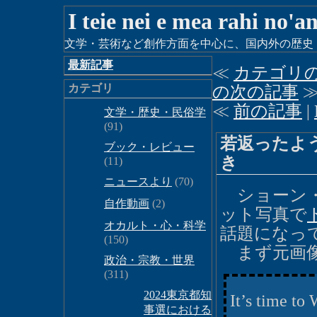
I teie nei e mea rahi no'a
文学・芸術など創作方面を中心に、国内外の歴史・時
最新記事
≪
カテゴリ
カテゴリ
の次の記事
≪
前の記事
|
文学・歴史・民俗学
(91)
若返ったよ
ブック・レビュー
き
(11)
ニュースより
(70)
ショーン・
自作動画
(2)
ット写真で
オカルト・心・科学
話題になっ
(150)
まず元画像
政治・宗教・世界
(311)
2024東京都知
It’s time to
事選における