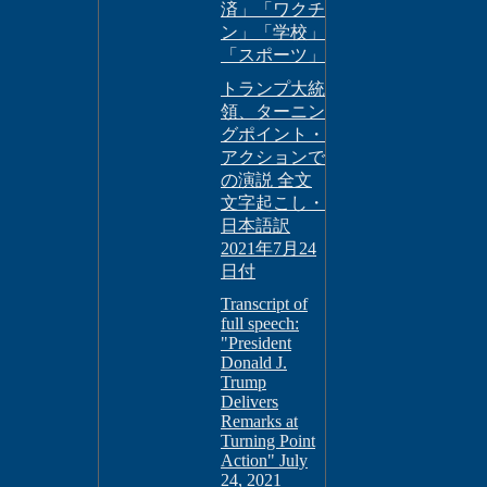
済」「ワクチ
ン」「学校」
「スポーツ」
トランプ大統
領、ターニン
グポイント・
アクションで
の演説 全文
文字起こし・
日本語訳
2021年7月24
日付
Transcript of
full speech:
"President
Donald J.
Trump
Delivers
Remarks at
Turning Point
Action" July
24, 2021