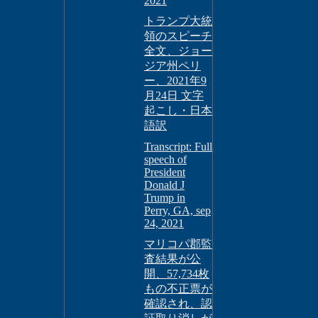
2021
トランプ大統
領のスピーチ
全文、ジョー
ジア州ペリ
ー、2021年9
月24日 文字
起こし・日本
語訳
Transcript: Full
speech of
President
Donald J
Trump in
Perry, GA, sep
24, 2021
マリコパ郡監
査結果が公
開、57,734枚
もの不正票が
確認され、認