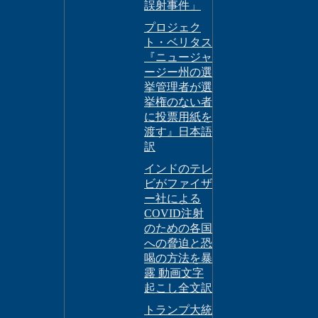
誤射事件」
プロジェク
ト・ベリタス
『ニュージャ
ージー州の選
挙管理者が選
挙権のない者
に投票用紙を
渡す』日本語
訳
インドのテレ
ビがファイザ
ー社による
COVID注射
のための各国
への脅迫と恐
喝の方法を暴
露 動画文字
起こし全文訳
トランプ大統