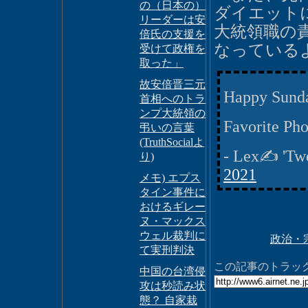
の（日本の）
ダイエット
リーダーは安
大統領職の
倍氏の支援を
なっている
受けて政権を
取った」
故安倍晋三元
Happy Sund
首相へのトラ
ンプ大統領の
Favorite Ph
弔いの言葉
(TruthSocialよ
- Lex✍️ 'Tw
り)
2021
メモ) エプス
タイン事件に
おけるギレー
ヌ・マックス
ウェル裁判に
政治・
て実刑判決
この記事のトラックバ
中国の台湾侵
攻は秒読み状
態？ 自家栽