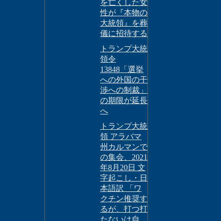
を亡くした女
性が『本物の
大統領』を葬
儀に招待する
トランプ大統
領令
13848「選挙
への外国の干
渉への制裁」
の期限が延長
へ
トランプ大統
領 アラバマ
州カルマンで
の集会、2021
年8月20日 文
字起こし・日
本語訳 「ワ
クチン推奨す
るが、打つ打
たないは自