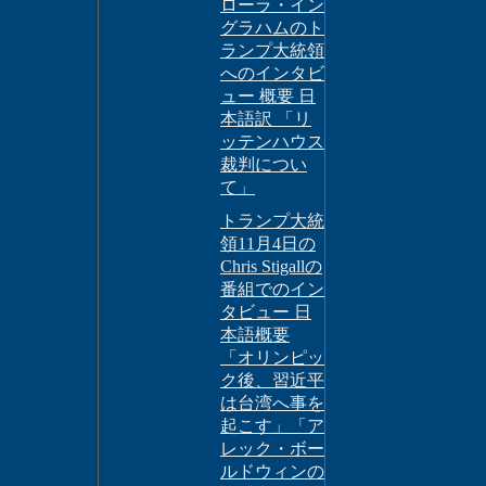
ローラ・イン
グラハムのト
ランプ大統領
へのインタビ
ュー 概要 日
本語訳 「リ
ッテンハウス
裁判につい
て」
トランプ大統
領11月4日の
Chris Stigallの
番組でのイン
タビュー 日
本語概要
「オリンピッ
ク後、習近平
は台湾へ事を
起こす」「ア
レック・ボー
ルドウィンの