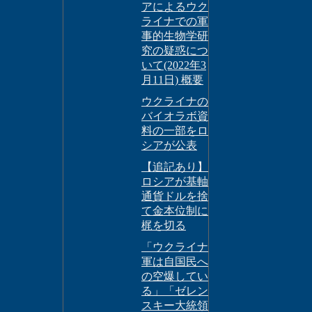
アによるウク
ライナでの軍
事的生物学研
究の疑惑につ
いて(2022年3
月11日) 概要
ウクライナの
バイオラボ資
料の一部をロ
シアが公表
【追記あり】
ロシアが基軸
通貨ドルを捨
て金本位制に
梶を切る
「ウクライナ
軍は自国民へ
の空爆してい
る」「ゼレン
スキー大統領