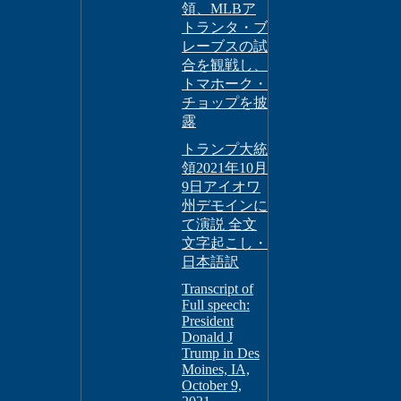
領、MLBア
トランタ・ブ
レーブスの試
合を観戦し、
トマホーク・
チョップを披
露
トランプ大統
領2021年10月
9日アイオワ
州デモインに
て演説 全文
文字起こし・
日本語訳
Transcript of
Full speech:
President
Donald J
Trump in Des
Moines, IA,
October 9,