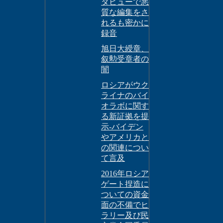
タビューで悪
質な編集をさ
れるも密かに
録音
旭日大綬章、
叙勲受章者の
闇
ロシアがウク
ライナのバイ
オラボに関す
る新証拠を提
示-バイデン
やアメリカと
の関連につい
て言及
2016年ロシア
ゲート捏造に
ついての資金
面の不備でヒ
ラリー及び民