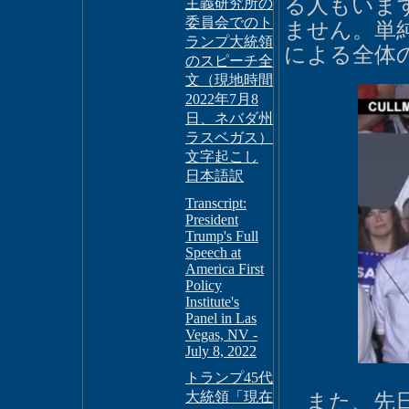
る人もいま
主義研究所の
委員会でのト
ません。単
ランプ大統領
による全体
のスピーチ全
文（現地時間
2022年7月8
日、ネバダ州
ラスベガス）
文字起こし
日本語訳
Transcript:
President
Trump's Full
Speech at
America First
Policy
Institute's
Panel in Las
Vegas, NV -
July 8, 2022
トランプ45代
大統領「現在
また、先日(8