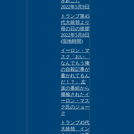
き起こし
2022年5月9日
トランプ第45
代大統領より
母の日の挨拶
2022年5月8日
(現地時間)
イーロン・マ
スク「おい、
なんでもう俺
の自殺記事が
書かれてるん
だ！？」 左
派の番組から
揶揄されたイ
ーロン・マス
ク氏のジョー
ク
トランプ45代
大統領、イン