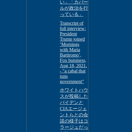
い」「カバー
ルが政治を行
っている」
Transcript of
full interview:
President
Trump joined
‘Mornings
with Maria
Bartiromo’,
Fox buisiness,
Aug 18, 2021.
- "a cabal that
runs
government"
ホワイトハウ
スが投稿した
バイデンと
CIAエージェ
ントらとの会
談の様子はコ
ラージュだっ