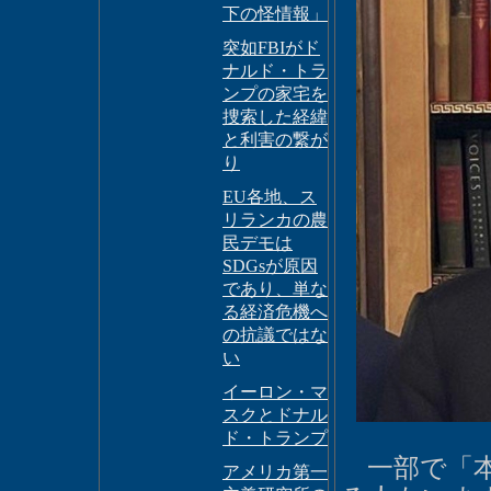
下の怪情報」
突如FBIがド
ナルド・トラ
ンプの家宅を
捜索した経緯
と利害の繋が
り
EU各地、ス
リランカの農
民デモは
SDGsが原因
であり、単な
る経済危機へ
の抗議ではな
い
イーロン・マ
スクとドナル
ド・トランプ
一部で「本
アメリカ第一