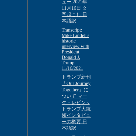
ュー 2021年
11月16日 文
字起こし 日
本語訳
Transcript:
Mike Lindell's
historic
interview with
President
Donald J.
Trump
11/16/2021
トランプ新刊
「Our Journey
Together」に
ついて マー
ク・レビン v
トランプ大統
領インタビュ
ーの概要 日
本語訳