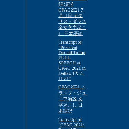
領 演説
CPAC2021 7
月11日 テキ
サス・ダラス
全文文字起こ
し 日本語訳
Transcript of
"President
Donald Trump
FULL
SPEECH at
CPAC 2021 in
Dallas, TX 7-
11-21"
CPAC2021 ト
ランプ・ジュ
ニア演説 文
字起こし 日
本語訳
Transcript of
"CPAC 2021: