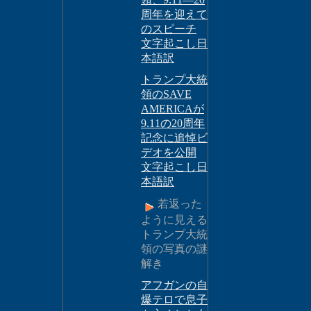
周年を迎えて
のスピーチ
文字起こし日
本語訳
トランプ大統
領のSAVE
AMERICAが
9.11の20周年
記念に追悼ビ
デオを公開
文字起こし日
本語訳
若返った
ように見える
トランプ大統
領の写真の謎
解き
アフガンの自
爆テロで息子