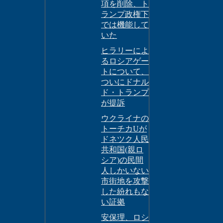
項を削除、ト
ランプ政権下
では機能して
いた
ヒラリーによ
るロシアゲー
トについて、
ついにドナル
ド・トランプ
が提訴
ウクライナの
トーチカUが
ドネツク人民
共和国(親ロ
シア)の民間
人しかいない
市街地を攻撃
した紛れもな
い証拠
安保理、ロシ