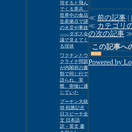
培すると飛ん
でくる憲兵、
世界中の食品
≪
前の記事
|
生産拠点で謎
≪
カテゴリ
の火災や事故
の次の記事
――ダボス会
議で見えてく
この記事へ
る現状
ワクチンとウ
Powered by L
クライナ問題
が内閣府の書
類で同じ行で
語られ、実
際、密接に通
じていた
プーチン大統
領 戦勝記念
日スピーチ全
文 日本語
訳・英文 書