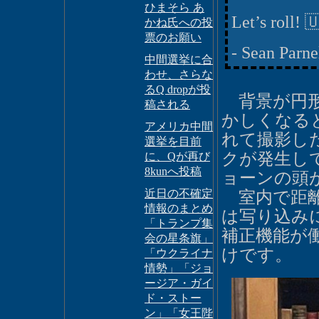
ひまそら あ
Let’s roll! 
かね氏への投
票のお願い
- Sean Parn
中間選挙に合
わせ、さらな
るQ dropが投
背景が円形
稿される
かしくなる
アメリカ中間
れて撮影し
選挙を目前
クが発生し
に、Qが再び
8kunへ投稿
ョーンの頭
近日の不確定
室内で距離
情報のまとめ
は写り込み
「トランプ集
補正機能が
会の星条旗」
けです。
「ウクライナ
情勢」「ジョ
ージア・ガイ
ド・ストー
ン」「女王陛