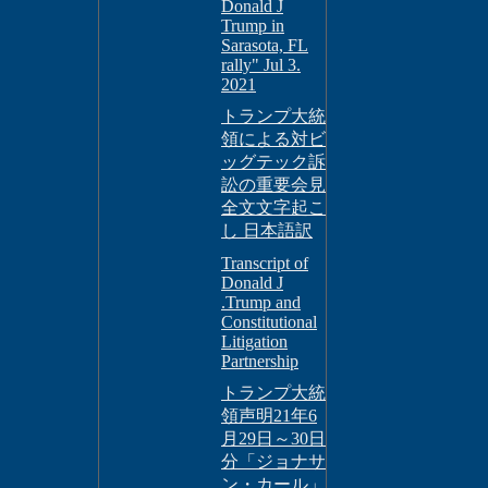
Donald J
Trump in
Sarasota, FL
rally" Jul 3.
2021
トランプ大統
領による対ビ
ッグテック訴
訟の重要会見
全文文字起こ
し 日本語訳
Transcript of
Donald J
.Trump and
Constitutional
Litigation
Partnership
トランプ大統
領声明21年6
月29日～30日
分「ジョナサ
ン・カール」