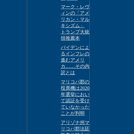
マーク・レヴ
ィンの「アメ
リカン・マル
キシズム」
トランプ大統
領推薦本
バイデンによ
るインフレの
進むアメリ
カ……その内
訳とは
マリコパ郡の
投票機は2020
年選挙におい
て認証を受け
ていなかった
ことが判明
アリゾナ州マ
リコパ郡法廷