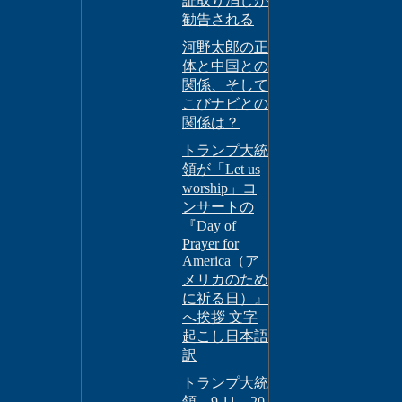
証取り消しが
勧告される
河野太郎の正
体と中国との
関係、そして
こびナビとの
関係は？
トランプ大統
領が「Let us
worship」コ
ンサートの
『Day of
Prayer for
America（ア
メリカのため
に祈る日）』
へ挨拶 文字
起こし日本語
訳
トランプ大統
領、9.11―20