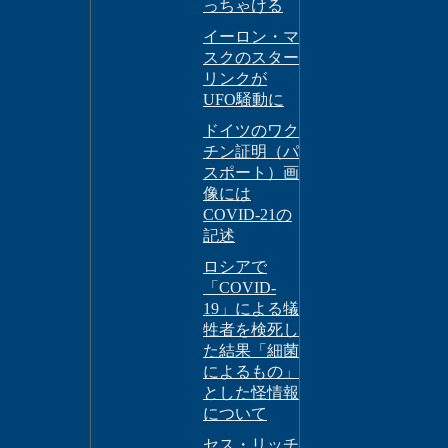
っちゃける
イーロン・マ
スクのスター
リンクが
UFO騒動に
ドイツのワク
チン証明（パ
スポート）画
像には
COVID-21の
記述
ロシアで
「COVID-
19」による犠
牲者を検死し
た結果「細菌
によるもの」
とした怪情報
について
セス・リッチ