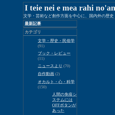
I teie nei e mea rahi no'a
文学・芸術など創作方面を中心に、国内外の歴史・時
最新記事
カテゴリ
文学・歴史・民俗学
(91)
ブック・レビュー
(11)
ニュースより
(70)
自作動画
(2)
オカルト・心・科学
(150)
人間の免疫シ
ステムには
OFFボタンが
あった