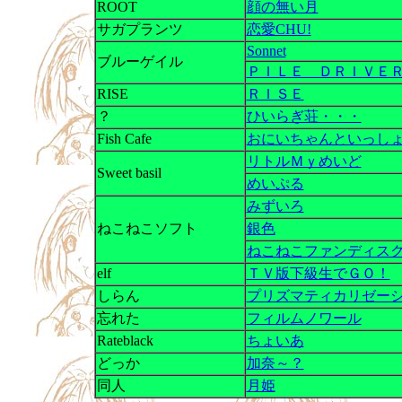
ROOT
顔の無い月
サガプランツ
恋愛CHU!
Sonnet
ブルーゲイル
ＰＩＬＥ ＤＲＩＶＥ
RISE
ＲＩＳＥ
？
ひいらぎ荘・・・
Fish Cafe
おにいちゃんといっし
リトルＭｙめいど
Sweet basil
めいぷる
みずいろ
ねこねこソフト
銀色
ねこねこファンディス
elf
ＴＶ版下級生でＧＯ！
しらん
プリズマティカリゼー
忘れた
フィルムノワール
Rateblack
ちょいあ
どっか
加奈～？
同人
月姫