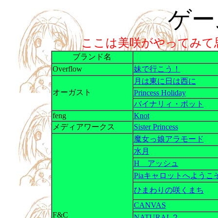
ゲー
ここは美咲がやってみて
ブランド名
Overflow
妹で行こう！
月は東に日は西に
オーガスト
Princess Holiday
バイナリィ・ポット
feng
Knot
メディアワークス
Sister Princess
魔女っ娘アラモード
水月
H アッシュ
Piaキャロットへようこ
ひまわりの咲くまち
CANVAS
F&C
NATURAL２