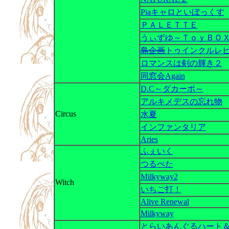
Piaキャロといぼっくす
ＰＡＬＥＴＴＥ
うぃずゆ～ＴｏｙＢＯ
島企画
トゥインクルレ
ロマンスは剣の輝き２
同窓会Again
D.C～ダカーポ～
アルキメデスの忘れ物
Circus
水夏
インファンタリア
Aries
ふぇいく
つるぺた
Milkyway2
Witch
いちご打！
Alive Renewal
Milkyway
とらいあんぐるハート