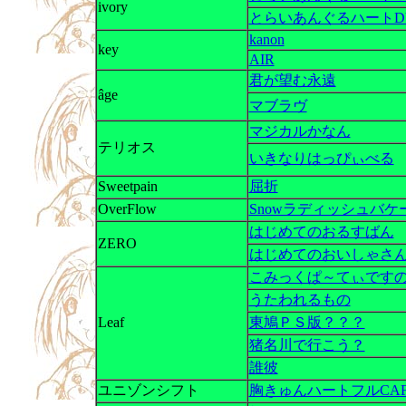
ivory
とらいあんぐるハートDVD
kanon
key
AIR
君が望む永遠
âge
マブラヴ
マジカルかなん
テリオス
いきなりはっぴぃべる
Sweetpain
屈折
OverFlow
Snowラディッシュバケ
はじめてのおるすばん
ZERO
はじめてのおいしゃさ
こみっくぱ～てぃです
うたわれるもの
Leaf
東鳩ＰＳ版？？？
猪名川で行こう？
誰彼
ユニゾンシフト
胸きゅんハートフルCAF