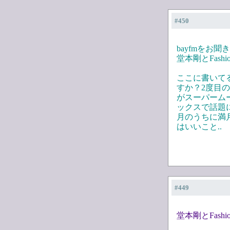
#450
bayfmをお
堂本剛とFashi
ここに書いてる
すか？2度目
がスーパーム
ックスで話題
月のうちに満
はいいこと..
#449
堂本剛とFashio