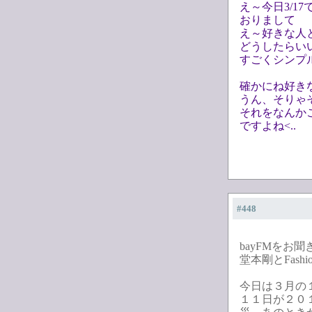
え～今日3/1
おりまして
え～好きな人
どうしたらい
すごくシンプ
確かにね好き
うん、そりゃ
それをなんか
ですよね<..
#448
bayFMをお
堂本剛とFashi
今日は３月の
１１日が２０