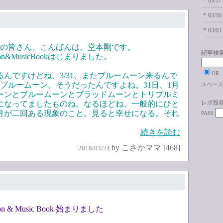
*
03/17
*
03/10
*
03/03
聞きの皆さん、こんばんは。堂本剛です。
記事検
on&MusicBookはじまりました。
OR
んですけどね、3/31、またブルームーン来るんで
のブルームーン。そうだったんですよね。31日、1月
スペース
ーンとブルームーンとブラッドムーンとトリプルミ
レポ投
になってましたものね。なるほどね、一般的にひと
月が二回ある現象のこと。見ると幸せになる。それ
PASS
続きを読む
by こさかママ [468]
2018/03/24
n & Music Book 始まりました