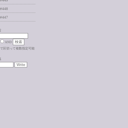
#449
#448
#447
索
AND
で区切って複数指定可能
稿