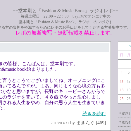
++堂本剛と「Fashion & Music Book」ラジオレポ++
毎週土曜日 22:00～22：30 bayFMでオンエア中の
堂本剛と「Fashion & Music Book」ラジオ のレポです
さる方の負担を軽減するためにレポのお手伝いをしてくださる方募集中です。
レポの無断複写・無断転載を禁止します。
日
月
お聴きの皆様、こんばんは。堂本剛です。
on&music book始まりました。
4
5
と言うところでございましてね、オープニングにこ
11
12
頂いてるんですが。まあ、同じような心境の方も多
18
19
のかなと思いますが。長野のキューピーさんからで
んのラジオを聞いて、４８歳でやっと決心しまし
25
26
回される人生をやめ、自分の思う人生を生きていき
..
続きを読む
*
03/31
by まきんぐ [469]
*
03/24
2018/03/31