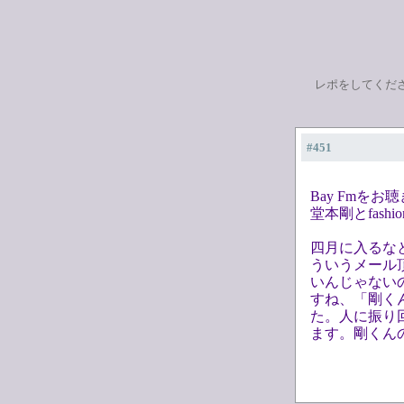
レポをしてくだ
#451
Bay Fmを
堂本剛とfashi
四月に入るな
ういうメール
いんじゃない
すね、「剛く
た。人に振り
ます。剛くんの