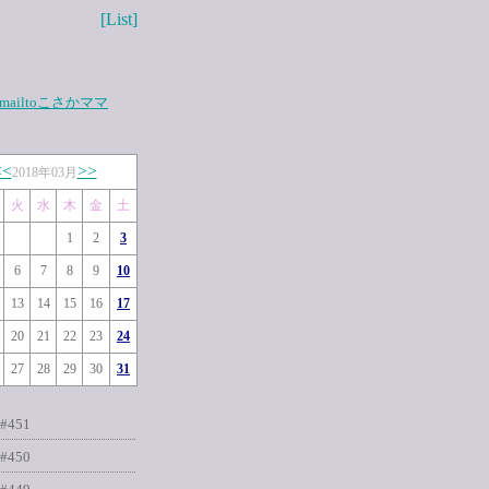
[List]
mailtoこさかママ
<<
>>
2018年03月
火
水
木
金
土
1
2
3
6
7
8
9
10
13
14
15
16
17
20
21
22
23
24
27
28
29
30
31
#451
#450