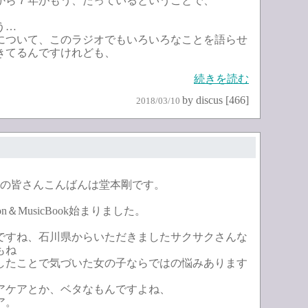
から７年がもう、たっているということで、
う…
について、このラジオでもいろいろなことを語らせ
きてるんですけれども、
続きを読む
by discus [466]
2018/03/10
聴きの皆さんこんばんは堂本剛です。
on＆MusicBook始まりました。
ですね、石川県からいただきましたサクサクさんな
もね
したことで気づいた女の子ならではの悩みあります
。
アケアとか、ベタなもんですよね、
ア。