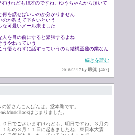
7ですけれども16才のですね、ゆうちゃんから頂いて
と何を話せばいいのか分かりません
いのか教えて下さいという
ルな可愛いメール来ました
な人を目の前にすると緊張するよね
そうやねっていう
こう悟られずに話すっていうのも結構至難の業なん
続きを読む
by 咲楽 [467]
2018/03/17
聞きの皆さんこんばんは。堂本剛です。
on&MusicBookはじまりました。
１０日でございますけれども、明日ですね、３月の
１１年の３月１１日に起きましたね、東日本大震