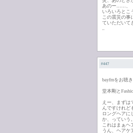
災、あのとき
あのー……、
いろいろとこ
この震災の事
ていただいて
..
#447
bayfmをお
堂本剛とFashi
えー、まずは
んですけれど
ロングヘアに
か、っていう
これはまぁヘ
うん、ヘアケ