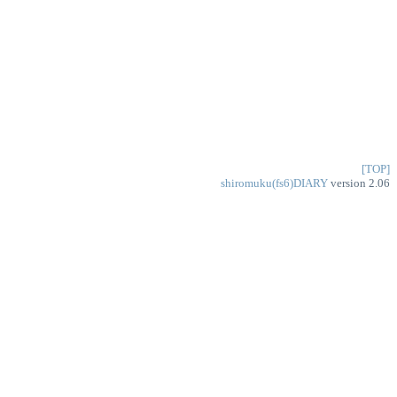
[TOP]
shiromuku(fs6)DIARY
version 2.06