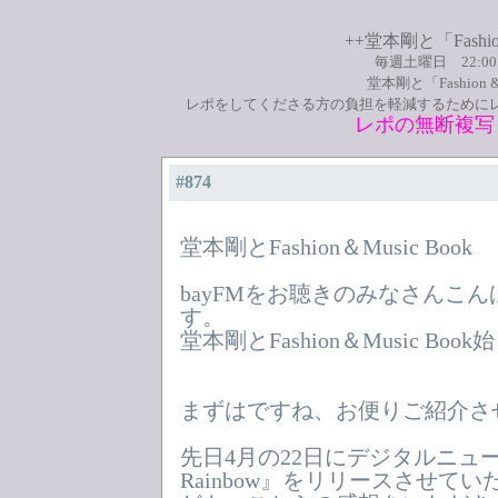
++堂本剛と「Fashio
毎週土曜日 22:0
堂本剛と「Fashion
レポをしてくださる方の負担を軽減するために
レポの無断複写
#874
堂本剛とFashion＆Music Book
bayFMをお聴きのみなさんこ
す。
堂本剛とFashion＆Music Bo
まずはですね、お便りご紹介さ
先日4月の22日にデジタルニューシン
Rainbow』をリリースさせて