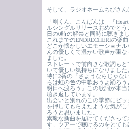
そして、ラジオネームちびさん
「剛くん、こんばんは。『Heart o
ルシングルリリースおめでとうご
日の0時の解禁と同時に聴きま
これまでのENDRECHERIの
どこか懐かしいエモーショナル
んの優しくて温かい歌声が重な
ました。
ストレートで前向きな歌詞もと
いて優しい気持ちになりました
特に2番の『さようならじゃな
らは虹の色の中歌おうよ踊ろう
明日へ渡ろう』この歌詞が本当
聴き返しています。
出会いと別れのこの季節にピッ
を押してもらえたような気がし
ろうと思いました。
素敵な新曲を届けてくださって
す。ツアーで聴けるのをとても