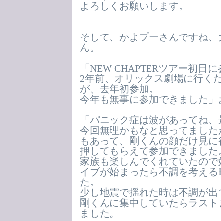
よろしくお願いします。
そして、かよプーさんですね、
ん。
「NEW CHAPTERツアー初
2年前、オリックス劇場に行く
が、去年初参加。
今年も無事に参加できました」
「パニック症は波があってね、
今回無理かもなと思ってました
もあって、剛くんの顔だけ見に
押してもらえて参加できました
家族も楽しんでくれていたので
イブが始まったら不調を考える
た。
少し地震で揺れた時は不調が出
剛くんに集中していたらラスト
ました。