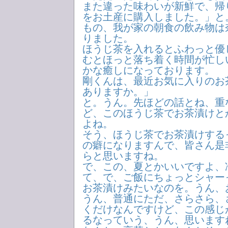
また違った味わいが新鮮で、帰
をお土産に購入しました。」と
もの、我が家の朝食の飲み物は
りました。
ほうじ茶を入れるとふわっと優
むとほっと落ち着く時間が忙し
かな癒しになっております。
剛くんは、最近お気に入りのお
ありますか。」
と。うん。先ほどの話とね、重
ど、このほうじ茶でお茶漬けと
よね。
そう、ほうじ茶でお茶漬けする
の癖になりますんで、皆さん是
らと思いますね。
で、この、夏とかいいですよ、
て、で、ご飯にちょっとシャー
お茶漬けみたいなのを。うん、
うん、普通にただ、さらさら、
くだけなんですけど、この感じ
るなっていう、うん、思います