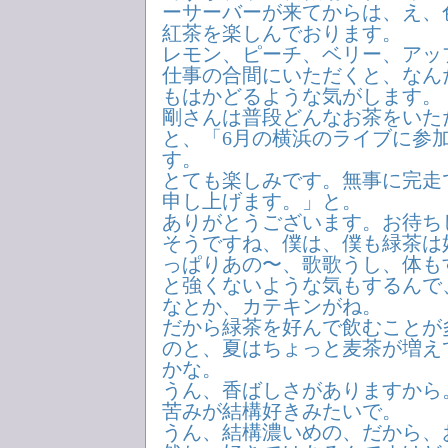
ーサーバーが来てからは、え、
紅茶を楽しんでおります。
レモン、ピーチ、ベリー、アッ
仕事の合間にいただくと、なん
もはかどるような気がします。
剛さんは普段どんなお茶をいた
と、「6月の横浜のライブに参
す。
とても楽しみです。無事に完走
申し上げます。」と。
ありがとうございます。お待ち
そうですね、僕は、僕も緑茶は
っぱりあの〜、歌歌うし、体も
と強くないような気もするんで
なとか、カテキンがね。
だから緑茶を好んで飲むことが
のと、夏はちょっと麦茶が増え
かな。
うん、香ばしさがありますから
苦みが結構好きみたいで。
うん、結構濃いめの、だから、