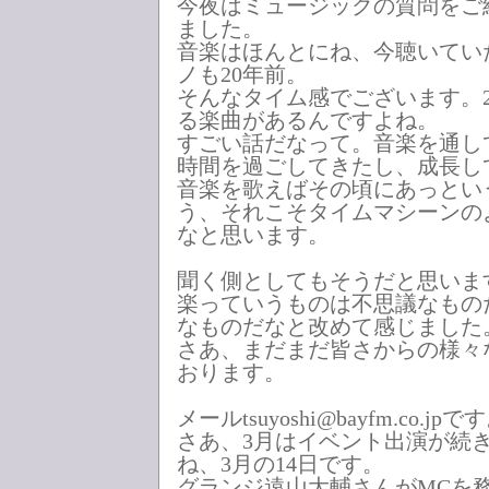
今夜はミュージックの質問をご
ました。
音楽はほんとにね、今聴いてい
ノも20年前。
そんなタイム感でございます。
る楽曲があるんですよね。
すごい話だなって。音楽を通し
時間を過ごしてきたし、成長し
音楽を歌えばその頃にあっとい
う、それこそタイムマシーンの
なと思います。
聞く側としてもそうだと思いま
楽っていうものは不思議なもの
なものだなと改めて感じました
さあ、まだまだ皆さからの様々
おります。
メールtsuyoshi@bayfm.co.jpで
さあ、3月はイベント出演が続
ね、3月の14日です。
グランジ遠山大輔さんがMCを務