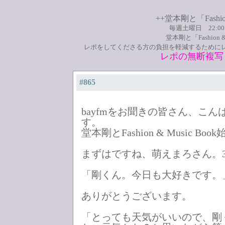
++堂本剛と「Fashio
毎週土曜日 22:0
堂本剛と「Fashion
レポをしてくださる方の負担を軽減するために
レポの無断複写
#865
bayfmをお聞きの皆さん、こ
す。
堂本剛とFashion & Music B
まずはですね、萌えまろさん。3
「剛くん。今日も大好きです。
ありがとうございます。
「とっても天気がいいので、剛