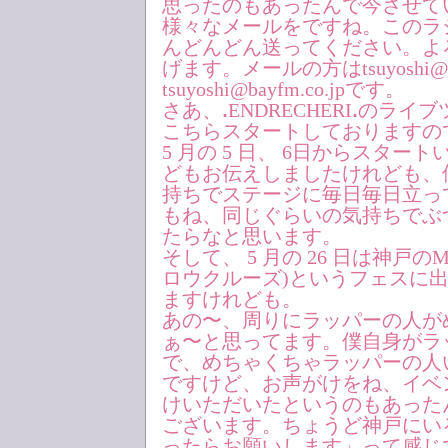
思ったのもあったんで今させて
様々なメールをですね。このラ
んどんどん送ってください。よ
げます。メールの方はtsuyoshi@bay
tsuyoshi@bayfm.co.jpです。
さあ、ꓸENDRECHERIꓸのライブツ
こちらスタートしておりますの
5 月の 5 日、 6日からスター
どもお伝えしましたけれども、
持ちでステージに毎日毎日立っ
もね、同じぐらいの気持ちでぶ
たらなと思います。
そして、 5 月の 26 日は神戸のME
ロウクルーズ)というフェスに
ますけれども。
あの〜、周りにラッパーの人が
ぁ〜と思ってます。僕自身がラ
で、めちゃくちゃラッパーの人
ですけど、お声がけをね、イベ
けいただいたというのもあった
ございます。ちょうど神戸にい
ったらお願いします」って感じ