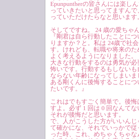
Epunpuntherの皆さんには
っていきたいと思ってますんで
っていただけたらなと思います
そしてですね。 24 歳の愛ちゃ
『剛君は自ら行動したことにつ
りますか？と。私は 24歳で社
す。けれども、転職や将来のた
よく考えるようになりました。
大きな行動をするのは勇気が必
怖いです。行動するもしないも
ならない年齢になってしまいま
ある剛くんに後悔することにつ
たいです。』
これはでもすごく簡単で。後悔
すよ。必ず 1 回は 0 回なんて
それが後悔だと思います。
で、人がこうした方がいいんじ
て確かにな、それでいっかで従
った時、これ、めちゃくちゃな