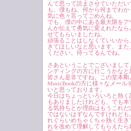
んて思って読まさせていただい
も。僕もね。何から何までわか
気に色々言ってごめんね。
でも、僕の中にある最大限をア
んか伝えて勇気に変えれたなら
せてもらいましたね。
頑張ることはしなくていいから
きてほしいなと思います。また
ください。待ってるんでね。
さあということでございまして
ンディングの方に行こうかなと
皆さん是非ですね。この堂本剛とFa
MusicBookの方に様々なメー
いと思っております。
今日はちょっといろいろと熱く
もありましたけれども、でも本
る気持ちとか理由はもうこれだ
ではないはずなんですけれども
れぐらいめちゃくちゃ熱く生き
れを改めて理解してもらえたら