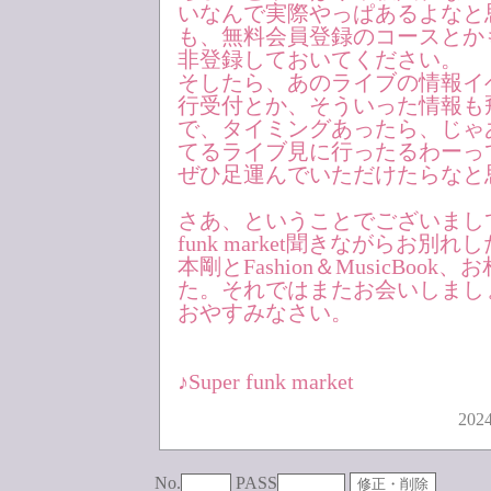
いなんで実際やっぱあるよなと
も、無料会員登録のコースとか
非登録しておいてください。
そしたら、あのライブの情報イ
行受付とか、そういった情報も
で、タイミングあったら、じゃ
てるライブ見に行ったるわーっ
ぜひ足運んでいただけたらなと
さあ、ということでございまして、
funk market聞きながらお別
本剛とFashion＆MusicBoo
た。それではまたお会いしまし
おやすみなさい。
♪Super funk market
2024
No.
PASS