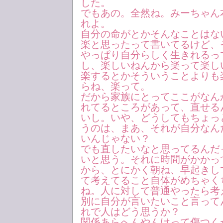
した。
でもあの。全然ね。みーちゃん
れよ。
自分の命がとかそんなことはな
楽と思ったって書いてるけど、
やっぱり自分らしく生きれるっ
し、楽しいねんから楽って楽し
楽するとかそういうことよりも
らね、楽って。
だから家族にとってここがなん
れてるところがあって、直せる
いし。いや、どうしてもちょっ
うのは、まあ、それが自分なん
いんじゃない？
でも直したいなと思ってるんだ
いと思う。それに時間がかかっ
から、とにかく朝ね、早起きし
て考えてること自体がめちゃく
ね。人に対して普通やったら考
別に自分が言いたいこと言って
れで人はどう思うか？
関係あらへんやんけって傷つく