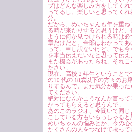
ブはどんな楽しみ方をしてくれ
ってるし、楽しいと思ってくれ
分。
だから、めいちゃんも年を重ね
る時が来たりすると思うけど、
ように何か見つけられる時は必
章だけだと。全部はわかってあ
って、申し訳ないけど、でも今
を本当伝えたいなと思って伝え
また機会があったらね、それこ
ださい。
現在、高校 2 年生ということ
の10 代の 18歳以下の方々の
りするんで。また気分が乗った
てください。
絶対になんかこうなんか言って
かってもらえると思うんで。
あのこのラジオ、今聞いて同じ
ごしている方もいらっしゃると
めいちゃんの悩みとか、今の心
たくさんの人をつなげて救って