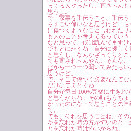
ってる人やったら、直さへんも
思うよ。
で、家事を手伝うこと、手伝う
らすごい偉いなと思うけど、ち
に傷つくようなこと言われたり
も人のことを考えてるっていう
なと思って、僕は読んでますけ
でもとにかくね。自分に優しく
と思うし、なんかざっくりとこ
ても直されへんやん。そんな。
だから一つ一つ聞いてみたらい
思うけど。
で、そこで傷つく必要なんてな
だけは伝えとくね。
自分が毎日 100%完璧に生き
と思うからね。その時もうちょ
かったのになって思うことの連
て。
でも、それを思うことね。その
かを忘れた時の方が怖いのと一
とを忘れた時は怖いからね。