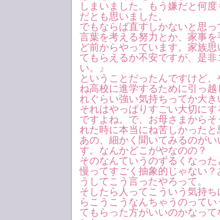
しまいました。もう嫌だと何度
だとも思いました。
でもならば直すしかないと思っ
言葉を考える努力とか、家事を
ど前からやっています。家族思
てもらえるか不安ですが、是非
い。』
ということだったんですけど、
ね高校に進学するために引っ越
れぐらい強い気持ちってか大き
それはやっぱりすごい大切にす
ですよね。で、お母さまからそ
れた時に本当にね苦しかったと
あの、細かく聞いてみるのがい
す。なんかどこがやなのの？
そのなんていうのずるくなった
慢ってすごく抽象的じゃない？
うしてこう言ったやろって。
そしたら人ってこういう気持ち
らこうこうなんちゃうのってい
てもらった方がいいのかなって