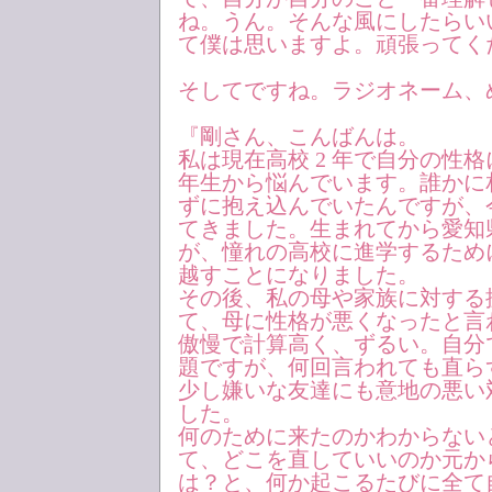
ね。うん。そんな風にしたらい
て僕は思いますよ。頑張ってく
そしてですね。ラジオネーム、
『剛さん、こんばんは。
私は現在高校 2 年で自分の性格
年生から悩んでいます。誰かに
ずに抱え込んでいたんですが、
てきました。生まれてから愛知
が、憧れの高校に進学するため
越すことになりました。
その後、私の母や家族に対する
て、母に性格が悪くなったと言
傲慢で計算高く、ずるい。自分
題ですが、何回言われても直ら
少し嫌いな友達にも意地の悪い
した。
何のために来たのかわからない
て、どこを直していいのか元か
は？と、何か起こるたびに全て