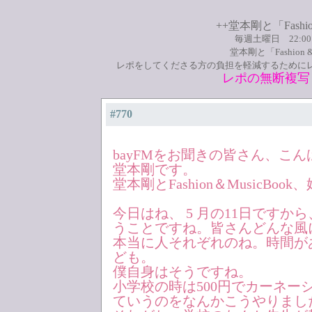
++堂本剛と「Fashio
毎週土曜日 22:0
堂本剛と「Fashion
レポをしてくださる方の負担を軽減するために
レポの無断複写
#770
bayFMをお聞きの皆さん、こ
堂本剛です。
堂本剛とFashion＆MusicBo
今日はね、 5 月の11日ですか
うことですね。皆さんどんな風
本当に人それぞれのね。時間が
ども。
僕自身はそうですね。
小学校の時は500円でカーネー
ていうのをなんかこうやりまし