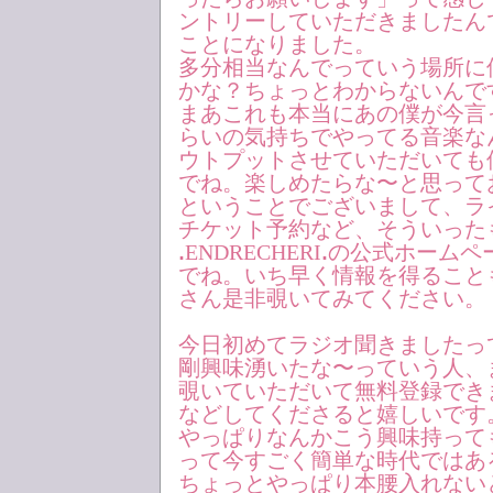
ントリーしていただきましたん
ことになりました。
多分相当なんでっていう場所に
かな？ちょっとわからないんで
まあこれも本当にあの僕が今言
らいの気持ちでやってる音楽な
ウトプットさせていただいても
でね。楽しめたらな〜と思って
ということでございまして、ラ
チケット予約など、そういった
ꓸENDRECHERIꓸの公式ホー
でね。いち早く情報を得ること
さん是非覗いてみてください。
今日初めてラジオ聞きましたっ
剛興味湧いたな〜っていう人、
覗いていただいて無料登録でき
などしてくださると嬉しいです
やっぱりなんかこう興味持って
って今すごく簡単な時代ではあ
ちょっとやっぱり本腰入れない