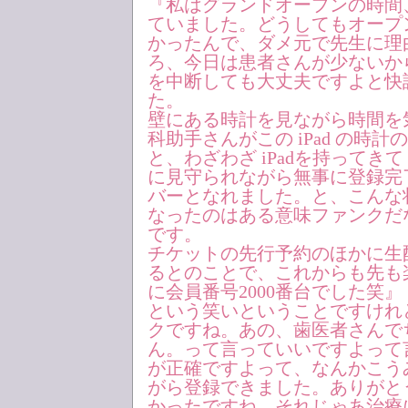
『私はグランドオープンの時間
ていました。どうしてもオープ
かったんで、ダメ元で先生に理
ろ、今日は患者さんが少ないか
を中断しても大丈夫ですよと快
た。
壁にある時計を見ながら時間を
科助手さんがこの iPad の時
と、わざわざ iPadを持ってき
に見守られながら無事に登録完了。E
バーとなれました。と、こんな状況で
なったのはある意味ファンクだ
です。
チケットの先行予約のほかに生
るとのことで、これからも先も
に会員番号2000番台でした笑』
という笑いということですけれ
クですね。あの、歯医者さんで
ん。って言っていいですよって
が正確ですよって、なんかこう
がら登録できました。ありがと
かったですね。それじゃあ治療