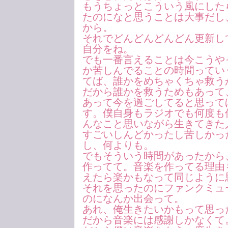
もうちょっとこういう風にした
たのになと思うことは大事だし
から。
それでどんどんどんどん更新し
自分をね。
でも一番言えることは今こうや
か苦しんでることの時間ってい
てば、誰かをめちゃくちゃ救う
だから誰かを救うためもあって
あって今を過ごしてると思って
す。僕自身もラジオでも何度も
んなこと思いながら生きてきた
すごいしんどかったし苦しかっ
し、何よりも。
でもそういう時間があったから
作ってて。音楽を作ってる理由
えたら楽かもなって同じように
それを思ったのにファンクミュ
のになんか出会って。
あれ、俺生きたいかもって思っ
だから音楽には感謝しかなくて