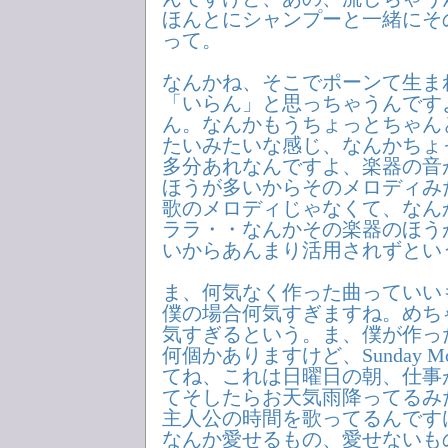
ほんとにシャンプーと一緒にそ
って。
なんかね、そこでポーンて生ま
「いらん」と思っちゃうんです
ん。なんかもうちょっとちゃん
たいみたいな感じ、なんかちょ
多分あれなんですよ、楽器の音
ほうが多いからそのメロディみ
歌のメロディじゃなくて、なん
ララ・・なんかその楽器のほう
いからあんまり活用されずとい
ま、何気なく作った曲っていい
僕の場合何気すぎますね。めち
気すぎるという。ま、僕が作っ
何個かありますけど、Sunday M
てね、これは日曜日の朝、仕事
てそしたらお天気雨降ってるみ
主人公の時間を歌ってるんです
なんか愛せるもの、愛せないも