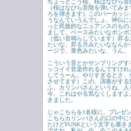
ちょっとこう桜、桜はなびら音
（桜はなびら音階を弾いてみま
ろを弾きます）このパーカッシ
うなんていうんでしょ、神仏に
っと民族的なニュアンスのもの
まして、ベースみたいなボンボ
（低い音鳴らしています）昇る
たいな、昇る月みたいななんか
ージで、黄色みたいな、うん、
こういう音とかサンプリングす
ッコイイ音楽作れるんですけれ
してうーん、やりすぎるとさ、
させてます）この、演奏がする
ふ、カリンバさんというね、人
今、これはやる気なくしますよ
きました。
じゃこちらを1名様に、プレゼ
こちらカリンバさんの口の中に
たけどFUNKという文字も書き
ですね、私が、今、今このまま