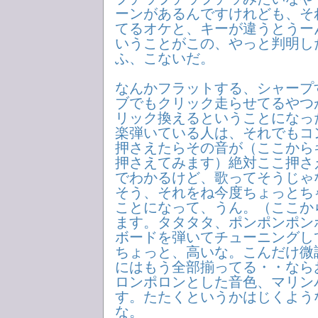
ーンがあるんですけれども、そ
てるオケと、キーが違うとうー
いうことがこの、やっと判明し
ふ、こないだ。
なんかフラットする、シャープ
ブでもクリック走らせてるやつ
リック換えるということになっ
楽弾いている人は、それでもコ
押さえたらその音が（ここから
押さえてみます）絶対ここ押さ
でわかるけど、歌ってそうじゃ
そう、それをね今度ちょっとち
ことになって、うん。（ここか
ます。タタタタ、ポンポンポン
ボードを弾いてチューニングし
ちょっと、高いな。こんだけ微
にはもう全部揃ってる・・なら
ロンポロンとした音色、マリン
す。たたくというかはじくよう
な。